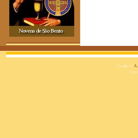
Dise�o de
A.
Spon