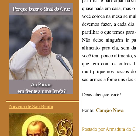
partilhar e participar da s
quase nada em casa, mas o m
você coloca na mesa se mul
devemos fazer, a cada dia 
partilhar o que temos para 
Não deixe ninguém ir pa
alimento para ela, sem d
você tem pouco alimento, 
que tem com os outros D
multipliquemos nossos don
saciarmos a fome uns dos 
Deus abençoe você!
Novena de São Bento
Canção Nova
Fonte:
Postado por
Armadura do Cr