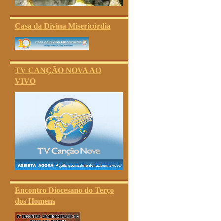
Casa da Divina Misericórdia
TV CANÇÃO NOVA AO
VIVO
Encontro Diocesano do Terço
dos Homens