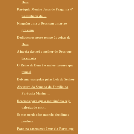
Deus
Paróquia Menino Jesus de Praga na 4ª
Caminhada da ...
Ninguém ama a Deus sem amar ao
próximo
Dediquemos nosso tempo às coisas de
Deus
A inveja destrói o melhor de Deus que
há em nós
O Reino de Deus é o maior tesouro que
temos!
Deixemo-nos guiar pelas Leis do Senhor
Abertura da Semana da Família na
Paróquia Menino ...
Rezemos para que o matrimônio seja
valorizado entr...
Somos perdoados quando decidimos
perdoar
Papa na catequese: Jesus é a Porta que