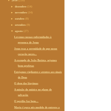
▼
2016
(218)
►
dezembro
(14)
►
novembro
(14)
►
outubro
(8)
►
setembro
(9)
▼
agosto
(27)
Levemos nossas enfermidades à
presença de Jesus
Jesus traz a serenidade de que nosso
coração neces...
A exemplo de João Batista, sejamos
bons profetas
Estejamos vigilantes e atentos aos sinais
de Deus
O dom das lágrimas
A missão do músico no plano de
salvação
O perdão faz bem…
Maria é para nós modelo de entrega a