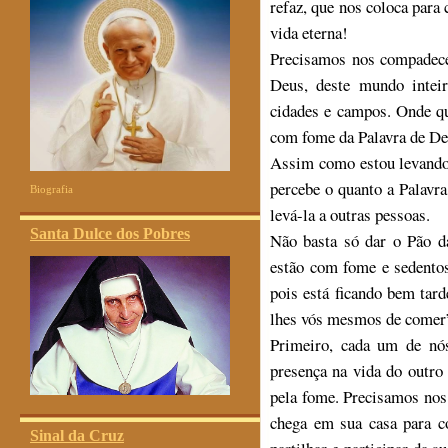
refaz, que nos coloca para
vida eterna!
Precisamos nos compadecer
Deus, deste mundo intei
cidades e campos. Onde qu
com fome da Palavra de De
Assim como estou levando 
percebe o quanto a Palavr
Biografia
levá-la a outras pessoas.
Santa Dulce dos Pobres
Não basta só dar o Pão d
estão com fome e sedentos
pois está ficando bem tard
lhes vós mesmos de comer
Primeiro, cada um de nó
presença na vida do outro
pela fome. Precisamos no
chega em sua casa para co
Sinal da Cruz