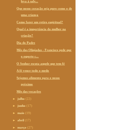
leva à salv...
Que nosso coração seja puro como o de
uma criança
Como fazer um retiro espiritual?
Qual é a importância da mulher na
criação?
Dia do Padre
Mês das Olipíadas - Francisco pede que
o esporte c...
O Senhor escuta aquele que tem fé
A fé vence todo o medo
Sejamos alimento para o nosso
próximo
Mês das vocações
►
julho
(22)
►
junho
(17)
►
maio
(19)
►
abril
(17)
►
março
(27)