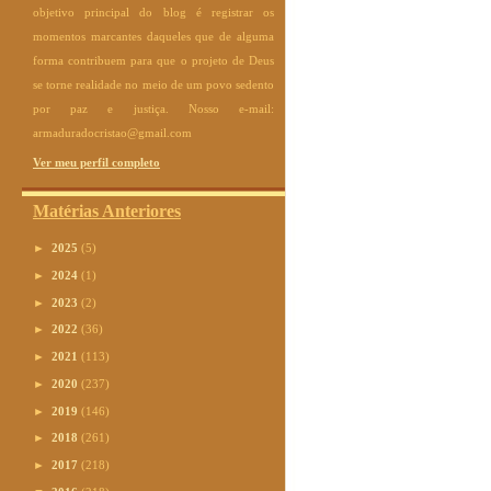
objetivo principal do blog é registrar os
momentos marcantes daqueles que de alguma
forma contribuem para que o projeto de Deus
se torne realidade no meio de um povo sedento
por paz e justiça. Nosso e-mail:
armaduradocristao@gmail.com
Ver meu perfil completo
Matérias Anteriores
►
2025
(5)
►
2024
(1)
►
2023
(2)
►
2022
(36)
►
2021
(113)
►
2020
(237)
►
2019
(146)
►
2018
(261)
►
2017
(218)