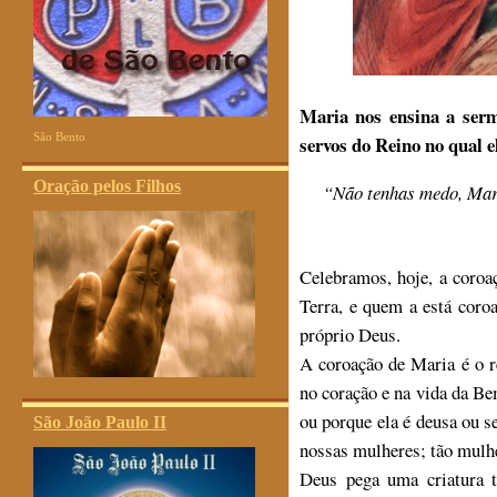
Maria nos ensina a serm
São Bento
servos do Reino no qual e
Oração pelos Filhos
“Não tenhas medo, Mari
Celebramos, hoje, a coro
Terra, e quem a está cor
próprio Deus.
A coroação de Maria é o r
no coração e na vida da Be
ou porque ela é deusa ou 
São João Paulo II
nossas mulheres; tão mulhe
Deus pega uma criatura t