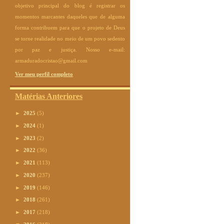
objetivo principal do blog é registrar os
momentos marcantes daqueles que de alguma
forma contribuem para que o projeto de Deus
se torne realidade no meio de um povo sedento
por paz e justiça. Nosso e-mail:
armaduradocristao@gmail.com
Ver meu perfil completo
Matérias Anteriores
►
2025
(5)
►
2024
(1)
►
2023
(2)
►
2022
(36)
►
2021
(113)
►
2020
(237)
►
2019
(146)
►
2018
(261)
►
2017
(218)