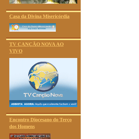
Casa da Divina Misericórdia
TV CANÇÃO NOVA AO
VIVO
Encontro Diocesano do Terço
dos Homens