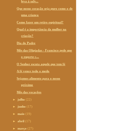
leva à salv...
Que nosso coração seja puro como o de
uma criança
Como fazer um retiro espiritual?
Qual é a importância da mulher na
criação?
Dia do Padre
Mês das Olipíadas - Francisco pede que
o esporte c...
O Senhor escuta aquele que tem fé
A fé vence todo o medo
Sejamos alimento para o nosso
próximo
Mês das vocações
►
julho
(22)
►
junho
(17)
►
maio
(19)
►
abril
(17)
►
março
(27)