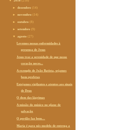
▼
2016
(218)
►
dezembro
(14)
►
novembro
(14)
►
outubro
(8)
►
setembro
(9)
▼
agosto
(27)
Levemos nossas enfermidades à
presença de Jesus
Jesus traz a serenidade de que nosso
coração neces...
A exemplo de João Batista, sejamos
bons profetas
Estejamos vigilantes e atentos aos sinais
de Deus
O dom das lágrimas
A missão do músico no plano de
salvação
O perdão faz bem…
Maria é para nós modelo de entrega a