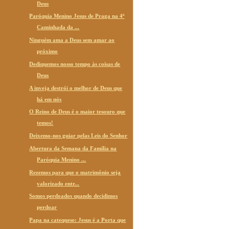
Deus
Paróquia Menino Jesus de Praga na 4ª
Caminhada da ...
Ninguém ama a Deus sem amar ao
próximo
Dediquemos nosso tempo às coisas de
Deus
A inveja destrói o melhor de Deus que
há em nós
O Reino de Deus é o maior tesouro que
temos!
Deixemo-nos guiar pelas Leis do Senhor
Abertura da Semana da Família na
Paróquia Menino ...
Rezemos para que o matrimônio seja
valorizado entr...
Somos perdoados quando decidimos
perdoar
Papa na catequese: Jesus é a Porta que