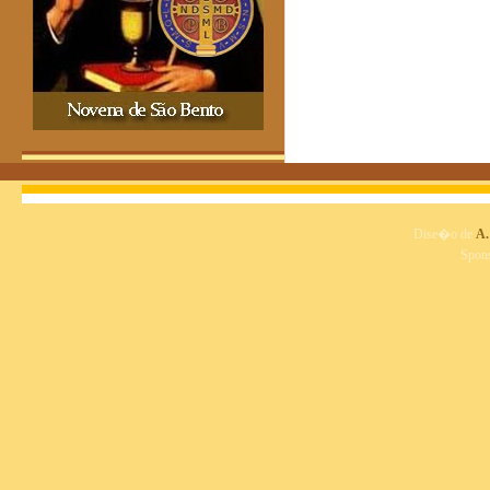
Dise�o de
A.
Spon