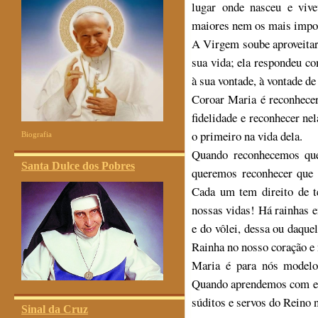
lugar onde nasceu e vive
maiores nem os mais impor
A Virgem soube aproveitar
sua vida; ela respondeu co
à sua vontade, à vontade de
Coroar Maria é reconhecer
fidelidade e reconhecer ne
o primeiro na vida dela.
Biografia
Quando reconhecemos que
Santa Dulce dos Pobres
queremos reconhecer que 
Cada um tem direito de te
nossas vidas! Há rainhas e
e do vôlei, dessa ou daqu
Rainha no nosso coração e 
Maria é para nós modelo,
Quando aprendemos com el
súditos e servos do Reino 
Sinal da Cruz