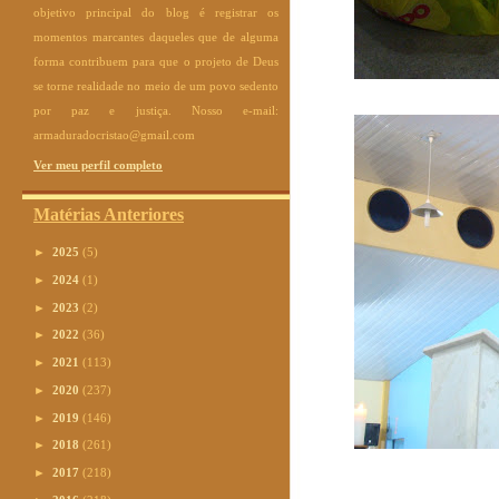
objetivo principal do blog é registrar os
momentos marcantes daqueles que de alguma
forma contribuem para que o projeto de Deus
se torne realidade no meio de um povo sedento
por paz e justiça. Nosso e-mail:
armaduradocristao@gmail.com
Ver meu perfil completo
Matérias Anteriores
►
2025
(5)
►
2024
(1)
►
2023
(2)
►
2022
(36)
►
2021
(113)
►
2020
(237)
►
2019
(146)
►
2018
(261)
►
2017
(218)