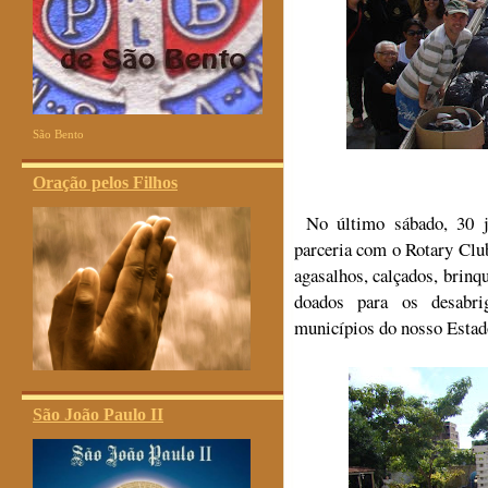
São Bento
Oração pelos Filhos
No último sábado, 30 j
parceria com o Rotary Club
agasalhos, calçados, brinq
doados para os desabri
municípios do nosso Estad
São João Paulo II