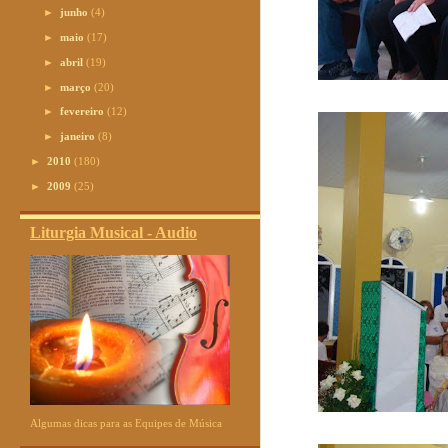
►
junho
(4)
►
maio
(17)
►
abril
(19)
►
março
(20)
►
fevereiro
(12)
►
janeiro
(8)
►
2010
(180)
►
2009
(25)
Liturgia Musical - Audio
Algumas dicas para as Equipes de Música