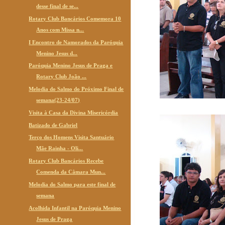
desse final de se...
Rotary Club Bancários Comemora 10
Anos com Missa n...
I Encontro de Namorados da Paróquia
Menino Jesus d...
Paróquia Menino Jesus de Praga e
Rotary Club João ...
Melodia do Salmo do Próximo Final de
semana(23-24/07)
Visita à Casa da Divina Misericórdia
Batizado de Gabriel
Terço dos Homens Visita Santuário
Mãe Rainha - Oli...
Rotary Club Bancários Recebe
Comenda da Câmara Mun...
Melodia do Salmo para este final de
semana
Acolhida Infantil na Paróquia Menino
Jesus de Praga