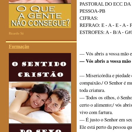
PASTORAL DO ECC DA
PESSOA-PB
CIFRAS:
REFRAO: E - A - E - A - 
ESTROFES: A - B/A - G#M
Ricardo Sá
Formação
— Vós abris a vossa mão e 
— Vós abris a vossa mão e 
— Misericórdia e piedade é 
compaixão./ O Senhor é mu
toda criatura.
— Todos os olhos, ó Senho
certo o alimento;/ vós abri
vivo com fartura.
— É justo o Senhor em seus
Ele está perto da pessoa qu