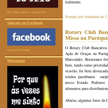
lealmente.
Prof. Felipe Aquino - Canção Nova
Postado por
Armadura do Cr
Siga-nos no Facebook
Rotary Club Ba
Missa na Paróqui
O Rotary Club Bancário
Armadura Docristão
Ação de Graças na Paróqu
Marcondes. Rotarianos for
Mensagem
bem, tendo como prioridad
ocasião, foi bem destaca
irmãos paraibanos surpr
nosso Estado.
Pedimos 
alimentos para distribuirm
Abaixo, algumas fotos da 