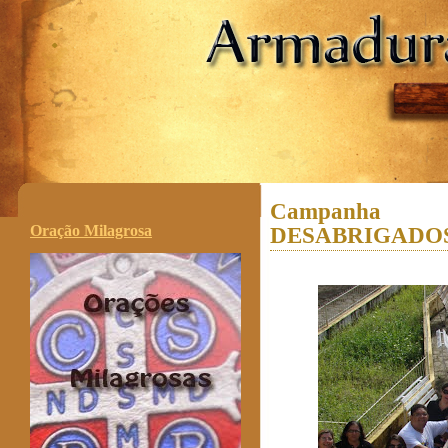
.
Campanha
Oração Milagrosa
DESABRIGADOS N