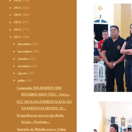
►
2016
(218)
►
2015
(352)
►
2014
(366)
►
2013
(247)
►
2012
(177)
▼
2011
(196)
►
dezembro
(22)
►
novembro
(19)
►
outubro
(25)
►
setembro
(16)
►
agosto
(20)
▼
julho
(14)
Campanha SOLIDÁRIOS SIM!
DESABRIGADOS NÃO! - Entre...
ECC REALIZA ESPIRITUALIZAÇÃO
NA PARÓQUIA MENINO JE...
Evangelização através das Redes
Sociais - Paróquia...
Sugestão de Melodia para o Salmo