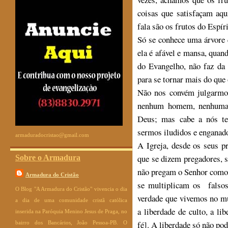
coisas que satisfaçam aq
fala são os frutos do Espíri
Só se conhece uma árvore 
ela é afável e mansa, quand
do Evangelho, não faz da
para se tornar mais do que 
Não nos convém julgarmo
nenhum homem, nenhuma 
Deus; mas cabe a nós te
sermos iludidos e engana
armaduradocristao@gmail.com
A Igreja, desde os seus p
que se dizem pregadores, 
Sobre o Armadura
não pregam o Senhor como 
Armadura do Cristão
se multiplicam os falsos 
O Blog "A Armadura do Cristão" vivencia o dia
verdade que vivemos no mu
a dia de uma comunidade cristã católica
a liberdade de culto, a li
inserida na Paróquia Menino Jesus de Praga, no
fé]. A liberdade só não pod
bairro dos Bancários, João Pessoa-PB. O