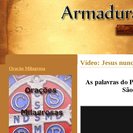
.
Vídeo: Jesus nun
Oração Milagrosa
As palavras do 
São