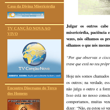
Casa da Divina Misericórdia
Julgar os outros cabe
TV CANÇÃO NOVA AO
misericórdia, paciência 
VIVO
vezes, nós olhamos os pr
olhamos o que nós mesm
“Por que observas o cisco
trave que está no teu próp
Hoje nós somos chamados 
os outros; na verdade, e
Encontro Diocesano do Terço
não julga o outro e a form
dos Homens
Isso está no nosso consc
comportamos, muitas vez
dizer: “Não, eu estou só v