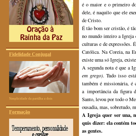
é o maior e o primeiro do
dele, é naquilo que ele ex
de Cristo.
É tão bom ser cristão, é tã
no mundo inteiro a Igreja
culturas e de expressões.
Católica. Na Coreia, na E
Fidelidade Conjugal
existe uma só Igreja, exist
A segunda nota é que a Ig
em grego)
. Tudo isso est
também é missionária, é 
a importância da figura 
Santo, levou por todo o M
Simplicidade da partilha a dois
ousadia, mas, sobretudo, m
Formação
A Igreja quer ser una, 
quis dizer: ela contém to
as gentes.