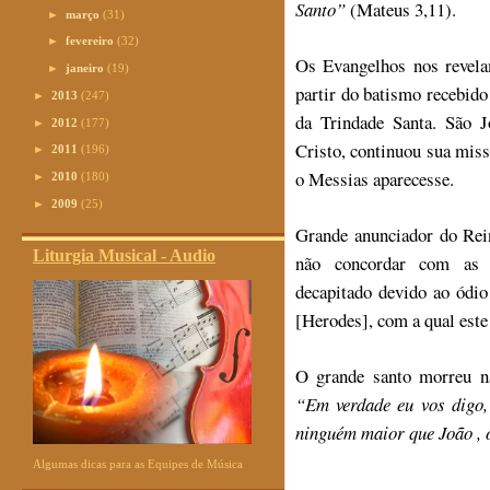
Santo”
(Mateus 3,11).
►
março
(31)
►
fevereiro
(32)
Os Evangelhos nos revela
►
janeiro
(19)
partir do batismo recebid
►
2013
(247)
da Trindade Santa. São J
►
2012
(177)
Cristo, continuou sua mis
►
2011
(196)
o Messias aparecesse.
►
2010
(180)
►
2009
(25)
Grande anunciador do Rein
Liturgia Musical - Audio
não concordar com as a
decapitado devido ao ódio
[Herodes], com a qual est
O grande santo morreu na
“Em verdade eu vos digo,
ninguém maior que João , 
Algumas dicas para as Equipes de Música