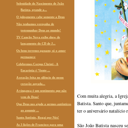
Solenidade do Nascimento de João
Batista, grande a...
O julgamento cabe somente a Deus
Não tenhamos vergonha de
testemunhar Deus ao mundo!
TV Canção Nova exibe show de
lançamento do CD de J...
Os bens terrenos passam; só o amor
permanece
Celebremos Corpus Christi - A
Eucaristia é “fonte ...
A oração feita no silêncio do nosso
coração agrada...
A vingança é um sentimento que não
Com muita alegria, a Igrej
vem de Deus!
Batista. Santo que, junta
Que Deus nos ajude a sermos autênticos
ter o aniversário natalício 
ao assumir ...
Santo Antônio, Rogai por Nós!
São João Batista nasceu se
As 3 lições de Francisco para uma