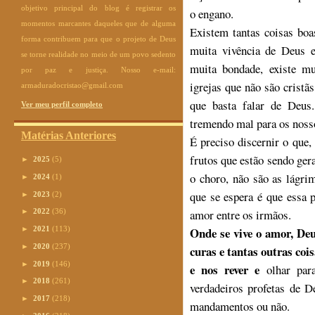
objetivo principal do blog é registrar os
o engano.
momentos marcantes daqueles que de alguma
Existem tantas coisas boa
forma contribuem para que o projeto de Deus
muita vivência de Deus e
se torne realidade no meio de um povo sedento
muita bondade, existe m
por paz e justiça. Nosso e-mail:
igrejas que não são crist
armaduradocristao@gmail.com
que basta falar de Deus
Ver meu perfil completo
tremendo mal para os noss
Matérias Anteriores
É preciso discernir o que, 
frutos que estão sendo ger
►
2025
(5)
o choro, não são as lágr
►
2024
(1)
que se espera é que essa 
►
2023
(2)
amor entre os irmãos.
►
2022
(36)
Onde se vive o amor, Deu
►
2021
(113)
►
2020
(237)
curas e tantas outras co
►
2019
(146)
e nos rever e
olhar par
►
2018
(261)
verdadeiros profetas de 
►
2017
(218)
mandamentos ou não.