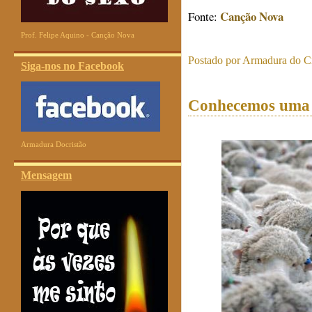
Canção Nova
Fonte:
Prof. Felipe Aquino - Canção Nova
Postado por
Armadura do Cr
Siga-nos no Facebook
Conhecemos uma á
Armadura Docristão
Mensagem