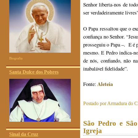
Senhor liberta-nos de tod
ser verdadeiramente livres”
O Papa ressaltou que o ex
confiança no Senhor. “Jes
prosseguiu o Papa –. E é 
mesmo. E Pedro indica-no
Biografia
de nós, confiando, não n
inabalável fidelidade”.
Santa Dulce dos Pobres
Aleteia
Fonte:
Postado por
Armadura do Cr
São Pedro e São
Igreja
Sinal da Cruz