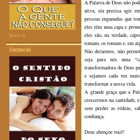
A Palavra de Deus não pod
ativa, ela precisa agir 
pessoas enganadas que tom
eles têm uma capa e prom
eles são, na verdade, cáp
Ricardo Sá
tomam, os tomam e, em alg
Formação
Não deixemos, não permit
seja para nós uma “cá
transformadora de Deus pa
e sejamos cada vez mais
transformar a nossa vida.
A grande graça que a Pal
crescermos na santidade, é
sem perder as rédeas, s
confiança.
Deus abençoe você!