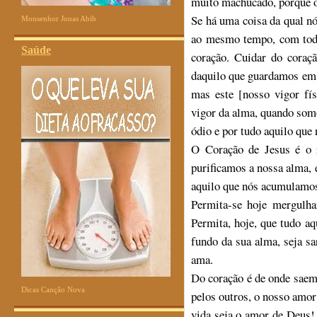
muito machucado, porque o
Se há uma coisa da qual n
Monsenhor Jonas Abib
ao mesmo tempo, com toda
Saúde
coração. Cuidar do coraç
daquilo que guardamos em 
mas este [nosso vigor fí
vigor da alma, quando som
ódio e por tudo aquilo que
O Coração de Jesus é o r
purificamos a nossa alma, 
aquilo que nós acumulamos
Permita-se hoje mergulha
Permita, hoje, que tudo aq
fundo da sua alma, seja s
ama.
Do coração é de onde saem
Dicas Canção Nova
pelos outros, o nosso amo
vida seja o amor de Deus!