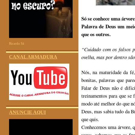
Só se conhece uma árvore,
Palavra de Deus um meio
que os outros.
Ricardo Sá
“Cuidado com os falsos pr
ovelha, mas por dentro são
CANAL ARMADURA
Nós, na maturidade da fé
bonitas, palavras que par
Falar de Deus não é difíc
treinamentos para que se 
modo até melhor do que nó
Deus, mas sabia tudo da Bíb
ANUNCIE AQUI
que quis.
Conhecemos uma árvore, qua
vezes, achamos que os fru