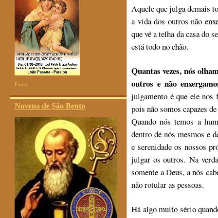
Aquele que julga demais t
a vida dos outros não enxe
que vê a telha da casa do s
está todo no chão.
Quantas vezes, nós olham
outros e não enxergam
Fotos
julgamento é que ele nos 
Novena de São Bento
pois não somos capazes de 
Quando nós temos a humi
dentro de nós mesmos e d
e serenidade os nossos pr
julgar os outros. Na verd
somente a Deus, a nós cabe 
não rotular as pessoas.
Há algo muito sério quand