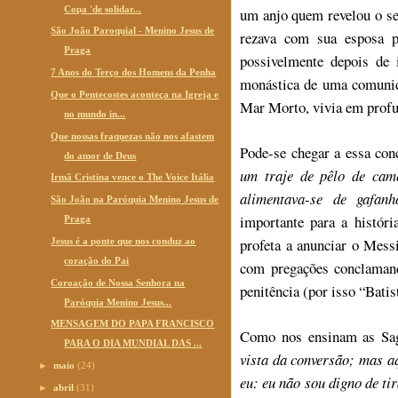
Copa 'de solidar...
um anjo quem revelou o se
São João Paroquial - Menino Jesus de
rezava com sua esposa p
Praga
possivelmente depois de 
7 Anos do Terço dos Homens da Penha
monástica de uma comunida
Que o Pentecostes aconteça na Igreja e
Mar Morto, vivia em profun
no mundo in...
Que nossas fraquezas não nos afastem
Pode-se chegar a essa con
do amor de Deus
um traje de pêlo de cam
Irmã Cristina vence o The Voice Itália
alimentava-se de gafanh
São João na Paróquia Menino Jesus de
importante para a histór
Praga
profeta a anunciar o Mess
Jesus é a ponte que nos conduz ao
coração do Pai
com pregações conclamand
Coroação de Nossa Senhora na
penitência (por isso “Batis
Paróquia Menino Jesus...
MENSAGEM DO PAPA FRANCISCO
Como nos ensinam as Sag
PARA O DIA MUNDIAL DAS ...
vista da conversão; mas a
►
maio
(24)
eu: eu não sou digno de tir
►
abril
(31)