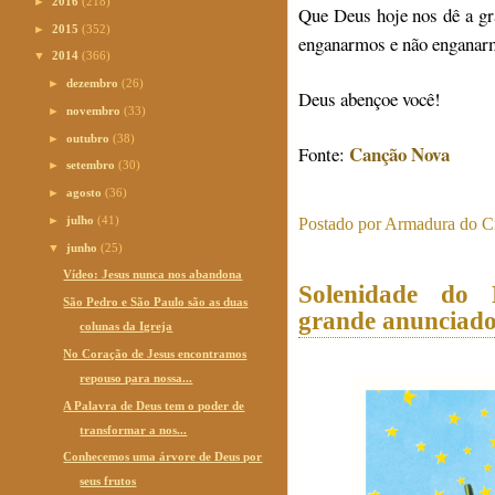
►
2016
(218)
Que Deus hoje nos dê a gr
►
2015
(352)
enganarmos e não enganarm
▼
2014
(366)
►
dezembro
(26)
Deus abençoe você!
►
novembro
(33)
►
outubro
(38)
Canção Nova
Fonte:
►
setembro
(30)
►
agosto
(36)
►
julho
(41)
Postado por
Armadura do Cr
▼
junho
(25)
Vídeo: Jesus nunca nos abandona
Solenidade do 
São Pedro e São Paulo são as duas
grande anunciado
colunas da Igreja
No Coração de Jesus encontramos
repouso para nossa...
A Palavra de Deus tem o poder de
transformar a nos...
Conhecemos uma árvore de Deus por
seus frutos