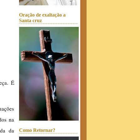
Oração de exaltação a
Santa cruz
eça. É
uações
dos na
ida da
Como Retornar?