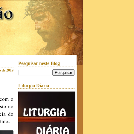
Pesquisar neste Blog
o de 2019
Liturgia Diária
 com o
sto no
cia do
didos.