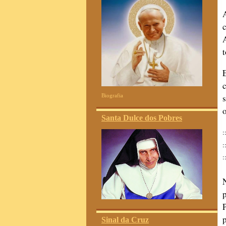
Biografia
Santa Dulce dos Pobres
:
:
:
Sinal da Cruz