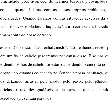
humanidade, pode acontecer de ficarmos tensos e preocupados
acontece quando lidamos com os nossos próprios problemas, 
adversidades. Quando lidamos com as situações adversas da v
medo, o pavor, o pânico, a inquietação, a incerteza e a incred
tomam conta do nosso coração.
Jesus está dizendo: “Não tenhais medo”. Não tenhamos receio 
nem um fio de cabelo perderemos por causa disso. E se nós e
perdendo os fios de cabelo, se estamos perdendo o amor do co
porque não estamos colocando no Senhor a nossa confiança, e
nos deixando arrastar pelo medo, pelo pavor, pelo pânico,
notícias tristes, desagradáveis e desastrosas que o mun
sociedade apresentam para nós.