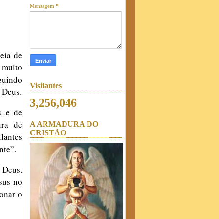
Mensagem
*
eia de
 muito
guindo
Visitantes
 Deus.
3,256,046
s e de
ura de
A ARMADURA DO
CRISTÃO
ilantes
nte”.
 Deus.
sus no
onar o