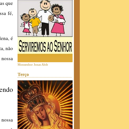
das que
sa fé,
lena, é
ta, não
 nossa
Monsenhor Jonas Abib
Terço
cendo
 nossa