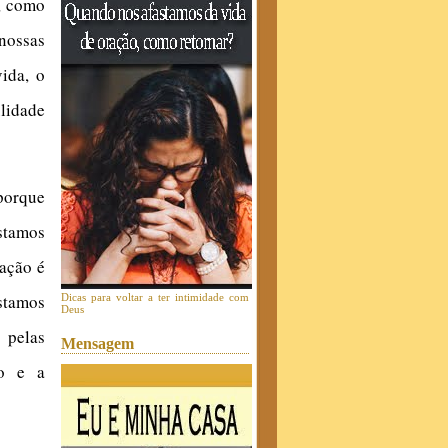
, como
nossas
ida, o
ulidade
porque
stamos
ração é
stamos
Dicas para voltar a ter intimidade com
Deus
 pelas
Mensagem
do e a