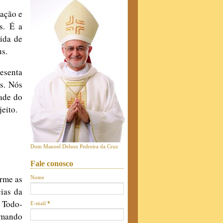
zação e
s. É a
ida de
us.
esenta
as. Nós
ade do
eito.
Dom Manoel Delson Pedreira da Cruz
Fale conosco
rme as
Nome
ias da
o Todo-
E-mail
*
amando