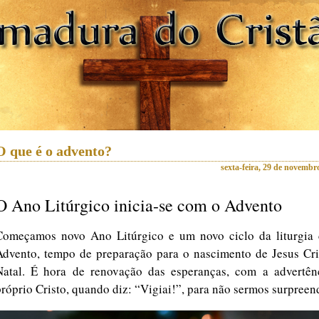
O que é o advento?
sexta-feira, 29 de novembr
O Ano Litúrgico inicia-se com o Advento
Começamos novo Ano Litúrgico e um novo ciclo da liturgia
Advento, tempo de preparação para o nascimento de Jesus Cri
Natal. É hora de renovação das esperanças, com a advertên
próprio Cristo, quando diz: “Vigiai!”, para não sermos surpreen