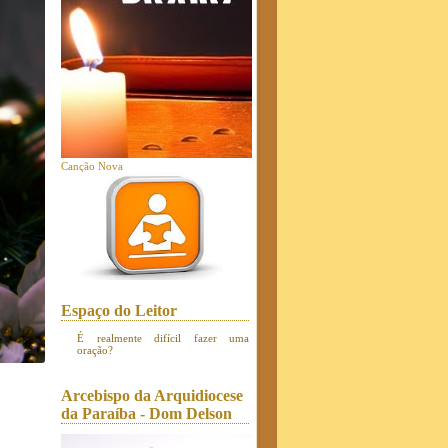
Canção Nova
Espaço do Leitor
É realmente difícil fazer uma
oração?
Arcebispo da Arquidiocese
da Paraíba - Dom Delson