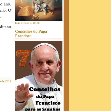
de ano.
smo. O
.
Leia Efésios 6, 10-20
litano
Conselhos do Papa
Francisco
o de 2019