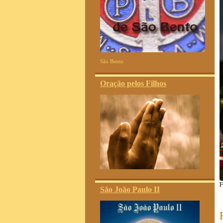
São Bento
Oração pelos Filhos
F
São João Paulo II