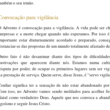
também o seu irmão.
Convocação para vigilância
O Advento é convocação para a vigilância. A vida pode ser ch
surpresas e a morte chegar quando não esperamos. Por isso é
importante estar diuturnamente acordado e preparado, conse
distanciar-se das propostas de um mundo totalmente afastado de
Outro fato é não desanimar diante dos tipos de dificuldade
motivações que aparecem diante nós. Estamos numa cult
disputa por poder, de ocupar os primeiros lugares sem ser vig
a prestação de serviço. Quem serve, disse Jesus, é “servo vigila
Confiar significa ter a sensação de não estar abandonado por
Com isso, no Advento vamos sendo moldados para acolher Je
Natal como verdadeiro Deus. Aquele que nos convoca a aband
egoísmo e seguir Jesus Cristo.