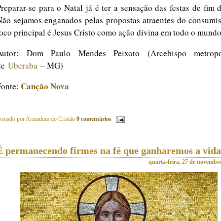
Preparar-se para o Natal já é ter a sensação das festas de fim 
Não sejamos enganados pelas propostas atraentes do consumi
foco principal é Jesus Cristo como ação divina em todo o mundo
Autor: Dom Paulo Mendes Peixoto (Arcebispo metropo
de
Uberaba
– MG)
Canção Nova
Fonte:
ostado por
Armadura do Cristão
0 comentários
É permanecendo firmes na fé que ganharemos a vida
quarta-feira, 27 de novembr