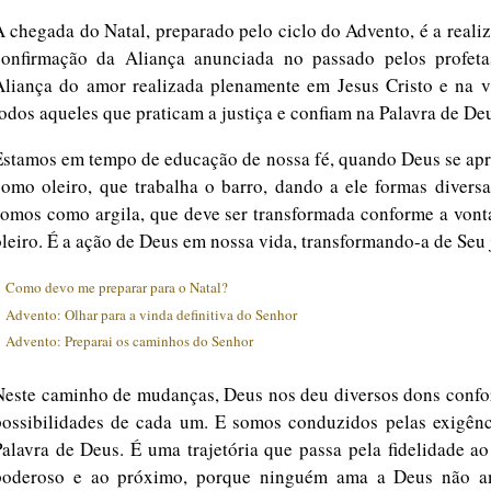
A chegada do Natal, preparado pelo ciclo do Advento, é a reali
confirmação da Aliança anunciada no passado pelos profeta
Aliança do amor realizada plenamente em Jesus Cristo e na v
todos aqueles que praticam a justiça e confiam na Palavra de De
Estamos em tempo de educação de nossa fé, quando Deus se apr
como oleiro, que trabalha o barro, dando a ele formas divers
somos como argila, que deve ser transformada conforme a vont
oleiro. É a ação de Deus em nossa vida, transformando-a de Seu j
:
Como devo me preparar para o Natal?
:
Advento: Olhar para a vinda definitiva do Senhor
:
Advento: Preparai os caminhos do Senhor
Neste caminho de mudanças, Deus nos deu diversos dons confo
possibilidades de cada um. E somos conduzidos pelas exigênc
Palavra de Deus. É uma trajetória que passa pela fidelidade a
poderoso e ao próximo, porque ninguém ama a Deus não 