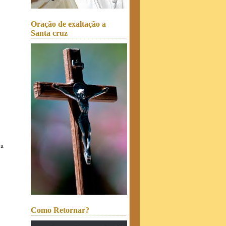
Oração de exaltação a
Santa cruz
ia
Como Retornar?