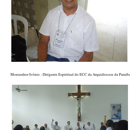
Monsenhor Ivônio - Dirigente Espiritual do ECC da Arquidiocese da Paraí