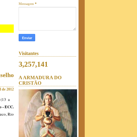
Mensagem
*
Visitantes
3,257,141
selho
A ARMADURA DO
CRISTÃO
l de 2012
 (13 a
o - ECC.
buco, Rio