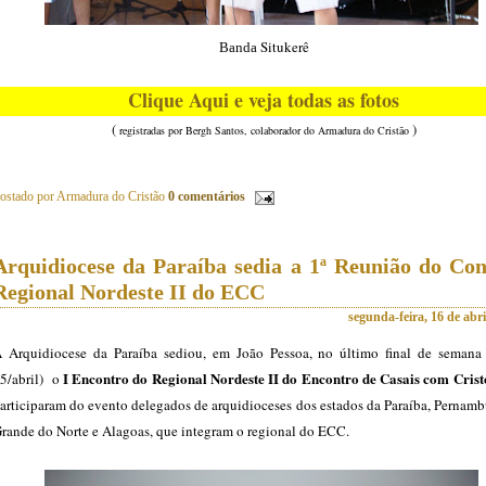
Situkerê
Banda
Clique Aqui e veja todas as fotos
(
)
registradas por Bergh Santos, colaborador do Armadura do Cristão
ostado por
Armadura do Cristão
0 comentários
Arquidiocese da Paraíba sedia a 1ª Reunião do Con
Regional Nordeste II do ECC
segunda-feira, 16 de abri
 Arquidiocese da Paraíba sediou, em João Pessoa, no último final de semana
I Encontro do Regional Nordeste II do Encontro de Casais com Crist
5/abril) o
articiparam do evento delegados de arquidioceses dos estados da Paraíba, Pernam
rande do Norte e Alagoas, que integram o regional do ECC.