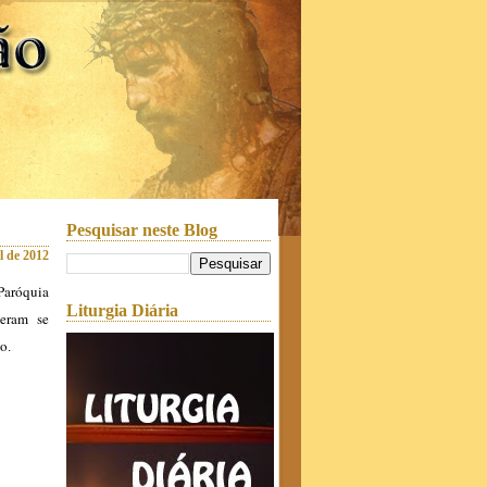
Pesquisar neste Blog
l de 2012
Paróquia
Liturgia Diária
deram se
to
.