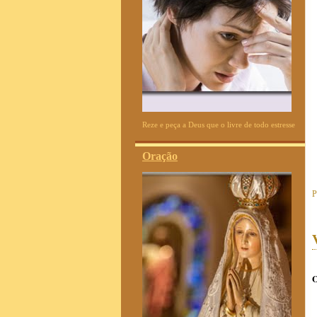
Reze e peça a Deus que o livre de todo estresse
Oração
P
O