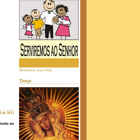
Monsenhor Jonas Abib
Terço
l de 2012
Santa na