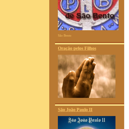
São Bento
Oração pelos Filhos
São João Paulo II