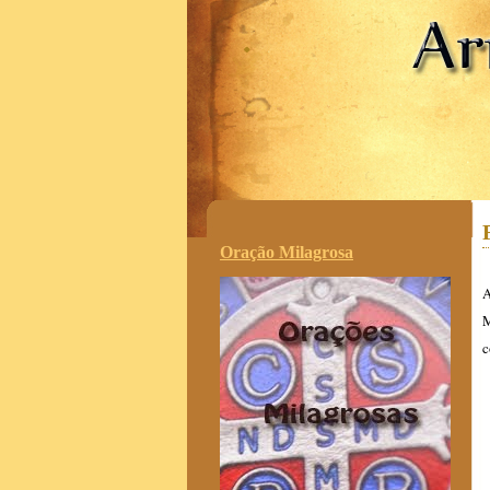
.
Oração Milagrosa
A
M
c