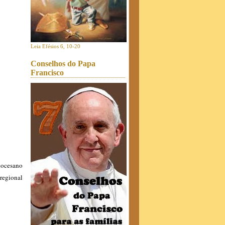
Leia Efésios 6, 10-20
Conselhos do Papa
Francisco
iocesano
regional