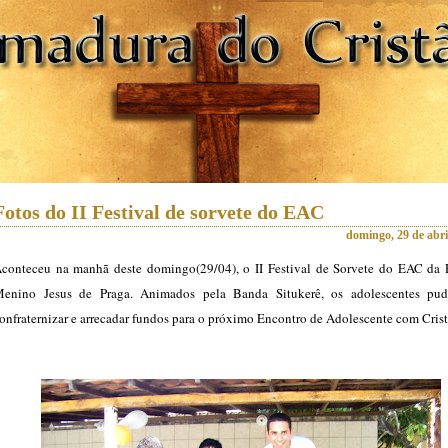
Fotos do II Festival de sorvete do EAC
domingo, 29 de abri
conteceu na manhã deste domingo(29/04), o II Festival de Sorvete do EAC da 
enino Jesus de Praga. Animados pela Banda Situkerê, os adolescentes pu
onfraternizar e arrecadar fundos para o próximo Encontro de Adolescente com Cris