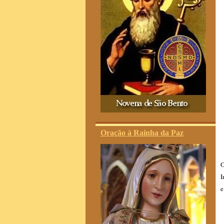
Oração à Rainha da Paz
O
I
e