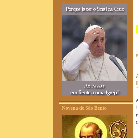
P
A
1
Novena de São Bento
P
G