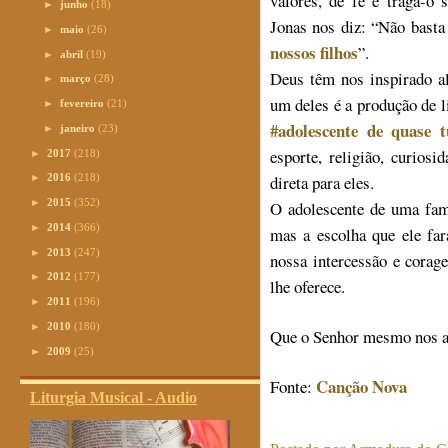
valores, de fé e traga-o
►
junho
(18)
Jonas nos diz: “Não basta
►
maio
(26)
nossos filhos
”.
►
abril
(19)
Deus têm nos inspirado al
►
março
(28)
um deles é a produção de l
►
fevereiro
(21)
#adolescente de quase 
►
janeiro
(23)
esporte, religião, curios
►
2017
(218)
direta para eles.
►
2016
(218)
►
2015
(352)
O adolescente de uma famí
►
2014
(366)
mas a escolha que ele far
►
2013
(247)
nossa intercessão e cora
►
2012
(177)
lhe oferece.
►
2011
(196)
►
2010
(180)
Que o Senhor mesmo nos a
►
2009
(25)
Canção Nova
Fonte:
Liturgia Musical - Audio