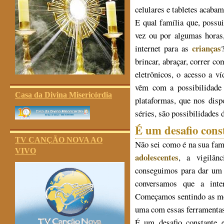
celulares e tabletes acaba
E qual família que, possu
vez ou por algumas horas
crianças
internet para as
brincar, abraçar, correr c
eletrônicos, o acesso a v
vêm com a possibilidade 
Casa da Divina Misericórdia
plataformas, que nos disp
séries, são possibilidades 
É um desafio cons
TV CANÇÃO NOVA AO
Não sei como é na sua fam
VIVO
adolescentes
, a vigilân
conseguimos para dar um c
conversamos que a inte
Começamos sentindo as men
uma com essas ferramentas
É um desafio constante e