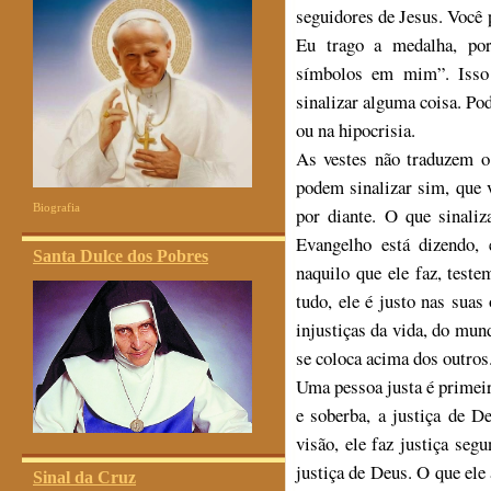
seguidores de Jesus. Você p
Eu trago a medalha, po
símbolos em mim”. Isso
sinalizar alguma coisa. Po
ou na hipocrisia.
As vestes não traduzem o 
podem sinalizar sim, que
Biografia
por diante. O que sinal
Evangelho está dizendo, 
Santa Dulce dos Pobres
naquilo que ele faz, test
tudo, ele é justo nas sua
injustiças da vida, do mu
se coloca acima dos outros
Uma pessoa justa é prime
e soberba, a justiça de D
visão, ele faz justiça seg
justiça de Deus. O que ele 
Sinal da Cruz