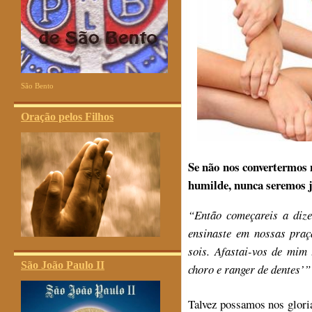
São Bento
Oração pelos Filhos
Se não nos convertermos
humilde, nunca seremos 
“Então começareis a dize
ensinaste em nossas pra
sois. Afastai-vos de mim 
São João Paulo II
choro e ranger de dentes’”
Talvez possamos nos gloria