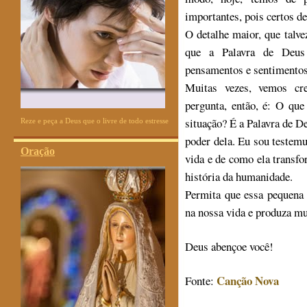
importantes, pois certos de
O detalhe maior, que talv
que a Palavra de Deus
pensamentos e sentimentos
Muitas vezes, vemos cre
pergunta, então, é: O q
situação? É a Palavra de D
Reze e peça a Deus que o livre de todo estresse
poder dela. Eu sou testem
Oração
vida e de como ela transf
história da humanidade.
Permita que essa pequena 
na nossa vida e produza mu
Deus abençoe você!
Canção Nova
Fonte: