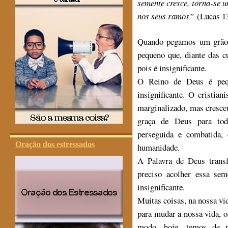
semente cresce, torna-se 
nos seus ramos”
(Lucas 1
Quando pegamos um grão 
pequeno que, diante das c
pois é insignificante.
O Reino de Deus é pequ
insignificante. O cristia
marginalizado, mas cresceu
graça de Deus para to
perseguida e combatida,
Oração dos estressados
humanidade.
A Palavra de Deus trans
preciso acolher essa se
insignificante.
Muitas coisas, na nossa vi
para mudar a nossa vida,
modo, hoje, temos de p