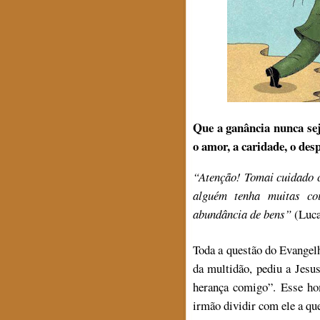
Que a ganância nunca sej
o amor, a caridade, o de
“
Atenção! Tomai cuidado c
alguém tenha muitas co
abundância de bens”
(Luca
Toda a questão do Evangel
da multidão, pediu a Jesu
herança comigo”. Esse ho
irmão dividir com ele a que