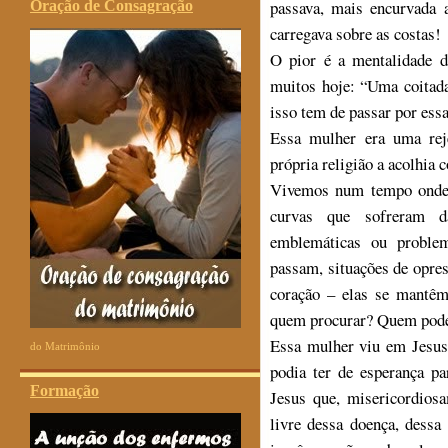
passava, mais encurvada 
Oração de Consagração
carregava sobre as costas!
O pior é a mentalidade d
muitos hoje: “Uma coitada
isso tem de passar por essa
Essa mulher era uma rej
própria religião a acolhia
Vivemos num tempo onde m
curvas que sofreram da
emblemáticas ou problem
passam, situações de opre
coração – elas se mantê
quem procurar? Quem pode
Essa mulher viu em Jesus 
do Matrimônio
podia ter de esperança p
Formação
Jesus que, misericordiosa
livre dessa doença, dessa