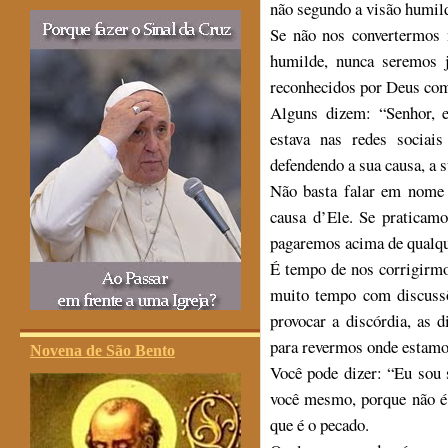
não segundo a visão humil
Se não nos convertermos
humilde, nunca seremos 
reconhecidos por Deus com
Alguns dizem: “Senhor, 
estava nas redes sociai
defendendo a sua causa, a 
Não basta falar em nome 
causa d’Ele. Se praticamo
pagaremos acima de qualqu
É tempo de nos corrigirmo
muito tempo com discussõ
provocar a discórdia, as 
para revermos onde estamos
Novena de São Bento
Você pode dizer: “Eu sou 
você mesmo, porque não é 
que é o pecado.