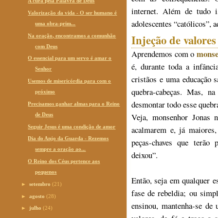
A cura pela Palavra de Deus
internet. Além de tudo i
Valorização da vida - O ser humano é
adolescentes “católicos”, 
uma obra-prim...
Injeção de valores
Na oração, encontramos a comunhão
com Deus
monse
Aprendemos com o
O essencial para um servo é amar o
é, durante toda a infânc
Senhor
cristãos e uma educação 
Usemos de misericórdia para com o
quebra-cabeças. Mas, na
próximo
desmontar todo esse quebra
Precisamos ganhar almas para o Reino
de Deus
Veja, monsenhor Jonas n
Seguir Jesus é uma condição de amor
acalmarem e, já maiores
Dia do Anjo da Guarda - Rezemos
peças-chaves que terão 
sempre a oração ao...
deixou”.
O Reino dos Céus pertence aos
pequenos
Então, seja em qualquer es
►
setembro
(21)
fase de rebeldia; ou simp
►
agosto
(28)
ensinou, mantenha-se de 
►
julho
(24)