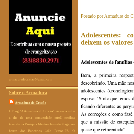
Postado por
Armadura do Cr
Adolescentes: 
deixem os valores
Adolescentes de famílias 
Bem, a primeira respos
armaduradocristao@gmail.com
descobrindo. Uma mãe no
adolescentes (cronologic
Sobre o Armadura
esposo: ‘Sinto que temos d
Armadura do Cristão
ficando diferente: as perg
O Blog "A Armadura do Cristão" vivencia o dia
As correções e como fazê 
a dia de uma comunidade cristã católica
que a missão de catequiz
inserida na Paróquia Menino Jesus de Praga, no
quase que reinventada”.
bairro dos Bancários, João Pessoa-PB. O