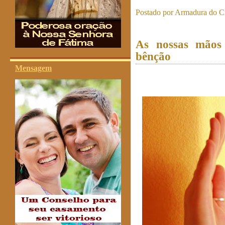
Postado por
Armadura do Cr
As nossas mãos 
bênção
Mensagem