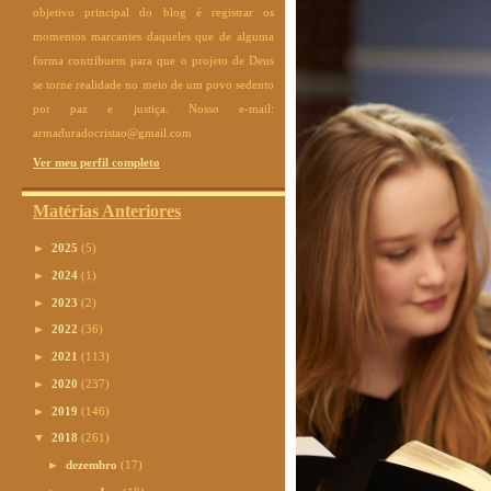
objetivo principal do blog é registrar os
momentos marcantes daqueles que de alguma
forma contribuem para que o projeto de Deus
se torne realidade no meio de um povo sedento
por paz e justiça. Nosso e-mail:
armaduradocristao@gmail.com
Ver meu perfil completo
Matérias Anteriores
►
2025
(5)
►
2024
(1)
►
2023
(2)
►
2022
(36)
►
2021
(113)
►
2020
(237)
►
2019
(146)
▼
2018
(261)
►
dezembro
(17)