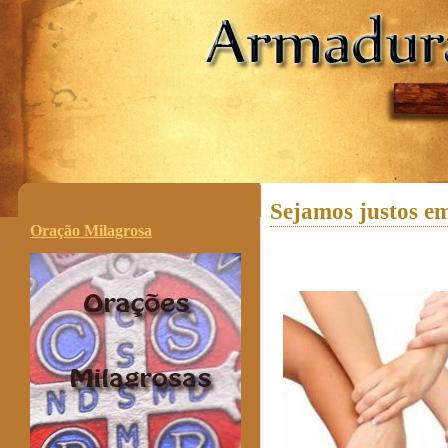
.
Sejamos justos em
Oração Milagrosa