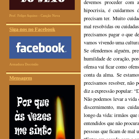
devemos proceder com a
hipocrisia, é cuidarmos 
Prof. Felipe Aquino - Canção Nova
precisam ter. Muito cuida
mal resolvidas ou cuidadas
Siga-nos no Facebook
precisamos pagar o que d
vamos vivendo uma cultura 
Se ofendemos alguém, prec
humildade de coração, por
Armadura Docristão
ofensa vai ficar como ofen
conta da alma. Se estamo
Mensagem
precisamos resolver, não 
diz a expressão popular: “D
Não podemos levar a vida d
discernimento, mas cuid
longo da vida: irmãos que
entendidos que não procur
pessoas que ficam de mal u