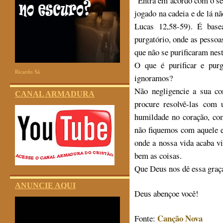
“Entra em acordo com o se
jogado na cadeia e de lá nã
Lucas 12,58-59). É base
purgatório, onde as pessoa
que não se purificaram nest
O que é purificar e pur
Ricardo Sá
ignoramos?
Não negligencie a sua co
CANAL ARMADURA
procure resolvê-las com
humildade no coração, co
não fiquemos com aquele e
onde a nossa vida acaba v
bem as coisas.
Que Deus nos dê essa graça
ANUNCIE AQUI
Deus abençoe você!
Canção Nova
Fonte: