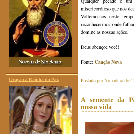
Qualquer pecado é um 
misericordioso que nos deu
Voltemo-nos neste temp
reconhecermos onde falham
domine as nossas ações.
Deus abençoe você!
Canção Nova
Fonte:
Oração à Rainha da Paz
Postado por
Armadura do Cr
A semente da P
nossa vida