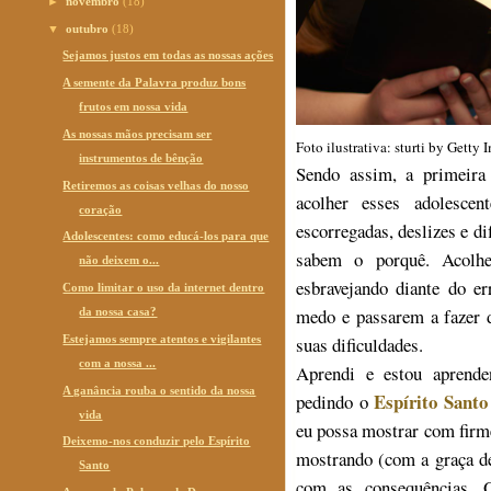
►
novembro
(18)
▼
outubro
(18)
Sejamos justos em todas as nossas ações
A semente da Palavra produz bons
frutos em nossa vida
As nossas mãos precisam ser
Foto ilustrativa: sturti by Getty 
instrumentos de bênção
Sendo assim, a primeira 
Retiremos as coisas velhas do nosso
acolher esses adolescen
coração
escorregadas, deslizes e 
Adolescentes: como educá-los para que
sabem o porquê. Acolh
não deixem o...
esbravejando diante do er
Como limitar o uso da internet dentro
medo e passarem a fazer d
da nossa casa?
Estejamos sempre atentos e vigilantes
suas dificuldades.
com a nossa ...
Aprendi e estou aprende
A ganância rouba o sentido da nossa
Espírito Santo
pedindo o
vida
eu possa mostrar com firme
Deixemo-nos conduzir pelo Espírito
mostrando (com a graça de
Santo
com as consequências. O