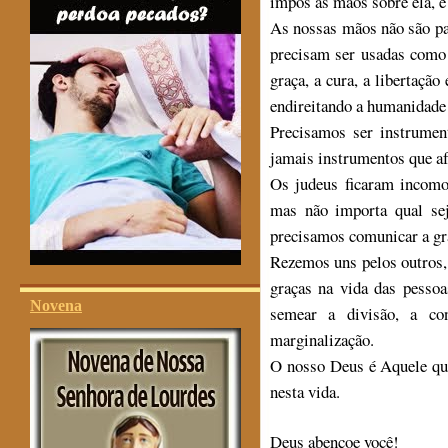
impôs as mãos sobre ela, e 
As nossas mãos não são pa
precisam ser usadas como 
graça, a cura, a libertaçã
endireitando a humanidade 
Precisamos ser instrume
jamais instrumentos que a
Os judeus ficaram incomo
mas não importa qual se
precisamos comunicar a gr
Rezemos uns pelos outros
graças na vida das pesso
Novena
semear a divisão, a co
marginalização.
O nosso Deus é Aquele que
nesta vida.
Deus abençoe você!