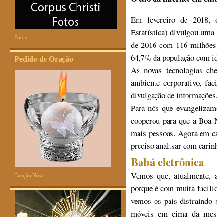
Em fevereiro de 2018, o
Estatística) divulgou uma
Fotos
de 2016 com 116 milhões d
64,7% da população com id
Pedido de Oração
As novas tecnologias ch
ambiente corporativo, fac
divulgação de informações
Para nós que evangelizam
cooperou para que a Boa
mais pessoas. Agora em ca
preciso analisar com carinh
Babá eletrônica
Vemos que, atualmente, a
Canção Nova
porque é com muita facili
vemos os pais distraindo 
móveis em cima da mesa