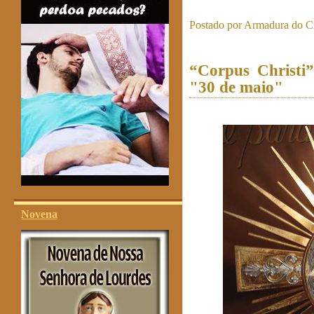
Postado por
Armadura do Cr
“Corpus Christi”
"30 de maio"
Novena