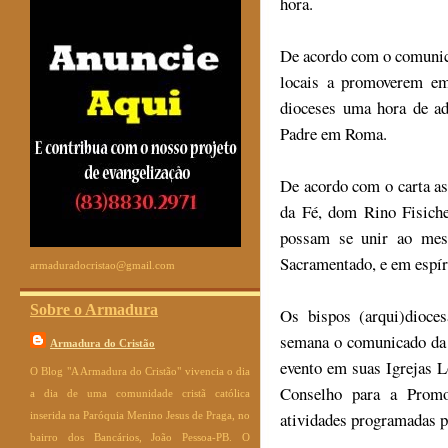
hora.
De acordo com o comunica
locais a promoverem em
dioceses uma hora de ad
Padre em Roma.
De acordo com o carta as
da Fé, dom Rino Fisiche
possam se unir ao mes
Sacramentado, e em espír
armaduradocristao@gmail.com
Sobre o Armadura
Os bispos (arqui)dioce
semana o comunicado da
Armadura do Cristão
evento em suas Igrejas Lo
O Blog "A Armadura do Cristão" vivencia o dia
Conselho para a Promo
a dia de uma comunidade cristã católica
atividades programadas p
inserida na Paróquia Menino Jesus de Praga, no
bairro dos Bancários, João Pessoa-PB. O