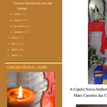
Encontro Diocesano do Terço dos
Homens
►
abril
(17)
►
março
(28)
►
fevereiro
(11)
►
janeiro
(16)
►
2012
(177)
►
2011
(196)
►
2010
(180)
►
2009
(25)
Liturgia Musical - Audio
A Capela Nossa Senhora 
Mães Carentes das C