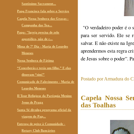
Santíssimo Sacrament...
Papa Francisco fala sobre o Serviço
Capela Nossa Senhora das Graças -
Campanha das Toa...
"O verdadeiro poder é o s
Papa: "Igreja precisa de zelo
para ser servido. Ele se 
apostólico, não de c...
salvar. E não existe na Ig
Missa de 7º Dia - Maria de Lourdes
aprendermos esta regra cr
Meneses
de Jesus sobre o poder”. P
Nossa Senhora de Fátima
“Conceberás e terás um filho.” E elas
disseram “sim!”
Postado por
Armadura do Cr
Comunicado de Falecimento - Maria de
Lourdes Meneses
II Tour Religioso da Paróquia Menino
Capela Nossa S
Jesus de Praga
das Toalhas
Santa Sé divulga programa oficial da
viagem do Pap...
Entrega de peixe à Comunidade -
Rotary Club Bancários