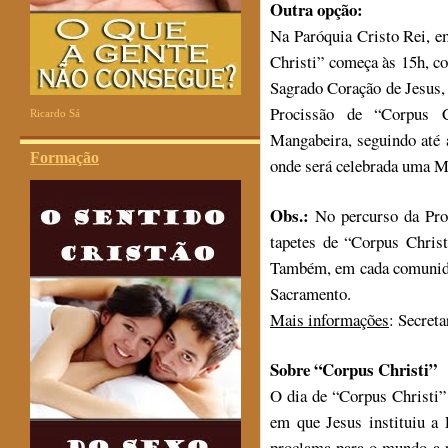
Outra opção:
Na Paróquia Cristo Rei, e
Christi” começa às 15h, c
Sagrado Coração de Jesus,
Procissão de “Corpus C
Ricardo Sá
Mangabeira, seguindo até 
Formação
onde será celebrada uma M
Obs.:
No percurso da Proci
tapetes de “Corpus Christ
Também, em cada comunida
Sacramento.
Mais informações
: Secret
Sobre “Corpus Christi”
O dia de “Corpus Christi”
em que Jesus instituiu a 
proclama para o mundo a p