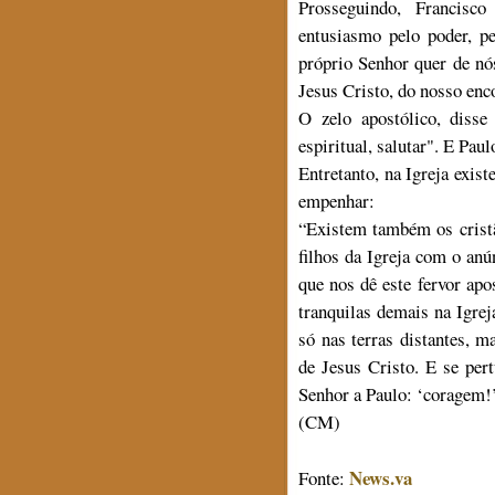
Prosseguindo, Francisc
entusiasmo pelo poder, p
próprio Senhor quer de nó
Jesus Cristo, do nosso enc
O zelo apostólico, diss
espiritual, salutar". E Paul
Entretanto, na Igreja exi
empenhar:
“Existem também os cristã
filhos da Igreja com o anú
que nos dê este fervor apo
tranquilas demais na Igreja
só nas terras distantes, m
de Jesus Cristo. E se per
Senhor a Paulo: ‘coragem!
(CM)
News.va
Fonte: