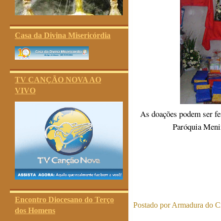
Casa da Divina Misericórdia
TV CANÇÃO NOVA AO
VIVO
As doações podem ser fe
Paróquia Menin
Encontro Diocesano do Terço
Postado por
Armadura do Cr
dos Homens