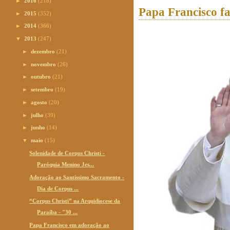
►
2016
(218)
Papa Francisco fa
►
2015
(352)
►
2014
(366)
▼
2013
(247)
►
dezembro
(21)
►
novembro
(26)
►
outubro
(21)
►
setembro
(19)
►
agosto
(20)
►
julho
(39)
►
junho
(14)
▼
maio
(15)
Solenidade de Corpus Christi -
Paróquia Menino Jes...
Adoração ao Santíssimo Sacramento -
Dia de Corpus ...
“Corpus Christi” na Arquidiocese da
Paraíba - "30 ...
Papa Francisco em adoração ao