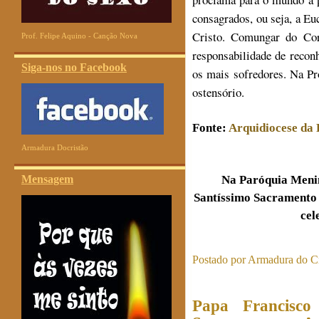
consagrados, ou seja, a Eu
Cristo. Comungar do Cor
Prof. Felipe Aquino - Canção Nova
responsabilidade de recon
Siga-nos no Facebook
os mais sofredores. Na Pr
ostensório.
Fonte:
Arquidiocese da 
Armadura Docristão
Mensagem
Na Paróquia Menin
Santíssimo Sacramento d
cel
Postado por
Armadura do Cr
Papa Francisco