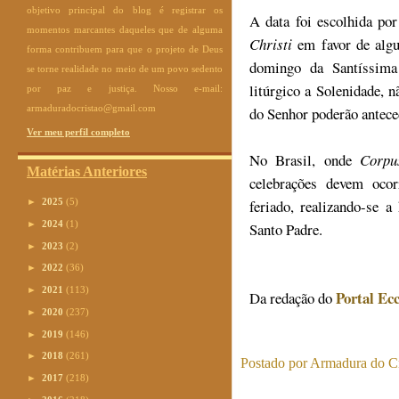
objetivo principal do blog é registrar os
A data foi escolhida po
momentos marcantes daqueles que de alguma
Christi
em favor de algu
forma contribuem para que o projeto de Deus
domingo da Santíssima 
se torne realidade no meio de um povo sedento
litúrgico a Solenidade, 
por paz e justiça. Nosso e-mail:
armaduradocristao@gmail.com
do Senhor poderão antece
Ver meu perfil completo
No Brasil, onde
Corpu
Matérias Anteriores
celebrações devem ocor
feriado, realizando-se 
►
2025
(5)
►
2024
(1)
Santo Padre.
►
2023
(2)
►
2022
(36)
►
2021
(113)
Portal Ecc
Da redação do
►
2020
(237)
►
2019
(146)
►
2018
(261)
Postado por
Armadura do Cr
►
2017
(218)