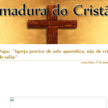
Papa: "Igreja precisa de zelo apostólico, não de cr
de salão"
sexta-feira, 17 de mai