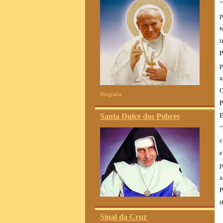
“
p
r
t
P
p
a
O
Biografia
P
E
Santa Dulce dos Pobres
“
c
e
p
a
P
Sinal da Cruz