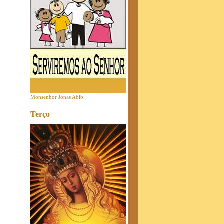
Monsenhor Jonas Abib
Terço