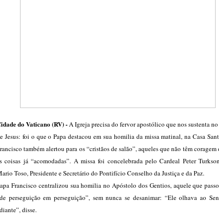
idade do Vaticano (RV) -
A Igreja precisa do fervor apostólico que nos sustenta n
e Jesus: foi o que o Papa destacou em sua homilia da missa matinal, na Casa San
rancisco também alertou para os “cristãos de salão”, aqueles que não têm coragem 
s coisas já “acomodadas”. A missa foi concelebrada pelo Cardeal Peter Turks
ario Toso, Presidente e Secretário do Pontifício Conselho da Justiça e da Paz.
apa Francisco centralizou sua homilia no Apóstolo dos Gentios, aquele que passo
de perseguição em perseguição”, sem nunca se desanimar: “Ele olhava ao Sen
diante”, disse.