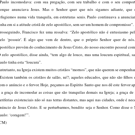
Paulo incomodava: com sua pregação, com seu trabalho e com o seu compor
orque anunciava Jesus. Mas o Senhor quer que nós sigamos adiante, que
efugiemos numa vida tranquila, em estruturas senis. Paulo continuava a anunciar
inha em si a atitude cristã de zelo apostólico, sem ser um homem de compromisso”.
rosseguindo, Francisco fez uma ressalva: “Zelo apostólico não é entusiasmo pel
elo ‘possuir’. É algo que vem de dentro, que o próprio Senhor quer de nós
postólico provém do conhecimento de Jesus Cristo, do nosso encontro pessoal com 
 zelo apostólico, disse ainda, “tem algo de louco, mas uma loucura espiritual, sa
aulo tinha esta “loucura”.
ntretanto, na Igreja existem muitos cristãos “mornos”, que não querem se empenhar
Existem também os cristãos de salão, né?; aqueles educados, que não são filhos 
om o anúncio e o fervor. Hoje, peçamos ao Espírito Santo que nos dê este fervor a
 a graça de incomodar as coisas que são tranquilas demais na Igreja; a graça de
eriferias existenciais não só nas terras distantes, mas aqui nas cidades, onde é nec
núncio de Jesus Cristo. E se perturbarmos, bendito seja o Senhor. Como disse o 
aulo: ‘coragem!’”.
(CM)