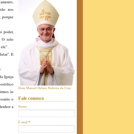
tamento,
 não nos
, porque
o poder,
. O zelo
ele”.
lutar". E
:
da Igreja
postólico
Dom Manoel Delson Pedreira da Cruz
 irmos às
Fale conosco
essário o
Senhor a
Nome
E-mail
*