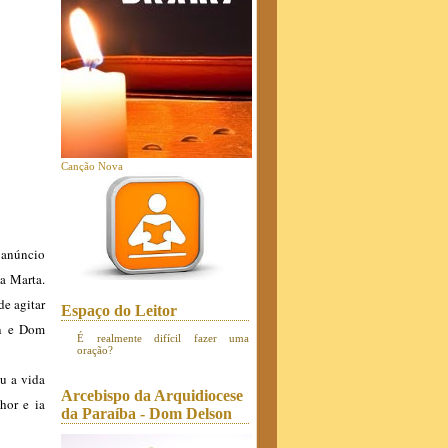
Canção Nova
o anúncio
ta Marta.
de agitar
Espaço do Leitor
on e Dom
É realmente difícil fazer uma
oração?
u a vida
Arcebispo da Arquidiocese
hor e ia
da Paraíba - Dom Delson