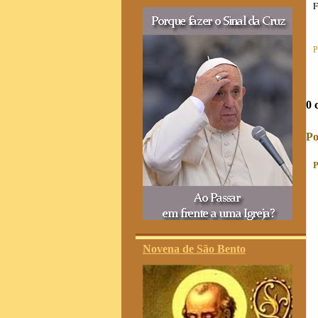
F
P
0 
Po
P
Novena de São Bento