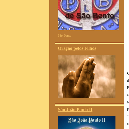
São Bento
Oração pelos Filhos
C
d
F
a
M
P
São João Paulo II
“
a