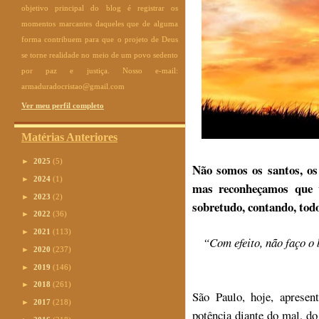
objetivo principal do blog é registrar os
momentos marcantes daqueles que de alguma
forma contribuem para que o projeto de Deus
se torne realidade no meio de um povo sedento
por paz e justiça. Nosso e-mail:
armaduradocristao@gmail.com
Ver meu perfil completo
Matérias Anteriores
►
2025
(5)
Não somos os santos, os
►
2024
(1)
mas reconheçamos que v
►
2023
(2)
sobretudo, contando, todo
►
2022
(36)
►
2021
(113)
“Com efeito, não faço o
►
2020
(237)
►
2019
(146)
►
2018
(261)
São Paulo, hoje, apres
►
2017
(218)
potência diante do mal, do