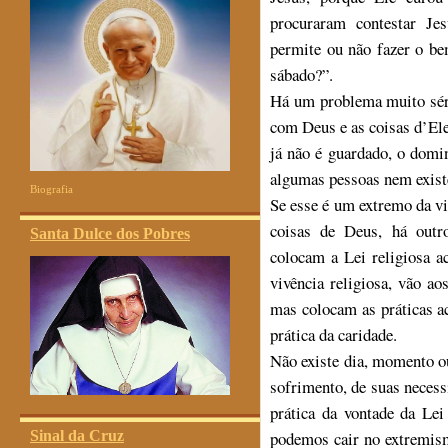
procuraram contestar Je
permite ou não fazer o be
sábado?”.
Há um problema muito séri
com Deus e as coisas d’Ele
já não é guardado, o domi
algumas pessoas nem exis
Biografia
Se esse é um extremo da vi
coisas de Deus, há outr
Santa Dulce dos Pobres
colocam a Lei religiosa a
vivência religiosa, vão ao
mas colocam as práticas ac
prática da caridade.
Não existe dia, momento o
sofrimento, de suas necess
prática da vontade da L
Sinal da Cruz
podemos cair no extremism