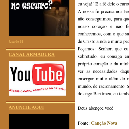
eu veja!’ E a fé dele o curo
A nossa fé precisa nos le
não conseguimos, para que
nosso coração e não f
conhecemos, com o que sab
de Cristo ainda é muito pe
Ricardo Sá
Peçamos: Senhor, que eu
CANAL ARMADURA
sobretudo, eu consiga e
próprio coração e da minh
ver as necessidades daq
enxergar muito além do 
mundo, de racionamento. S
do cego Bartimeu, eu tamb
Deus abençoe você!
ANUNCIE AQUI
Canção Nova
Fonte: