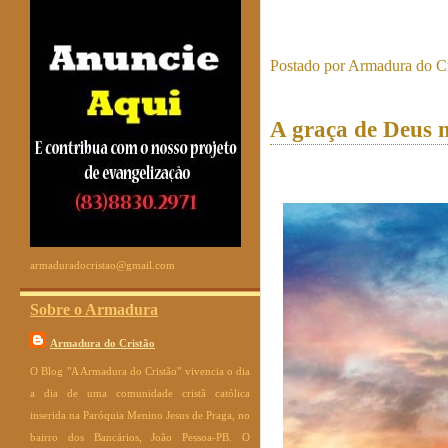
Postado por
Armadura do Cr
A graça de Deus n
armaduradocristao@gmail.com
Sobre o Armadura
Armadura do Cristão
O Blog "A Armadura do Cristão" vivencia o dia
a dia de uma comunidade cristã católica
inserida na Paróquia Menino Jesus de Praga, no
bairro dos Bancários, João Pessoa-PB. O