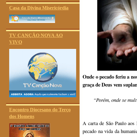
Casa da Divina Misericórdia
TV CANÇÃO NOVA AO
VIVO
Onde o pecado feriu a n
graça de Deus vem suplant
“Porém, onde se mult
Encontro Diocesano do Terço
dos Homens
A carta de São Paulo aos 
pecado na vida da humanid