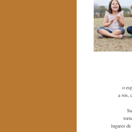
o es
a vós, 
Sa
torn
lugares de