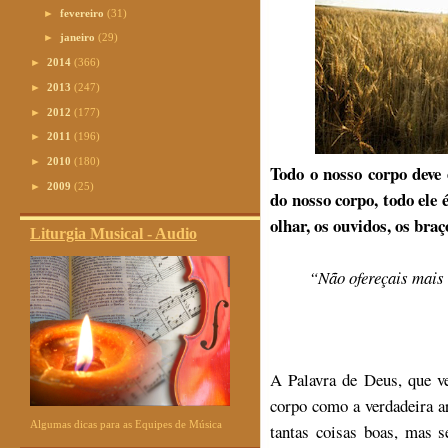
►
fevereiro
(31)
►
janeiro
(29)
►
2014
(366)
►
2013
(247)
►
2012
(177)
►
2011
(196)
►
2010
(180)
Todo o nosso corpo deve
►
2009
(25)
do nosso corpo, todo ele 
olhar, os ouvidos, os bra
Liturgia Musical - Audio
“Não ofereçais mais
A Palavra de Deus, que v
corpo como a verdadeira a
Algumas dicas para as Equipes de Música
tantas coisas boas, mas s