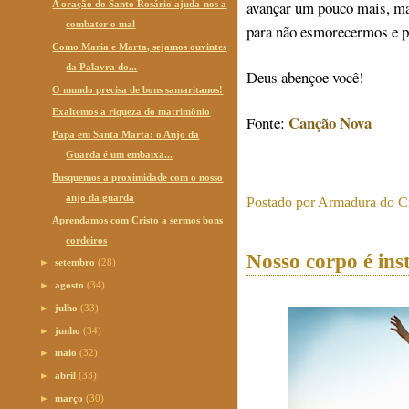
avançar um pouco mais, ma
A oração do Santo Rosário ajuda-nos a
combater o mal
para não esmorecermos e 
Como Maria e Marta, sejamos ouvintes
da Palavra do...
Deus abençoe você!
O mundo precisa de bons samaritanos!
Exaltemos a riqueza do matrimônio
Canção Nova
Fonte:
Papa em Santa Marta: o Anjo da
Guarda é um embaixa...
Busquemos a proximidade com o nosso
anjo da guarda
Postado por
Armadura do Cr
Aprendamos com Cristo a sermos bons
cordeiros
Nosso corpo é in
►
setembro
(28)
►
agosto
(34)
►
julho
(33)
►
junho
(34)
►
maio
(32)
►
abril
(33)
►
março
(30)