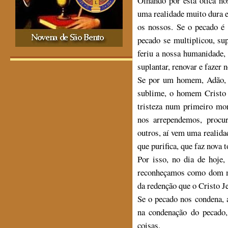
Olhando por esta ótica n
uma realidade muito dura e 
os nossos. Se o pecado é 
pecado se multiplicou, su
feriu a nossa humanidade,
suplantar, renovar e fazer n
Se por um homem, Adão, v
sublime, o homem Cristo 
tristeza num primeiro mo
nos arrependemos, procu
outros, aí vem uma realida
que purifica, que faz nova t
Por isso, no dia de hoje
reconheçamos como dom ma
da redenção que o Cristo J
Se o pecado nos condena, 
na condenação do pecado
coisas.