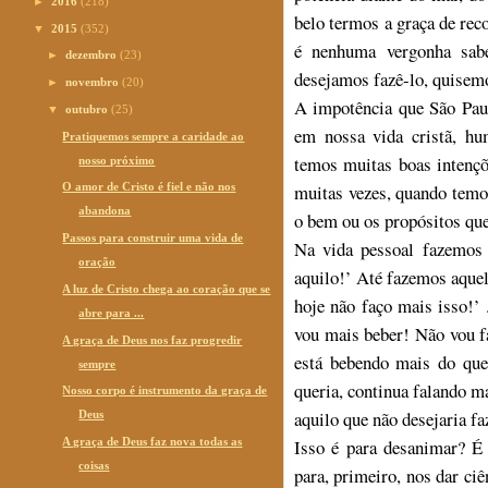
►
2016
(218)
belo termos a graça de rec
▼
2015
(352)
é nenhuma vergonha sabe
►
dezembro
(23)
desejamos fazê-lo, quisemo
►
novembro
(20)
A impotência que São Pau
▼
outubro
(25)
em nossa vida cristã, hu
Pratiquemos sempre a caridade ao
temos muitas boas intençõe
nosso próximo
O amor de Cristo é fiel e não nos
muitas vezes, quando temo
abandona
o bem ou os propósitos que
Passos para construir uma vida de
Na vida pessoal fazemos 
oração
aquilo!’ Até fazemos aquel
A luz de Cristo chega ao coração que se
hoje não faço mais isso!’
abre para ...
vou mais beber! Não vou f
A graça de Deus nos faz progredir
está bebendo mais do qu
sempre
queria, continua falando ma
Nosso corpo é instrumento da graça de
aquilo que não desejaria fa
Deus
A graça de Deus faz nova todas as
Isso é para desanimar? É 
coisas
para, primeiro, nos dar ci