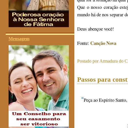
Que o nosso coração estej
mundo há de nos separar d
Deus abençoe você!
Mensagem
Canção Nova
Fonte:
Postado por
Armadura do Cr
Passos para const
“
Peça ao Espírito Santo,
D