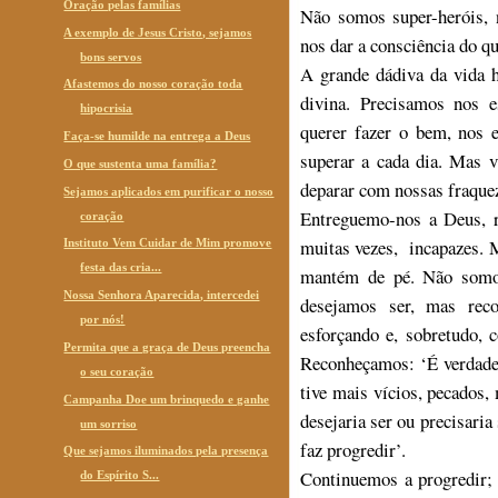
Oração pelas famílias
Não somos super-heróis,
A exemplo de Jesus Cristo, sejamos
nos dar a consciência do 
bons servos
A grande dádiva da vida 
Afastemos do nosso coração toda
divina. Precisamos nos e
hipocrisia
querer fazer o bem, nos e
Faça-se humilde na entrega a Deus
superar a cada dia. Mas v
O que sustenta uma família?
deparar com nossas fraquez
Sejamos aplicados em purificar o nosso
Entreguemo-nos a Deus, r
coração
muitas vezes, incapazes. 
Instituto Vem Cuidar de Mim promove
festa das cria...
mantém de pé. Não somos
Nossa Senhora Aparecida, intercedei
desejamos ser, mas rec
por nós!
esforçando e, sobretudo, 
Permita que a graça de Deus preencha
Reconheçamos: ‘É verdade
o seu coração
tive mais vícios, pecados
Campanha Doe um brinquedo e ganhe
desejaria ser ou precisari
um sorriso
faz progredir’.
Que sejamos iluminados pela presença
Continuemos a progredir; 
do Espírito S...