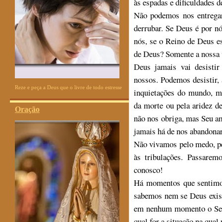
às espadas e dificuldades d
Não podemos nos entrega
derrubar. Se Deus é por nó
nós, se o Reino de Deus e
de Deus? Somente a nossa v
Deus jamais vai desistir
nossos. Podemos desistir,
Reze e peça a Deus que o livre de todo estresse
inquietações do mundo, 
da morte ou pela aridez 
Oração
não nos obriga, mas Seu a
jamais há de nos abandonar
Não vivamos pelo medo, pe
às tribulações. Passarem
conosco!
Há momentos que sentimo
sabemos nem se Deus exist
em nenhum momento o Senh
qual for a situação na qual