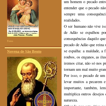
um homem o pecado entrou
entender que o pecado não
sempre uma consequência
realidades.
O ser humano não vive is
de Adão se espalhou po
consequências daquilo que
Fotos
pecado de Adão que reina s
se espalha: a maldade, a f
Novena de São Bento
roubos, os enganos, as ilu
iremos citar, não só nos 
tornam um mal muito gran
Por isso, o pecado de um
levar muitos a pecarem e
importante, também, le
multiplica outros desejos
natureza.