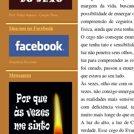
margem da vida, buscand
possibilidade de enxergar
Prof. Felipe Aquino - Canção Nova
compreensão de cegueira
física, ainda que esta tenha
Siga-nos no Facebook
O cego não consegue enxer
que tenha tato e sensibilid
luz não penetra seus olhos
luz para compreender as re
Armadura Docristão
foi curado, passou a enxe
que estava ao seu lado.
Mensagem
Às vezes, olho-me com os d
vezes, não consigo enxerga
as realidades mais sensív
com deficiência visual, t
muito mais longe do que e
A luz do alto, a luz de 
verdade. Esse cego do Eva