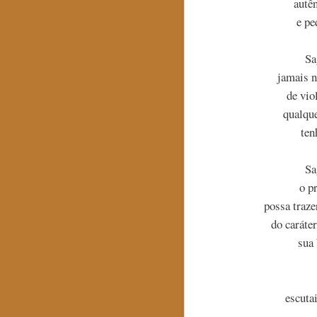
autê
e pe
Sa
jamais n
de vio
qualque
ten
Sa
o p
possa traze
do caráter
sua 
escuta