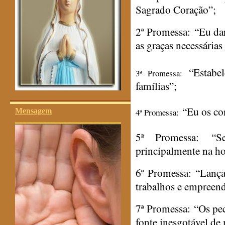
Sagrado Coração”;
2ª Promessa:
“Eu da
as graças necessárias
“Estabel
3ª Promessa:
famílias”;
“Eu os con
Mensagem
4ª Promessa:
5ª Promessa:
“Ser
principalmente na h
6ª Promessa:
“Lançar
trabalhos e empreen
7ª Promessa:
“Os pe
fonte inesgotável de 