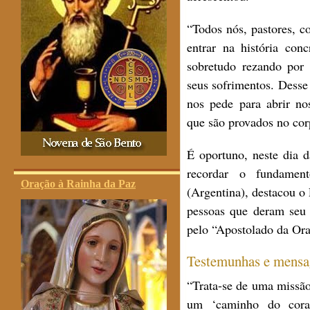
“Todos nós, pastores, c
entrar na história con
sobretudo rezando por 
seus sofrimentos. Dess
nos pede para abrir no
que são provados no corp
É oportuno, neste dia 
recordar o fundamen
Oração à Rainha da Paz
(Argentina), destacou o
pessoas que deram seu 
pelo “Apostolado da Or
Testemunhas e mensag
“Trata-se de uma missã
um ‘caminho do coraç