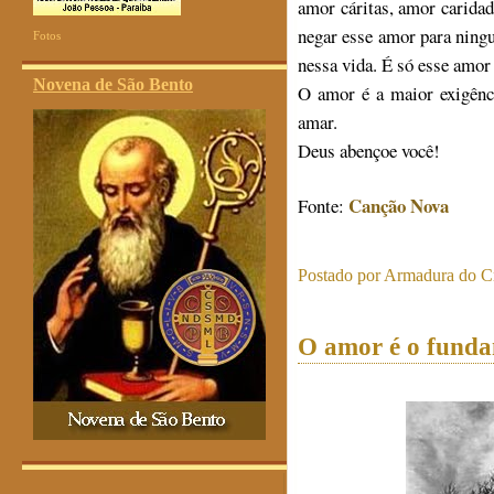
amor cáritas, amor carida
negar esse amor para ning
Fotos
nessa vida. É só esse amor 
Novena de São Bento
O amor é a maior exigênci
amar.
Deus abençoe você!
Canção Nova
Fonte:
Postado por
Armadura do Cr
O amor é o fundam