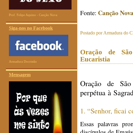
Canção Nov
Fonte:
Prof. Felipe Aquino - Canção Nova
Siga-nos no Facebook
Postado por
Armadura do Cr
Oração de São
Eucaristia
Armadura Docristão
Mensagem
Oração de São
perpétua à Sagrad
1. “Senhor, ficai 
Essas palavras pro
discípulos de Emaús