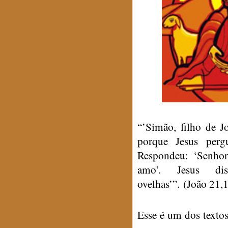
“’
Simão, filho de Jo
porque Jesus perg
Respondeu: ‘
Senhor
amo’. Jesus dis
ovelhas’”.
(Joã
o 21,1
Esse é um dos textos