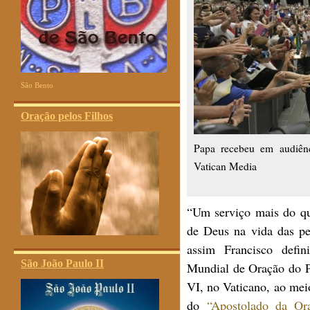
São Bento
Oração pelos Filhos
Papa recebeu em audiên
Vatican Media
“Um serviço mais do qu
de Deus na vida das pe
assim Francisco defi
São João Paulo II
Mundial de Oração do P
VI, no Vaticano, ao meio
do
“Apostolado da Or