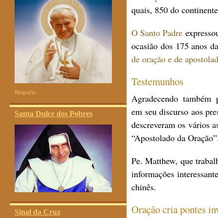
quais, 850 do continent
O Santo Padre
expressou
ocasião dos 175 anos d
de oração e de apostola
Testemunhos
Biografia
Agradecendo também pe
em seu discurso aos pres
Santa Dulce dos Pobres
descreveram os vários a
“Apostolado da Oração”
Pe. Matthew, que trabal
informações interessant
chinês.
Oração cria pontes inv
Sinal da Cruz