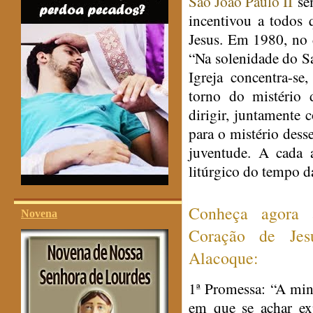
São João Paulo II
sem
incentivou a todos
Jesus. Em 1980, no 
“Na solenidade do S
Igreja concentra-s
torno do mistério 
dirigir, juntamente 
para o mistério dess
juventude. A cada 
litúrgico do tempo da
Conheça agora 
Novena
Coração de Jes
Alacoque:
1ª Promessa:
“A minh
em que se achar e