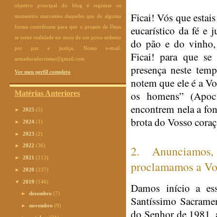
objetivo principal do blog é registrar os
Ficai! Vós que esta
momentos marcantes daqueles que de alguma
forma contribuem para que o projeto de Deus
eucarístico da fé e 
se torne realidade no meio de um povo sedento
do pão e do vinho, 
por paz e justiça. Nosso e-mail:
Ficai! para que se
armaduradocristao@gmail.com
presença neste temp
Ver meu perfil completo
notem que ele é a Vo
os homens” (Apoc 2
Matérias Anteriores
encontrem nela a fo
►
2025
(5)
brota do Vosso coraç
►
2024
(1)
►
2023
(2)
►
2022
(36)
2. Anunciamos
►
2021
(113)
proclamamos a Vos
►
2020
(237)
▼
2019
(146)
Damos início a ess
►
dezembro
(7)
Santíssimo Sacrame
►
novembro
(9)
do Senhor de 1981, 