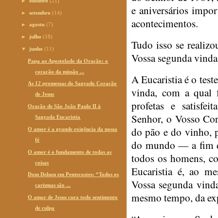
►
outubro
(21)
e aniversários import
►
setembro
(14)
acontecimentos.
►
agosto
(7)
►
julho
(18)
Tudo isso se realizou
▼
junho
(11)
Vossa segunda vinda
Papa ao Apostolado da Oração: o
coração da missão ...
A Eucaristia é o tes
As 12 promessas do Sagrado Coração
vinda, com a qual 
de Jesus
profetas e satisfei
Oração de São João Paulo II à
Senhor, o Vosso Cor
Sagrada Eucaristia
do pão e do vinho, 
O amor é a grande exigência da nossa
fé
do mundo — a fim de
O amor é o fundamento de todas as
todos os homens, co
coisas
Eucaristia é, ao m
Dom Delson em Pentecostes: “Todos os
Vossa segunda vinda
carismas são ...
mesmo tempo, da expe
O amor de Jesus cura todo sentimento
de culpa