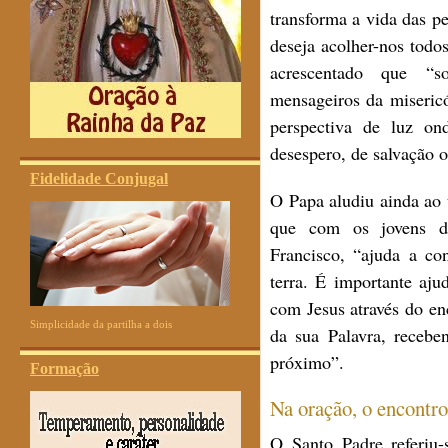
transforma a vida das p
deseja acolher-nos todos
acrescentado que “
mensageiros da miseric
perspectiva de luz on
desespero, de salvação 
Fidelidade Conjugal
O Papa aludiu ainda ao 
que com os jovens do
Francisco, “ajuda a co
terra. É importante aju
com Jesus através do en
Simplicidade da partilha a dois
da sua Palavra, recebe
próximo”.
Formação
Na oração, o encontro
O Santo Padre referiu