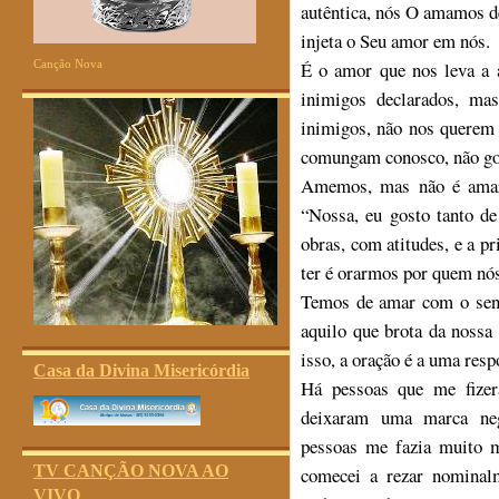
autêntica, nós O amamos d
injeta o Seu amor em nós.
É o amor que nos leva a 
Canção Nova
inimigos declarados, m
inimigos, não nos querem
comungam conosco, não go
Amemos, mas não é amar 
“Nossa, eu gosto tanto d
obras, com atitudes, e a p
ter é orarmos por quem nó
Temos de amar com o sent
aquilo que brota da nossa
isso, a oração é a uma resp
Casa da Divina Misericórdia
Há pessoas que me fize
deixaram uma marca neg
pessoas me fazia muito m
TV CANÇÃO NOVA AO
comecei a rezar nominalm
VIVO