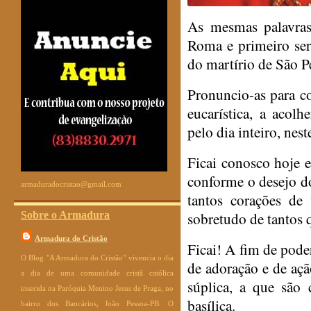
As mesmas palavra
Roma e primeiro ser
do martírio de São P
Pronuncio-as para co
eucarística, a acol
pelo dia inteiro, nest
Ficai conosco hoje e 
conforme o desejo do
armaduradocristao@gmail.com
tantos corações de 
sobretudo de tantos 
Sobre o Armadura
Armadura do Cristão
Ficai! A fim de pod
O Blog "A Armadura do Cristão" vivencia o dia
de adoração e de açã
a dia de uma comunidade cristã católica
súplica, a que são 
inserida na Paróquia Menino Jesus de Praga, no
basílica.
bairro dos Bancários, João Pessoa-PB. O