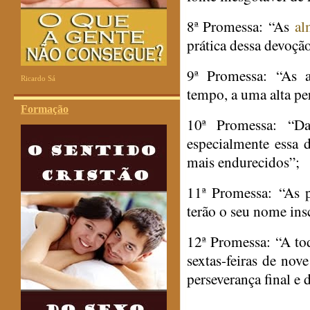
8ª Promessa:
“As
al
prática dessa devoçã
9ª Promessa:
“As al
Ricardo Sá
tempo, a uma alta pe
Formação
10ª Promessa:
“Da
especialmente essa 
mais endurecidos”;
11ª Promessa:
“As p
terão o seu nome in
12ª Promessa:
“A tod
sextas-feiras de nov
perseverança final e 