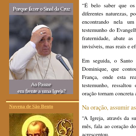
“É belo saber que os 
diferentes naturezas, p
encontrando nela um
testemunho do Evangelh
fraternidade, abate as
invisíveis, mas reais e e
Em seguida, o Santo P
Dominique, que conto
França, onde esta re
testemunho, ressaltou
oração tornam concreta 
Na oração, assumir as
Novena de São Bento
“A Igreja, através da s
mês, fala ao coração d
acrescentou.