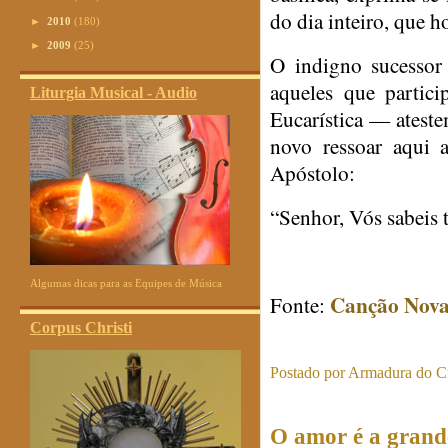
do dia inteiro, que h
►
2010
(180)
►
2009
(25)
O indigno sucesso
aqueles que partic
Liturgia Musical - Audio
Eucarística — ateste
novo ressoar aqui 
Apóstolo:
“Senhor, Vós sabeis
Algumas dicas para as Equipes de Música
Canção Nov
Fonte:
Corpus Christi
Postado por
Armadura do Cr
O amor é a grande