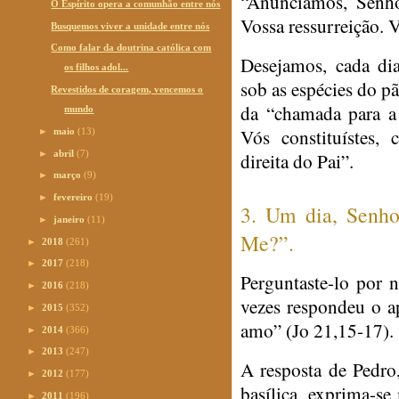
“Anunciamos, Senh
O Espírito opera a comunhão entre nós
Vossa ressurreição. 
Busquemos viver a unidade entre nós
Como falar da doutrina católica com
Desejamos, cada dia
os filhos adol...
sob as espécies do pã
Revestidos de coragem, vencemos o
da “chamada para a 
mundo
Vós constituístes,
►
maio
(13)
►
abril
(7)
direita do Pai”.
►
março
(9)
►
fevereiro
(19)
3. Um dia, Senho
►
janeiro
(11)
Me?”.
►
2018
(261)
►
2017
(218)
Perguntaste-lo por 
►
2016
(218)
vezes respondeu o a
►
2015
(352)
amo” (Jo 21,15-17).
►
2014
(366)
►
2013
(247)
A resposta de Pedro,
►
2012
(177)
basílica, exprima-se
►
2011
(196)