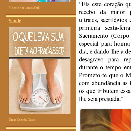
“Eis este coração 
Monsenhor Jonas Abib
recebo da maior pa
ultrajes, sacrilégios
Saúde
primeira sexta-fei
Sacramento (Corpo 
especial para honr
dia, e dando-lhe a d
desagravo para re
durante o tempo em 
Prometo-te que o Me
com abundância as i
os que tributem ess
lhe seja prestada.”
Dicas Canção Nova