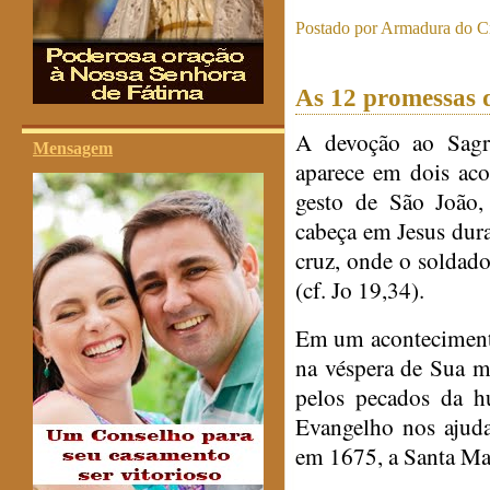
Postado por
Armadura do Cr
As 12 promessas 
A devoção ao Sagr
Mensagem
aparece em dois aco
gesto de São João,
cabeça em Jesus duran
cruz, onde o soldad
(cf. Jo 19,34).
Em um acontecimento
na véspera de Sua m
pelos pecados da h
Evangelho nos ajuda
em 1675, a Santa Ma