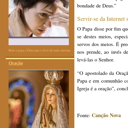
bondade de Deus.”
Servir-se da Internet 
O Papa disse por fim que
se destes meios, especi
servos dos meios. É pre
nos prende, ao invés de
Reze e peça a Deus que o livre de todo estresse
levá-las o Senhor.
Oração
“O apostolado da Oraçã
Papa e em comunhão com
Igreja é a oração”, conc
Canção Nova
Fonte: