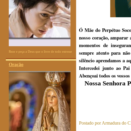
Ó Mãe do Perpétuo Socor
nosso coração, amparar 
momentos de inseguranç
sempre atento para não
Reze e peça a Deus que o livre de todo estresse
silêncio aprendamos a aq
Oração
Intercedei junto ao Pa
Abençoai todos os vossos 
Nossa Senhora P
Postado por
Armadura do Cr