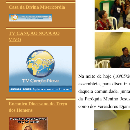
Casa da Divina Misericórdia
TV CANÇÃO NOVA AO
VIVO
Na noite de hoje (10/05
assembleia, para discutir 
daquela comunidade, junt
da Paróquia Menino Jesus
Encontro Diocesano do Terço
como dos vereadores Djani
dos Homens