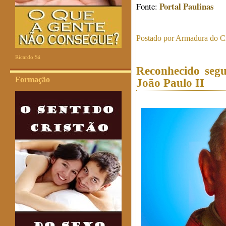
Portal Paulinas
Fonte:
Postado por
Armadura do Cr
Ricardo Sá
Reconhecido segu
Formação
João Paulo II