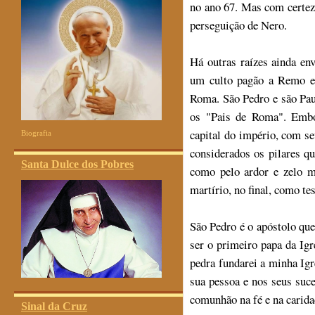
no ano 67. Mas com certez
perseguição de Nero.
Há outras raízes ainda env
um culto pagão a Remo e
Roma. São Pedro e são Pau
os "Pais de Roma". Embo
capital do império, com s
Biografia
considerados os pilares qu
Santa Dulce dos Pobres
como pelo ardor e zelo m
martírio, no final, como t
São Pedro é o apóstolo que
ser o primeiro papa da Igr
pedra fundarei a minha Igr
sua pessoa e nos seus suce
comunhão na fé e na carida
Sinal da Cruz