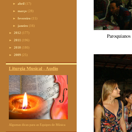
►
abril
(17)
►
março
(28)
►
fevereiro
(11)
►
janeiro
(16)
►
2012
(177)
Paroquianos 
►
2011
(196)
►
2010
(180)
►
2009
(25)
Liturgia Musical - Audio
Algumas dicas para as Equipes de Música