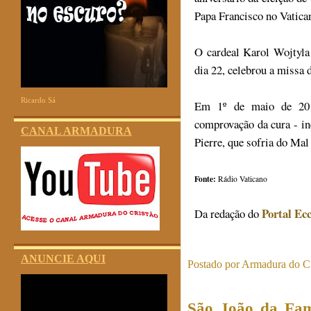
Papa Francisco no Vatica
O cardeal Karol Wojtyla
dia 22, celebrou a missa d
Ricardo Sá
Em 1º de maio de 201
comprovação da cura - in
CANAL ARMADURA
Pierre, que sofria do Mal
Fonte:
Rádio Vaticano
Portal Ecc
Da redação do
ANUNCIE AQUI
Postado por
Armadura do Cr
São João da Fam