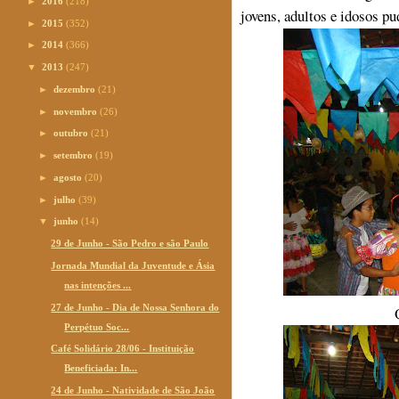
►
2016
(218)
jovens, adultos e idosos pud
►
2015
(352)
►
2014
(366)
▼
2013
(247)
►
dezembro
(21)
►
novembro
(26)
►
outubro
(21)
►
setembro
(19)
►
agosto
(20)
►
julho
(39)
▼
junho
(14)
29 de Junho - São Pedro e são Paulo
Jornada Mundial da Juventude e Ásia
nas intenções ...
27 de Junho - Dia de Nossa Senhora do
Perpétuo Soc...
Café Solidário 28/06 - Instituição
Beneficiada: In...
24 de Junho - Natividade de São João