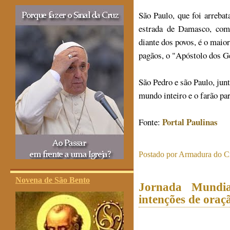
São Paulo, que foi arrebat
estrada de Damasco, com
diante dos povos, é o maio
pagãos, o "Apóstolo dos G
São Pedro e são Paulo, ju
mundo inteiro e o farão pa
Portal Paulinas
Fonte:
Postado por
Armadura do Cr
Novena de São Bento
Jornada Mundi
intenções de oraç