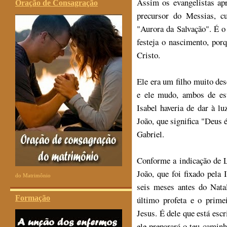
Assim os evangelistas ap
Oração de Consagração
precursor do Messias, 
"Aurora da Salvação". É o
festeja o nascimento, por
Cristo.
Ele era um filho muito dese
e ele mudo, ambos de est
Isabel haveria de dar à l
João, que significa "Deus 
Gabriel.
Conforme a indicação de L
João, que foi fixado pela
do Matrimônio
seis meses antes do Nata
Formação
último profeta e o prime
Jesus. É dele que está escr
ele preparará o teu caminh