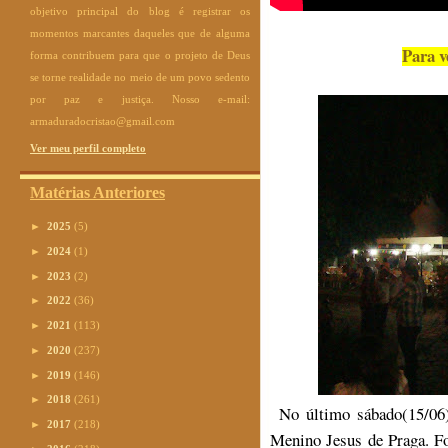
objetivo principal do blog é registrar os
momentos marcantes daqueles que de alguma
Para v
forma contribuem para que o projeto de Deus
se torne realidade no meio de um povo sedento
por paz e justiça. Nosso e-mail:
armaduradocristao@gmail.com
Ver meu perfil completo
Matérias Anteriores
►
2025
(5)
►
2024
(1)
►
2023
(2)
►
2022
(36)
►
2021
(113)
►
2020
(237)
►
2019
(146)
►
2018
(261)
No último sábado(15/06)
►
2017
(218)
Menino Jesus de Praga. Fo