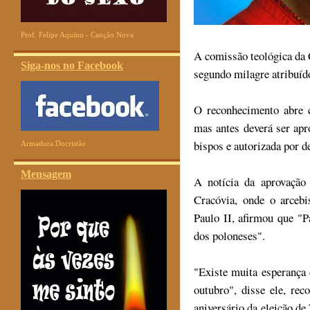
Prof. Felipe Aquino - Canção Nova
A comissão teológica da 
Siga-nos no Facebook
segundo milagre atribuído
O reconhecimento abre 
mas antes deverá ser ap
bispos e autorizada por d
Armadura Docristão
Mensagem
A notícia da aprovação
Cracóvia, onde o arcebi
Paulo II, afirmou que "P
dos poloneses".
"Existe muita esperança
outubro", disse ele, re
aniversário da eleição de