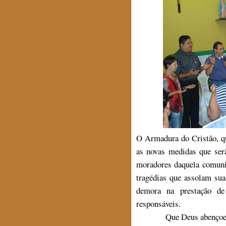
O Armadura do Cristão, qu
as novas medidas que serã
moradores daquela comunid
tragédias que assolam su
demora na prestação de 
responsáveis.
Que Deus abençoe 