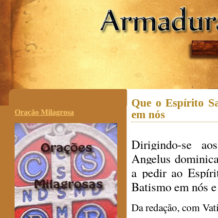
.
Que o Espírito S
Oração Milagrosa
em nós
Dirigindo-se ao
Angelus dominica
a pedir ao Espír
Batismo em nós e
Da redação, com Vat