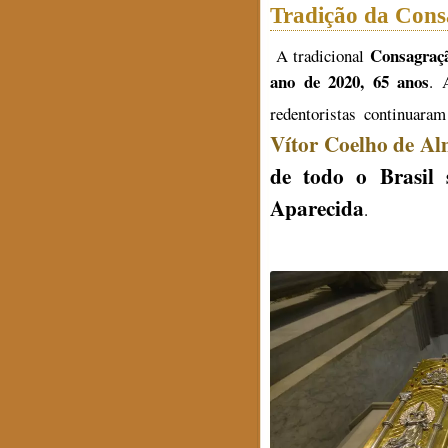
Tradição da Cons
Consagraçã
A tradicional
ano de 2020, 65 anos
. 
redentoristas continuaram
Vítor Coelho de Al
de todo o Brasil 
Aparecida
.