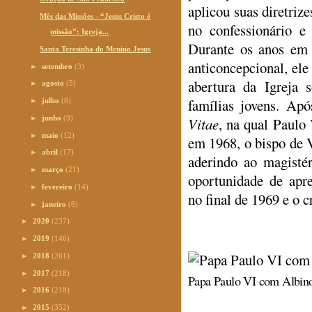
aplicou suas diretri
Mês das Missões - “Jesus Cristo é
no confessionário e
missão”: Igreja...
Durante os anos em q
Santa Teresinha do Menino Jesus
anticoncepcional, ele
►
setembro
(3)
abertura da Igreja 
►
agosto
(5)
famílias jovens. Ap
►
julho
(8)
►
junho
(9)
Vitae
, na qual Paulo 
►
maio
(12)
em 1968, o bispo de 
►
abril
(17)
aderindo ao magistér
►
março
(21)
oportunidade de apr
►
fevereiro
(14)
no final de 1969 e o 
►
janeiro
(8)
►
2020
(237)
►
2019
(146)
►
2018
(261)
►
2017
(218)
Papa Paulo VI com Albino
►
2016
(218)
►
2015
(352)