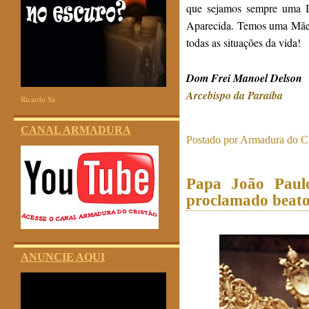
que sejamos sempre uma I
Aparecida. Temos uma Mãe 
todas as situações da vida!
Dom Frei Manoel Delson
Arcebispo da Paraíba
Ricardo Sá
CANAL ARMADURA
Postado por
Armadura do Cr
Papa João Paulo
proclamado beat
ANUNCIE AQUI