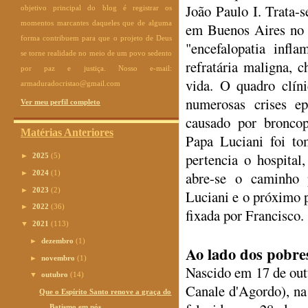
João Paulo I. Trata-
objetivo principal do blog é registrar os
momentos marcantes daqueles que de alguma
em Buenos Aires no d
forma contribuem para que o projeto de Deus
"encefalopatia infla
se torne realidade no meio de um povo sedento
refratária maligna, 
por paz e justiça. Nosso e-mail:
vida. O quadro clíni
armaduradocristao@gmail.com
numerosas crises ep
Ver meu perfil completo
causado por broncop
Matérias Anteriores
Papa Luciani foi to
pertencia o hospital
►
2025
(5)
►
2024
(1)
abre-se o caminho 
►
2023
(2)
Luciani e o próximo p
►
2022
(36)
fixada por Francisco.
▼
2021
(113)
►
dezembro
(1)
Ao lado dos pobre
►
novembro
(1)
Nascido em 17 de out
▼
outubro
(14)
Canale d'Agordo), na 
Que o Espírito Santo renove a graça do
Batismo em nós