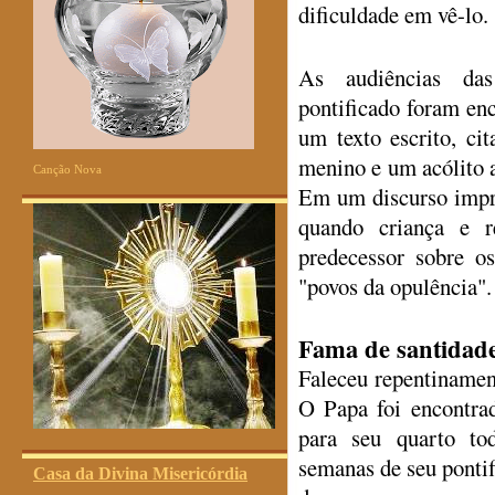
dificuldade em vê-lo.
As audiências das
pontificado foram enc
um texto escrito, c
menino e um acólito a
Canção Nova
Em um discurso impro
quando criança e r
predecessor sobre o
"povos da opulência".
Fama de santidad
Faleceu repentinamen
O Papa foi encontra
para seu quarto t
semanas de seu pontif
Casa da Divina Misericórdia