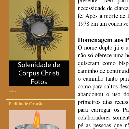
presente. Deu part
necessidade de clarez
fé. Após a morte de P
1978 em um conclave 
Homenagem aos Pa
O nome duplo já é u
não só oferece uma 
quiseram como bis
caminho de continuid
o caminho tanto para
como para saltos desc
Fotos
abandonou o uso d
primeiros dias recu
Pedido de Oração
para carregar os Pa
colaboradores somen
pé as pessoas que n