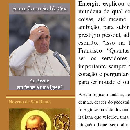
Emergir, explicou 
mundana da qual so
coisas, até mesmo 
ambição, para subi
prestígio pessoal, a
espírito. “Isso na
Francisco: “Quantas
ser os servidores
importante sempre v
coração e perguntar
para ser notado e lo
A esta lógica mundana, Je
demais, descer do pedestal 
Novena de São Bento
imergir-se na vida dos out
italiana que veiculou uma
ninguém fique sem alim