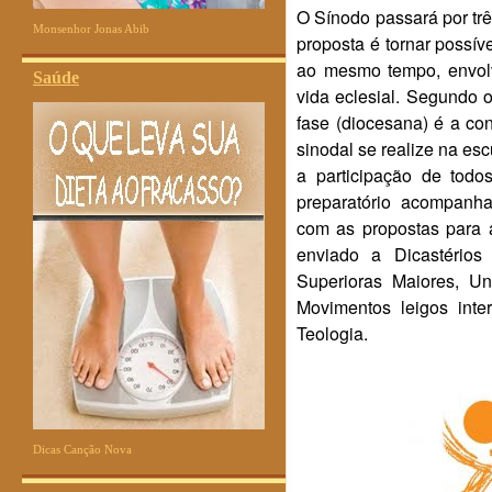
O Sínodo passará por trê
Monsenhor Jonas Abib
proposta é tornar possí
ao mesmo tempo, envolv
Saúde
vida eclesial. Segundo o
fase (diocesana) é a co
sinodal se realize na esc
a participação de todo
preparatório acompanh
com as propostas para a
enviado a Dicastérios
Superioras Maiores, U
Movimentos leigos inte
Teologia.
Dicas Canção Nova