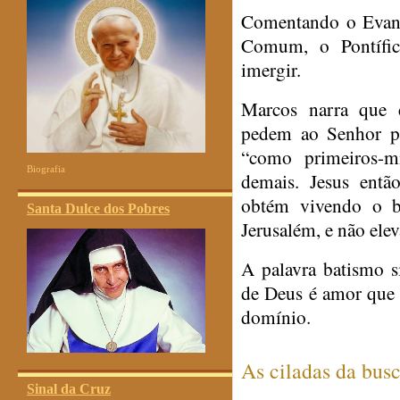
Comentando o Evan
Comum, o Pontífic
imergir.
Marcos narra que d
pedem ao Senhor pa
“como primeiros-mi
Biografia
demais. Jesus entã
obtém vivendo o b
Santa Dulce dos Pobres
Jerusalém, e não ele
A palavra batismo si
de Deus é amor que 
domínio.
As ciladas da busc
Sinal da Cruz