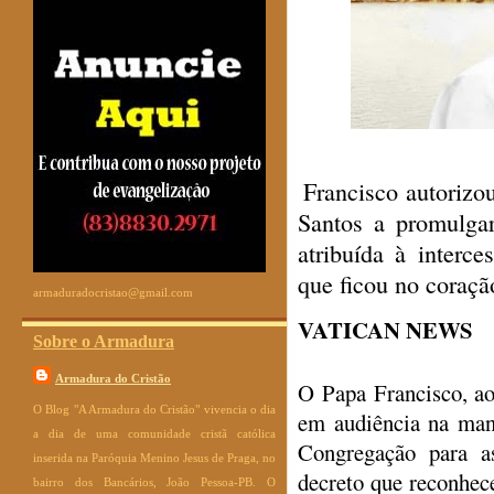
Francisco autorizo
Santos a promulgar
atribuída à interc
que ficou no coraçã
armaduradocristao@gmail.com
VATICAN NEWS
Sobre o Armadura
Armadura do Cristão
O Papa Francisco, a
O Blog "A Armadura do Cristão" vivencia o dia
em audiência na manh
a dia de uma comunidade cristã católica
Congregação para a
inserida na Paróquia Menino Jesus de Praga, no
decreto que reconhece
bairro dos Bancários, João Pessoa-PB. O