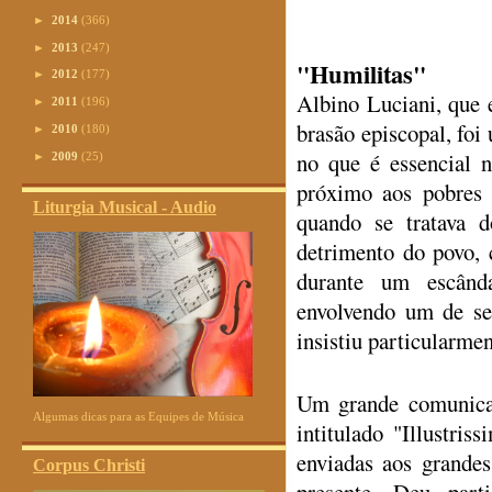
►
2014
(366)
►
2013
(247)
"Humilitas"
►
2012
(177)
Albino Luciani, que e
►
2011
(196)
brasão episcopal, foi
►
2010
(180)
no que é essencial n
►
2009
(25)
próximo aos pobres e
Liturgia Musical - Audio
quando se tratava 
detrimento do povo,
durante um escând
envolvendo um de se
insistiu particularme
Um grande comunicad
Algumas dicas para as Equipes de Música
intitulado "Illustris
enviadas aos grande
Corpus Christi