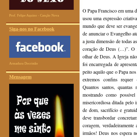
O Papa Francisco em uma d
Prof. Felipe Aquino - Canção Nova
usou uma expressão criativa 
mundo que deve ser evangel
Siga-nos no Facebook
de anunciar o Evangelho até
a justa dimensão de todas a
coração de Deus (…)”. O 
olhar de Deus. A Igreja não
foi encarregada de apresent
Armadura Docristão
peito aquilo que o Papa nos
Mensagem
extremos confins requer 
Quantos santos, quantas
mostrando como possível e
misericordiosa ditada pelo 
de dom, sacrifício e gratu
deve transbordar concret
coragem, verdadeiramente 
irmãos! Deus nos espera n