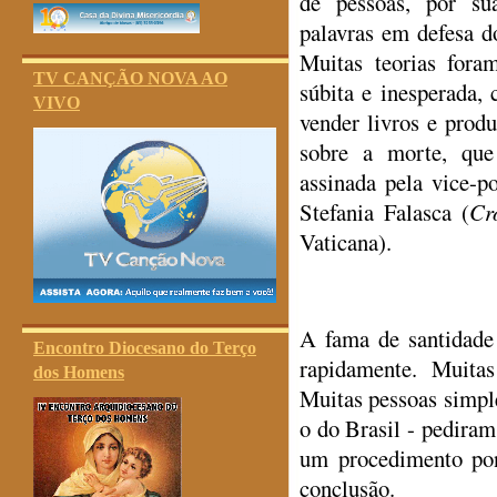
de pessoas, por su
palavras em defesa do
Muitas teorias fora
TV CANÇÃO NOVA AO
súbita e inesperada,
VIVO
vender livros e prod
sobre a morte, que 
assinada pela vice-po
Stefania Falasca (
Cr
Vaticana).
A fama de santidade
Encontro Diocesano do Terço
rapidamente. Muita
dos Homens
Muitas pessoas simpl
o do Brasil - pediram
um procedimento po
conclusão.