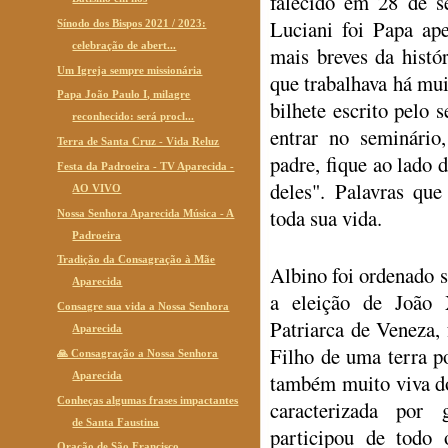
falecido em 28 de s
Luciani foi Papa ap
Sínodo dos Bispos 2021 / 2023:
celebração de abert...
mais breves da histór
Um Igreja sempre missionária
que trabalhava há mu
Papa João Paulo I, milagre
bilhete escrito pelo 
reconhecido: será procl...
entrar no seminário
Terra de Santa Cruz - Vida Reluz
padre, fique ao lado 
Festa da Padroeira - TV Aparecida -
deles". Palavras que
AO VIVO
toda sua vida.
Nossa Senhora Aparecida Música - A
Padroeira
Tradição da Consagração à Mãe
Albino foi ordenado 
Aparecida
a eleição de João
Consagre sua vida a Nossa Senhora
Patriarca de Veneza,
Aparecida
Filho de uma terra p
🙏 Consagração a Nossa Senhora
Aparecida
também muito viva do 
Conheças algumas frases impactantes
caracterizada por 
de Santa Faustina
participou de todo
Oração de São Francisco