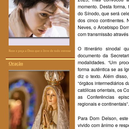
momento. Desta forma, 
do Sínodo, que será cel
dos cinco continentes.
Neves, o Arcebispo Dom
com transmissão atravé
O itinerário sinodal
Reze e peça a Deus que o livre de todo estresse
documento da Secretar
modalidades. “Um proce
Oração
forma autêntica se as Ig
diz o texto. Além disso
“órgãos intermediários d
católicas orientais, os C
as Conferências epis
regionais e continentais”.
Para Dom Delson, este 
vivido com ânimo e respo