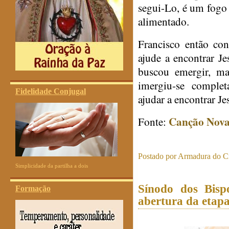
segui-Lo, é um fogo 
alimentado.
Francisco então co
ajude a encontrar J
buscou emergir, ma
imergiu-se comple
Fidelidade Conjugal
ajudar a encontrar Je
Canção Nov
Fonte:
Postado por
Armadura do Cr
Simplicidade da partilha a dois
Sínodo dos Bisp
Formação
abertura da etap