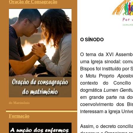
Oração de Consagração
O SÍNODO
O tema da XVI Assemble
uma Igreja sinodal: com
Bispos foi instituído po
o Motu Proprio
Apostol
contexto do Concíli
dogmática
Lumen Genti
em grande parte na dou
coenvolvimento dos B
do Matrimônio
interessam a Igreja Unive
Formação
Assim, o decreto concili