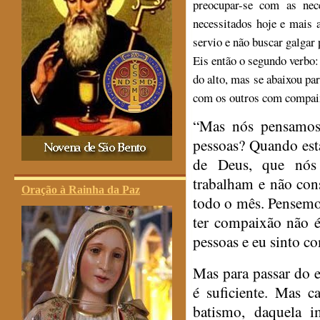
preocupar-se com as nec
necessitados hoje e mais 
servio e não buscar galgar 
Eis então o segundo verbo: 
do alto, mas se abaixou p
com os outros com compai
“Mas nós pensamos
pessoas? Quando est
de Deus, que nós
trabalham e não con
Oração à Rainha da Paz
todo o mês. Pensemo
ter compaixão não 
pessoas e eu sinto c
Mas para passar do 
é suficiente. Mas 
batismo, daquela 