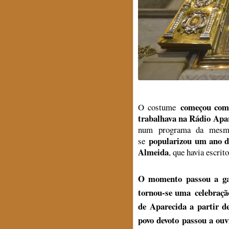
começou com 
O costume
trabalhava na Rádio Apa
num programa da mesm
popularizou um ano d
se
Almeida
, que havia escrit
O momento passou a gan
tornou-se uma
celebraçã
de Aparecida a partir d
povo devoto passou a ouv