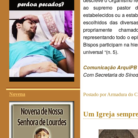
descreve o Organismo re
ao supremo pastor d
estabelecidos ou a esta
escolhidos das diversa
propriamente chama
representando todo o epi
Bispos participam na hi
universal “(n. 5).
Comunicação ArquiPB
Com Secretaria do Síno
Novena
Postado por
Armadura do Cr
Um Igreja sempre