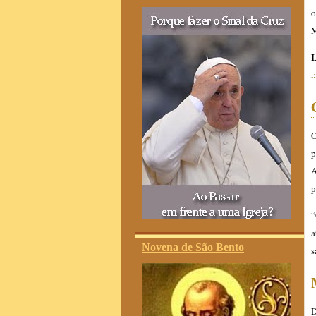
o
M
L
.
O
p
A
p
“
a
Novena de São Bento
s
D