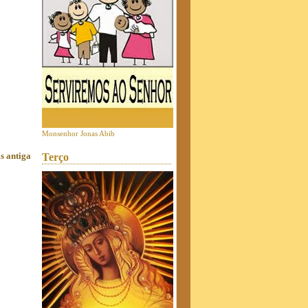
Monsenhor Jonas Abib
s antiga
Terço