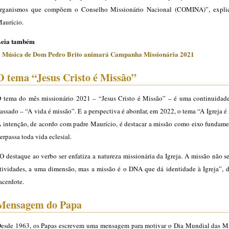
rganismos que compõem o Conselho Missionário Nacional (COMINA)”, expli
aurício.
eia também
: Música de Dom Pedro Brito animará Campanha Missionária 2021
O tema “Jesus Cristo é Missão”
 tema do mês missionário 2021 – “Jesus Cristo é Missão” – é uma continuidad
assado – “A vida é missão”. E a perspectiva é abordar, em 2022, o tema “A Igreja é
 intenção, de acordo com padre Maurício, é destacar a missão como eixo fundame
erpassa toda vida eclesial.
O destaque ao verbo ser enfatiza a natureza missionária da Igreja. A missão não s
tividades, a uma dimensão, mas a missão é o DNA que dá identidade à Igreja”, d
acerdote.
Mensagem do Papa
esde 1963, os Papas escrevem uma mensagem para motivar o Dia Mundial das Mi