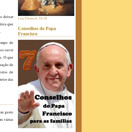
s deixar
Leia Efésios 6, 10-20
ática que
Conselhos do Papa
.
Francisco
tempo de
mos ouvir
a. O que
uação de
estos de
retor das
um gesto
em várias