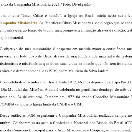
artaz da Campanha Missionária 2021 / Foto: Divulgação
om o tema “Jesus Cristo é missão”, a Igreja no Brasil inicia nesta sexta-feir
ampanha Missionária
. As Pontifícias Obras Missionárias são o órgão que se enc
ampanha que, ao longo de todo o mês, promove a animação através da oração, te
 ajuda material.
O objetivo do mês missionário é despertar em medida maior a consciência mis
niversal em todo povo de Deus, através da oração, da ajuda material e do teste
issionários e missionárias que doam suas vidas na missão que não tem fronteira
xplica é o diretor nacional das POM, padre Maurício da Silva Jardim.
 mês celebrativo acontece no Brasil desde 1972, 46 anos depois que o Papa Pio XI 
 Dia Mundial das Missões. A data é celebrada no penúltimo domingo do mês de
neste ano, 24 de outubro). Também em 1972 foi criado Conselho Missionário 
COMINA), o projeto Igreja Irmãs da CNBB e o CIMI.
Desde então, as POM organizam a Campanha Missionária, realizada sempre n
utubro. Colaboram nesta ação a Conferência Nacional dos Bispos do Brasil (CN
eio da Comissão Episcopal para a Ação Missionária e Cooperação Intereclesial, 