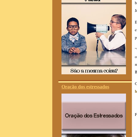
b
J
E
e
p
“
o
m
B
Oração dos estressados
h
F