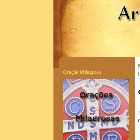
.
Oração Milagrosa
J
D