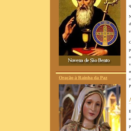
q
N
d
e
O
p
o
v
r
Oração à Rainha da Paz
c
E
c
p