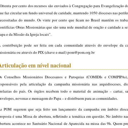
Oitenta por cento dos recursos são enviados à Congregação para Evangelização d
ue faz circular um fundo universal de caridade, mantendo 1050 dioceses nas perife
ecessitadas do mundo. Os vinte por cento que ficam no Brasil mantêm os traba
ontifícias Obras Missionárias que são uma rede mundial de oração e caridade a s
apa e da Missão da Igreja locais”.
 contribuição pode ser feita em cada comunidade através do envelope da 
issionária ou através do PIX (chave e-mail) pom@pom.org.br
Articulação em nível nacional
s Conselhos Missionários Diocesanos e Paroquias (COMIDIs e COMPIPAs),
esponsáveis pela articulação da campanha missionária nas arquidioceses, di
relazias do país. Os órgãos recebem todo o material de animação – cartaz, sa
nvelopes, novenas e mensagem do Papa – e distribuem para as comunidades.
s POM sugerem que seja feito um lançamento da campanha em âmbito dioc
roposta é uma Missa de abertura, refletindo a temática em questão. No âmbito na
bertura acontece no Santuário Nacional de Aparecida na missa das 9h. Quem pre