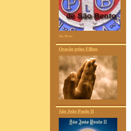
São Bento
Oração pelos Filhos
São João Paulo II