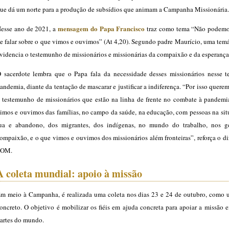
ue dá um norte para a produção de subsídios que animam a Campanha Missionária.
mensagem do Papa Francisco
esse ano de 2021, a
traz como tema “Não podemo
e falar sobre o que vimos e ouvimos” (At 4,20). Segundo padre Maurício, uma tem
videncia o testemunho de missionários e missionárias da compaixão e da esperança
 sacerdote lembra que o Papa fala da necessidade desses missionários nesse 
andemia, diante da tentação de mascarar e justificar a indiferença. “Por isso quere
 testemunho de missionários que estão na linha de frente no combate à pandemi
imos e ouvimos das famílias, no campo da saúde, na educação, com pessoas na sit
ua e abandono, dos migrantes, dos indígenas, no mundo do trabalho, nos g
ompaixão, e o que vimos e ouvimos dos missionários além fronteiras”, reforça o di
POM.
A coleta mundial: apoio à missão
m meio à Campanha, é realizada uma coleta nos dias 23 e 24 de outubro, como 
oncreto. O objetivo é mobilizar os fiéis em ajuda concreta para apoiar a missão 
artes do mundo.