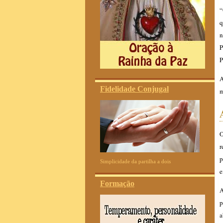
“
q
n
P
P
A
Fidelidade Conjugal
m
O
r
p
Simplicidade da partilha a dois
e
Formação
A
p
a