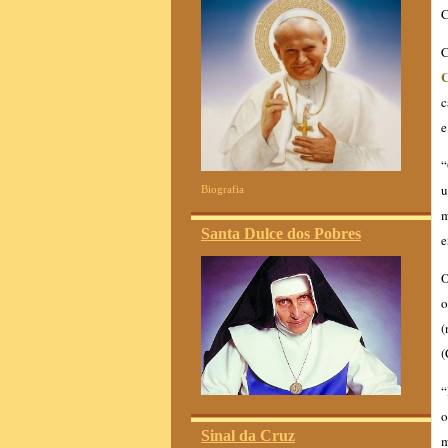
C
C
C
c
e
“
u
Biografia
m
Santa Dulce dos Pobres
e
O
o
(
(
“
o
Sinal da Cruz
m