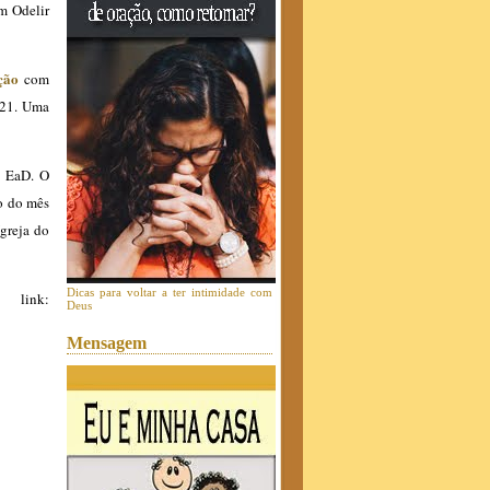
m Odelir
ção
com
021. Uma
a EaD. O
ão do mês
greja do
Dicas para voltar a ter intimidade com
link:
Deus
Mensagem