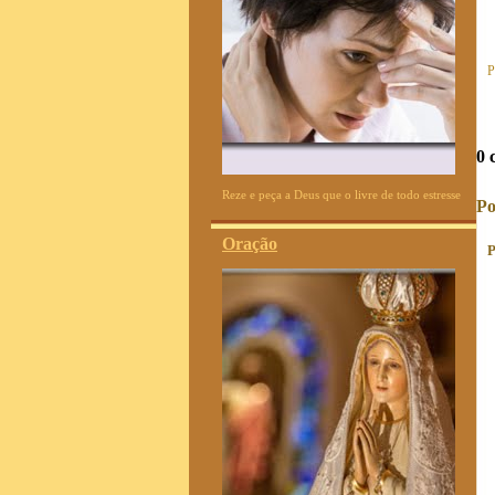
P
0 
Reze e peça a Deus que o livre de todo estresse
Po
Oração
P