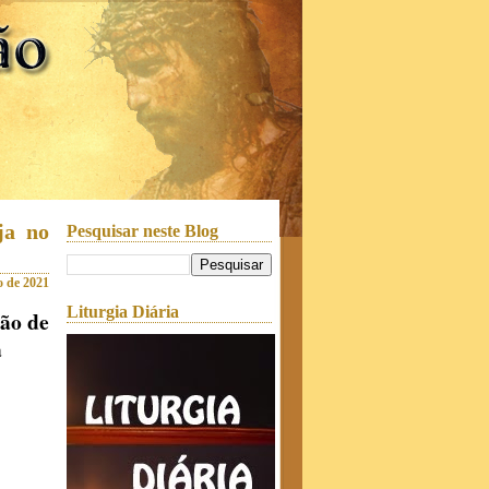
ja no
Pesquisar neste Blog
o de 2021
Liturgia Diária
ção de
a