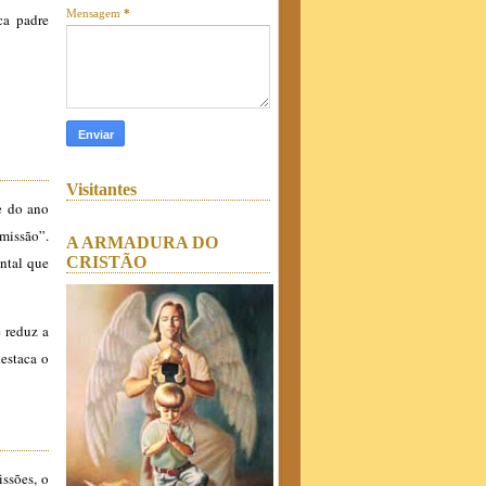
Mensagem
*
ca padre
Visitantes
e do ano
 missão”.
A ARMADURA DO
CRISTÃO
ntal que
e reduz a
estaca o
ssões, o