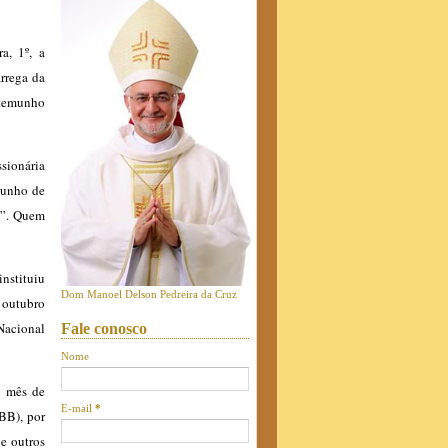
a, 1º, a
arrega da
stemunho
sionária
munho de
s”. Quem
instituiu
Dom Manoel Delson Pedreira da Cruz
 outubro
Nacional
Fale conosco
Nome
o mês de
E-mail
*
BB), por
e outros