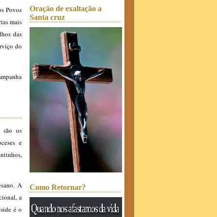
Oração de exaltação a
os Povos
Santa cruz
rias mais
lhos das
erviço do
campanha
 são os
oceses e
ntinhos,
esano. A
Como Retornar?
cional, a
side é o