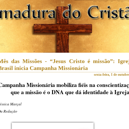
Mês das Missões - “Jesus Cristo é missão”: Igre
Brasil inicia Campanha Missionária
sexta-feira, 1 de outubr
Campanha Missionária mobiliza fiéis na conscientiza
que a missão é o DNA que dá identidade à Igrej
éssica Marçal
a Redação