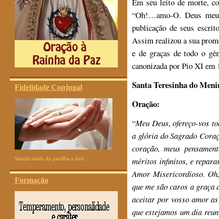
Em seu leito de morte, co
“Oh!…amo-O. Deus meu,…
publicação de seus escri
Assim realizou a sua prom
e de graças de todo o gên
canonizada por Pio XI em 
Santa Teresinha do Menin
Fidelidade Conjugal
Oração:
“
Meu Deus, ofereço-vos tod
a glória do Sagrado Coraç
coração, meus pensament
Simplicidade da partilha a dois
méritos infinitos, e repar
Amor Misericordioso. Oh
Formação
que me são caros a graça 
aceitar por vosso amor as
que estejamos um dia reun