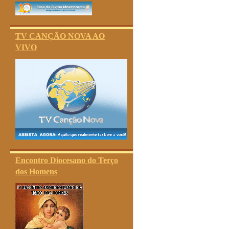
TV CANÇÃO NOVA AO
VIVO
Encontro Diocesano do Terço
dos Homens