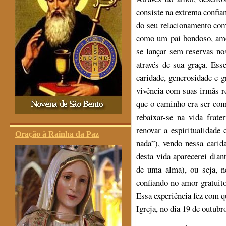
consiste na extrema confia
do seu relacionamento com 
como um pai bondoso, amor
se lançar sem reservas n
através de sua graça. Ess
caridade, generosidade e 
vivência com suas irmãs r
que o caminho era ser com
rebaixar-se na vida frat
renovar a espiritualidade
Oração à Rainha da Paz
nada”), vendo nessa carid
desta vida aparecerei dia
de uma alma), ou seja, n
confiando no amor gratuito
Essa experiência fez com q
Igreja, no dia 19 de outubr