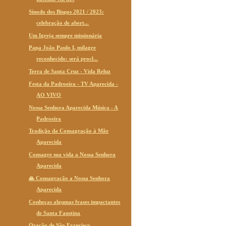
Sínodo dos Bispos 2021 / 2023:
celebração de abert...
Um Igreja sempre missionária
Papa João Paulo I, milagre
reconhecido: será procl...
Terra de Santa Cruz - Vida Reluz
Festa da Padroeira - TV Aparecida -
AO VIVO
Nossa Senhora Aparecida Música - A
Padroeira
Tradição da Consagração à Mãe
Aparecida
Consagre sua vida a Nossa Senhora
Aparecida
🙏 Consagração a Nossa Senhora
Aparecida
Conheças algumas frases impactantes
de Santa Faustina
Oração de São Francisco