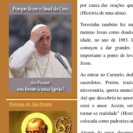
por causa das orações qu
(História de uma alma).
Teresinha também fez um
menino Jesus como doador
idade, no ano de 1883. D
começou a dar grandes p
importante a ponto de le
Jesus.
Ao entrar no Carmelo, ded
sacerdotes. Porém, tra
missionária, queria anunc
Até que descobriu no amor
Novena de São Bento
serei o amor. Assim, ser
tornar-se realidade” (His
colocada como padroeira un
Através do amor, desenvol