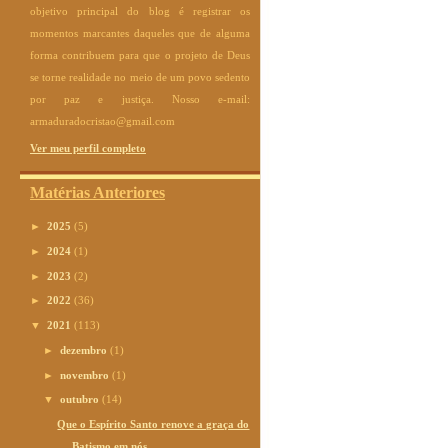
objetivo principal do blog é registrar os
momentos marcantes daqueles que de alguma
forma contribuem para que o projeto de Deus
se torne realidade no meio de um povo sedento
por paz e justiça. Nosso e-mail:
armaduradocristao@gmail.com
Ver meu perfil completo
Matérias Anteriores
►
2025
(5)
►
2024
(1)
►
2023
(2)
►
2022
(36)
▼
2021
(113)
►
dezembro
(1)
►
novembro
(1)
▼
outubro
(14)
Que o Espírito Santo renove a graça do
Batismo em nós