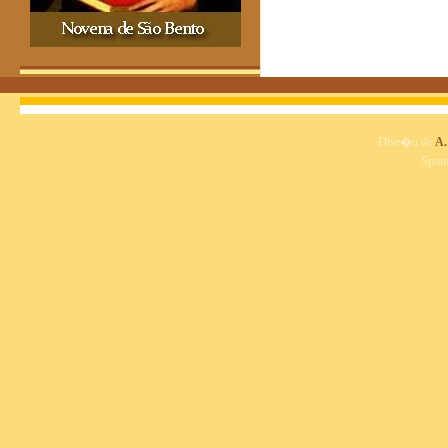
Dise�o de
A.
Spon