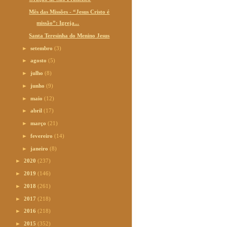
Mês das Missões - “Jesus Cristo é
missão”: Igreja...
Santa Teresinha do Menino Jesus
►
setembro
(3)
►
agosto
(5)
►
julho
(8)
►
junho
(9)
►
maio
(12)
►
abril
(17)
►
março
(21)
►
fevereiro
(14)
►
janeiro
(8)
►
2020
(237)
►
2019
(146)
►
2018
(261)
►
2017
(218)
►
2016
(218)
►
2015
(352)