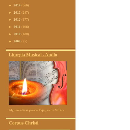
►
2014
(366)
►
2013
(247)
►
2012
(177)
►
2011
(196)
►
2010
(180)
►
2009
(25)
Liturgia Musical - Audio
Algumas dicas para as Equipes de Música
Corpus Christi