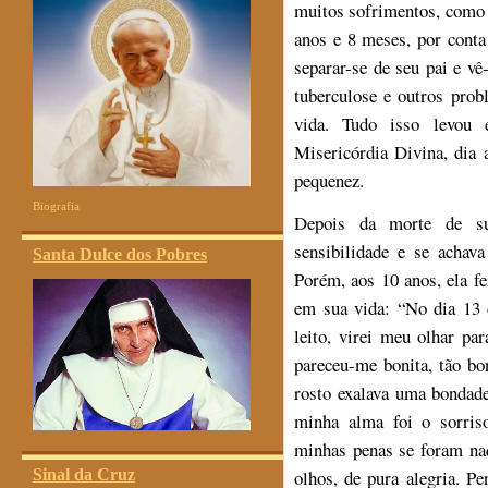
muitos sofrimentos, como 
anos e 8 meses, por conta
separar-se de seu pai e vê
tuberculose e outros pro
vida. Tudo isso levou 
Misericórdia Divina, dia 
pequenez.
Biografia
Depois da morte de su
sensibilidade e se achava
Santa Dulce dos Pobres
Porém, aos 10 anos, ela f
em sua vida: “No dia 13 
leito, virei meu olhar p
pareceu-me bonita, tão bo
rosto exalava uma bondade
minha alma foi o sorris
minhas penas se foram na
Sinal da Cruz
olhos, de pura alegria. P