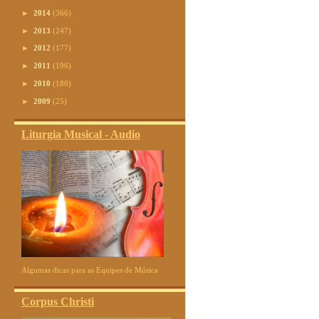
►
2014
(366)
►
2013
(247)
►
2012
(177)
►
2011
(196)
►
2010
(180)
►
2009
(25)
Liturgia Musical - Audio
Algumas dicas para as Equipes de Música
Corpus Christi