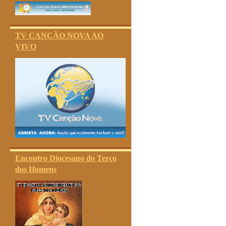
TV CANÇÃO NOVA AO
VIVO
Encontro Diocesano do Terço
dos Homens