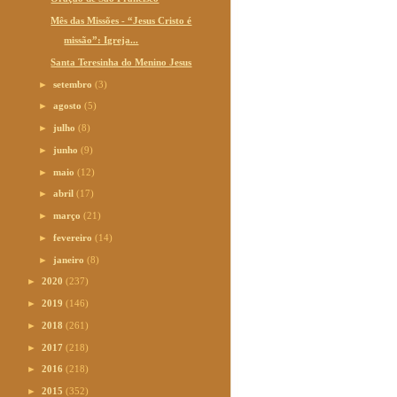
Mês das Missões - “Jesus Cristo é
missão”: Igreja...
Santa Teresinha do Menino Jesus
►
setembro
(3)
►
agosto
(5)
►
julho
(8)
►
junho
(9)
►
maio
(12)
►
abril
(17)
►
março
(21)
►
fevereiro
(14)
►
janeiro
(8)
►
2020
(237)
►
2019
(146)
►
2018
(261)
►
2017
(218)
►
2016
(218)
►
2015
(352)