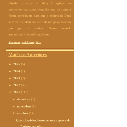
objetivo principal do blog é registrar os
momentos marcantes daqueles que de alguma
forma contribuem para que o projeto de Deus
se torne realidade no meio de um povo sedento
por paz e justiça. Nosso e-mail:
armaduradocristao@gmail.com
Ver meu perfil completo
Matérias Anteriores
►
2025
(5)
►
2024
(1)
►
2023
(2)
►
2022
(36)
▼
2021
(113)
►
dezembro
(1)
►
novembro
(1)
▼
outubro
(14)
Que o Espírito Santo renove a graça do
Batismo em nós