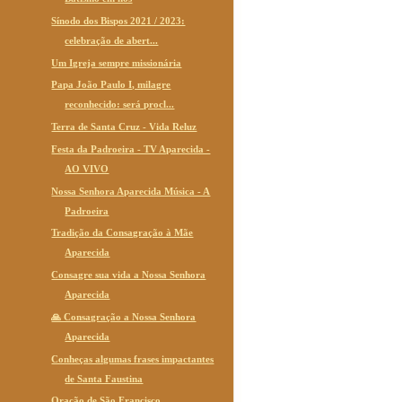
Sínodo dos Bispos 2021 / 2023:
celebração de abert...
Um Igreja sempre missionária
Papa João Paulo I, milagre
reconhecido: será procl...
Terra de Santa Cruz - Vida Reluz
Festa da Padroeira - TV Aparecida -
AO VIVO
Nossa Senhora Aparecida Música - A
Padroeira
Tradição da Consagração à Mãe
Aparecida
Consagre sua vida a Nossa Senhora
Aparecida
🙏 Consagração a Nossa Senhora
Aparecida
Conheças algumas frases impactantes
de Santa Faustina
Oração de São Francisco