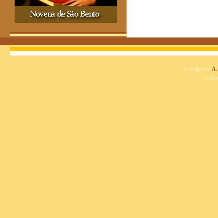
Dise�o de
A.
Spon