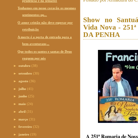
prudência e da sensatez
Tenhamos em nosso coração os mesmos
sentimentos qu...
Show no Santuá
O amor cristão não deve esperar por
Vida Nova - 2
retribuição
DA PENHA
A morte é a porta de entrada para a
bem-aventuranç...
Que todos os santos e santas de Deus
roguem por nós
►
outubro
(38)
►
setembro
(30)
►
agosto
(36)
►
julho
(41)
►
junho
(25)
►
maio
(24)
►
abril
(31)
►
março
(31)
►
fevereiro
(32)
A 251ª Romaria de Noss
►
janeiro
(19)