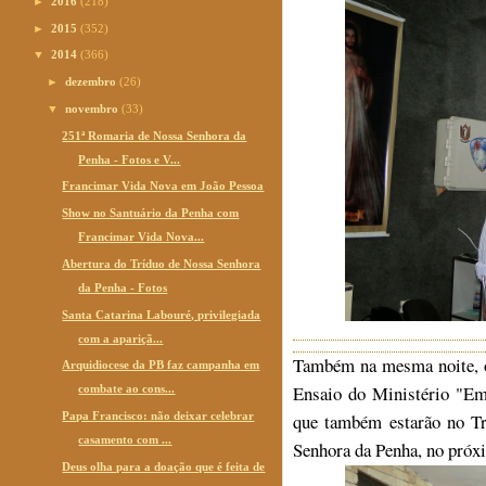
►
2016
(218)
►
2015
(352)
▼
2014
(366)
►
dezembro
(26)
▼
novembro
(33)
251ª Romaria de Nossa Senhora da
Penha - Fotos e V...
Francimar Vida Nova em João Pessoa
Show no Santuário da Penha com
Francimar Vida Nova...
Abertura do Tríduo de Nossa Senhora
da Penha - Fotos
Santa Catarina Labouré, privilegiada
com a apariçã...
Também na mesma noite, o
Arquidiocese da PB faz campanha em
Ensaio do Ministério "E
combate ao cons...
Papa Francisco: não deixar celebrar
que também estarão no T
casamento com ...
Senhora da Penha, no próx
Deus olha para a doação que é feita de