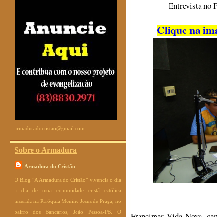
Entrevista no 
Clique na ima
armaduradocristao@gmail.com
Sobre o Armadura
Armadura do Cristão
O Blog "A Armadura do Cristão" vivencia o dia
a dia de uma comunidade cristã católica
inserida na Paróquia Menino Jesus de Praga, no
bairro dos Bancários, João Pessoa-PB. O
Francimar Vida Nova, can