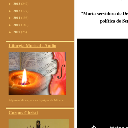
►
2013
(247)
►
2012
(177)
"Maria servidora de De
►
2011
(196)
política do Se
►
2010
(180)
►
2009
(25)
Liturgia Musical - Audio
Algumas dicas para as Equipes de Música
Corpus Christi