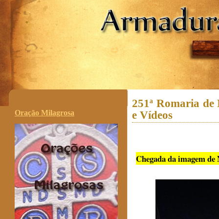
.
251ª Romaria de 
Oração Milagrosa
e Vídeos
Chegada da imagem de N