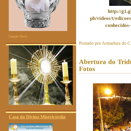
http://g1.
pb/videos/t/edicoe
conhecidos
Canção Nova
Postado por
Armadura do Cr
Abertura do Tríd
Fotos
Casa da Divina Misericórdia