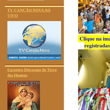
TV CANÇÃO NOVA AO
VIVO
Clique na ima
registrada
Encontro Diocesano do Terço
dos Homens