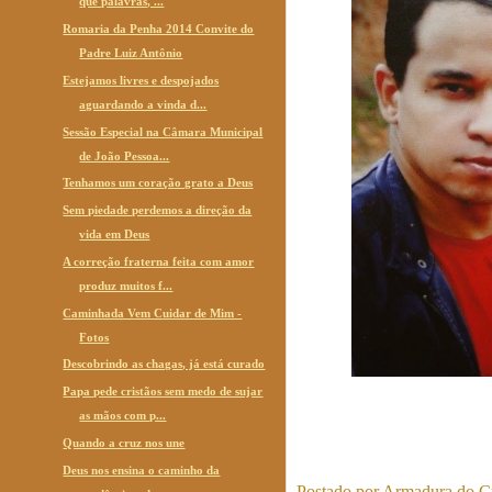
que palavras, ...
Romaria da Penha 2014 Convite do
Padre Luiz Antônio
Estejamos livres e despojados
aguardando a vinda d...
Sessão Especial na Câmara Municipal
de João Pessoa...
Tenhamos um coração grato a Deus
Sem piedade perdemos a direção da
vida em Deus
A correção fraterna feita com amor
produz muitos f...
Caminhada Vem Cuidar de Mim -
Fotos
Descobrindo as chagas, já está curado
Papa pede cristãos sem medo de sujar
as mãos com p...
Quando a cruz nos une
Deus nos ensina o caminho da
Postado por
Armadura do Cr