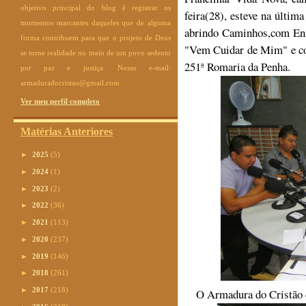
objetivo principal do blog é registrar os
feira(28), esteve na últi
momentos marcantes daqueles que de alguma
abrindo Caminhos,com Eni
forma contribuem para que o projeto de Deus
"Vem Cuidar de Mim" e con
se torne realidade no meio de um povo sedento
251ª Romaria da Penha.
por paz e justiça. Nosso e-mail:
armaduradocristao@gmail.com
Ver meu perfil completo
Matérias Anteriores
►
2025
(5)
►
2024
(1)
►
2023
(2)
►
2022
(36)
►
2021
(113)
►
2020
(237)
►
2019
(146)
►
2018
(261)
►
2017
(218)
O Armadura do Cristão e