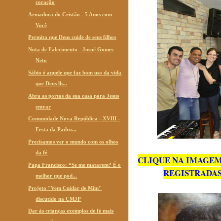
coração
Armadura do Cristão - 5 Anos com
Você
Permita que Deus cuide de seus filhos
Nota de Falecimento - Josué Gomes
Neto
Sábio é aquele que faz bom uso da vida
que Deus lh...
Abra as portas da sua casa para Jesus
entrar
Comunidade Nova República - XVIII -
Festa da Padro...
Precisamos ver o mundo com os olhos
da fé
CLIQUE NA IMAGEM
Papa Francisco: “Se me matarem? É o
REGISTRADAS
melhor que pod...
Projeto "Vem Cuidar de Mim"
discutido na CMJP
Dar às crianças exemplos de fé mais