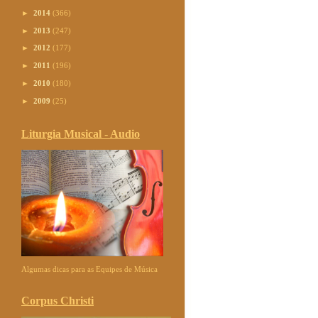
►
2014
(366)
►
2013
(247)
►
2012
(177)
►
2011
(196)
►
2010
(180)
►
2009
(25)
Liturgia Musical - Audio
Algumas dicas para as Equipes de Música
Corpus Christi