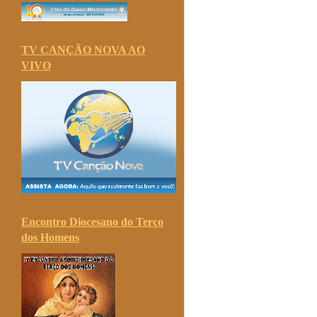
TV CANÇÃO NOVA AO
VIVO
Encontro Diocesano do Terço
dos Homens