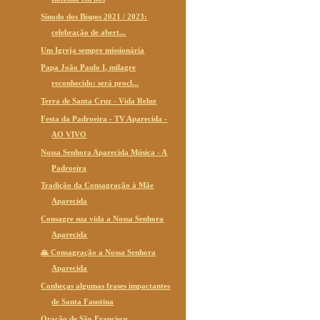
Sínodo dos Bispos 2021 / 2023:
celebração de abert...
Um Igreja sempre missionária
Papa João Paulo I, milagre
reconhecido: será procl...
Terra de Santa Cruz - Vida Reluz
Festa da Padroeira - TV Aparecida -
AO VIVO
Nossa Senhora Aparecida Música - A
Padroeira
Tradição da Consagração à Mãe
Aparecida
Consagre sua vida a Nossa Senhora
Aparecida
🙏 Consagração a Nossa Senhora
Aparecida
Conheças algumas frases impactantes
de Santa Faustina
Oração de São Francisco