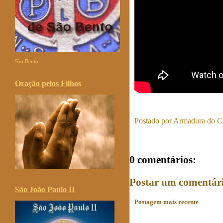
São Bento
Oração pelos Filhos
Postado por
Armadura do Cr
0 comentários:
Postar um comentár
São João Paulo II
Postagem mais recente