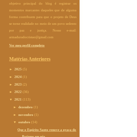
objetivo principal do blog é registrar os
momentos marcantes daqueles que de alguma
forma contribuem para que o projeto de Deus
se torne realidade no meio de um povo sedento
por paz e justiça. Nosso e-mail:
armaduradocristao@gmail.com
Ver meu perfil completo
Matérias Anteriores
►
2025
(5)
►
2024
(1)
►
2023
(2)
►
2022
(36)
▼
2021
(113)
►
dezembro
(1)
►
novembro
(1)
▼
outubro
(14)
Que o Espírito Santo renove a graça do
Batismo em nós