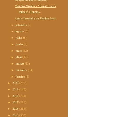
Mês das Missões - “Jesus Cristo é
missão”: Igreja...
Santa Teresinha do Menino Jesus
►
setembro
(3)
►
agosto
(5)
►
julho
(8)
►
junho
(9)
►
maio
(12)
►
abril
(17)
►
março
(21)
►
fevereiro
(14)
►
janeiro
(8)
►
2020
(237)
►
2019
(146)
►
2018
(261)
►
2017
(218)
►
2016
(218)
►
2015
(352)