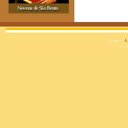
Dise�o de
A.
Spon