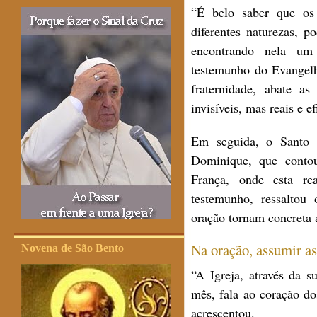
“É belo saber que os 
diferentes naturezas, p
encontrando nela um
testemunho do Evangelh
fraternidade, abate as
invisíveis, mas reais e e
Em seguida, o Santo P
Dominique, que conto
França, onde esta re
testemunho, ressaltou
oração tornam concreta 
Na oração, assumir as
Novena de São Bento
“A Igreja, através da s
mês, fala ao coração d
acrescentou.