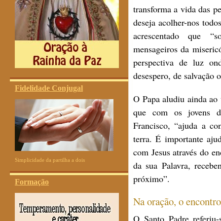
transforma a vida das p
deseja acolher-nos todos
acrescentado que “
mensageiros da miseric
perspectiva de luz on
desespero, de salvação 
Fidelidade Conjugal
O Papa aludiu ainda ao 
que com os jovens do
Francisco, “ajuda a co
terra. É importante aju
com Jesus através do en
Simplicidade da partilha a dois
da sua Palavra, recebe
próximo”.
Formação
Na oração, o encontro
O Santo Padre referiu