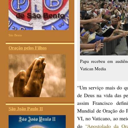
São Bento
Oração pelos Filhos
Papa recebeu em audiên
Vatican Media
“Um serviço mais do qu
de Deus na vida das pe
assim Francisco defi
São João Paulo II
Mundial de Oração do P
VI, no Vaticano, ao meio
do
“Apostolado da Or