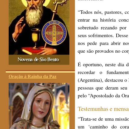
“Todos nós, pastores, c
entrar na história con
sobretudo rezando por 
seus sofrimentos. Dess
nos pede para abrir no
que são provados no corp
É oportuno, neste dia 
recordar o fundamen
Oração à Rainha da Paz
(Argentina), destacou o
pessoas que deram seu 
pelo “Apostolado da Or
Testemunhas e mensag
“Trata-se de uma missã
um ‘caminho do coraç