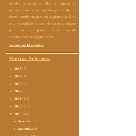
objetivo principal do blog é registrar os
momentos marcantes daqueles que de alguma
forma contribuem para que o projeto de Deus
se torne realidade no meio de um povo sedento
por paz e justiça. Nosso e-mail:
armaduradocristao@gmail.com
Ver meu perfil completo
Matérias Anteriores
►
2025
(5)
►
2024
(1)
►
2023
(2)
►
2022
(36)
►
2021
(113)
►
2020
(237)
▼
2019
(146)
►
dezembro
(7)
►
novembro
(9)