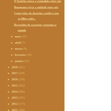
O Espírito opera a comunhão entre nós
Busquemos viver a unidade entre nós
Como falar da doutrina católica com
os filhos adol...
Revestidos de coragem, vencemos o
mundo
►
maio
(13)
►
abril
(7)
►
março
(9)
►
fevereiro
(19)
►
janeiro
(11)
►
2018
(261)
►
2017
(218)
►
2016
(218)
►
2015
(352)
►
2014
(366)
►
2013
(247)
►
2012
(177)
►
2011
(196)