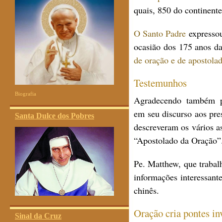
quais, 850 do continent
O Santo Padre
expressou
ocasião dos 175 anos d
de oração e de apostola
Testemunhos
Biografia
Agradecendo também pe
em seu discurso aos pres
Santa Dulce dos Pobres
descreveram os vários a
“Apostolado da Oração”
Pe. Matthew, que trabal
informações interessant
chinês.
Oração cria pontes inv
Sinal da Cruz