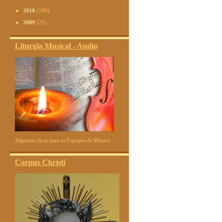
►
2010
(180)
►
2009
(25)
Liturgia Musical - Audio
Algumas dicas para as Equipes de Música
Corpus Christi