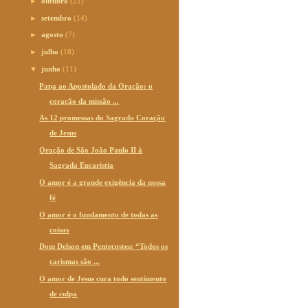
►
outubro
(21)
►
setembro
(14)
►
agosto
(7)
►
julho
(18)
▼
junho
(11)
Papa ao Apostolado da Oração: o
coração da missão ...
As 12 promessas do Sagrado Coração
de Jesus
Oração de São João Paulo II à
Sagrada Eucaristia
O amor é a grande exigência da nossa
fé
O amor é o fundamento de todas as
coisas
Dom Delson em Pentecostes: “Todos os
carismas são ...
O amor de Jesus cura todo sentimento
de culpa