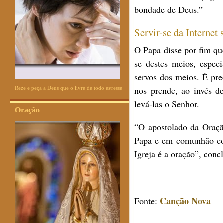
bondade de Deus.”
Servir-se da Internet 
O Papa disse por fim que
se destes meios, especi
servos dos meios. É pre
nos prende, ao invés de
Reze e peça a Deus que o livre de todo estresse
levá-las o Senhor.
Oração
“O apostolado da Oraçã
Papa e em comunhão com
Igreja é a oração”, conc
Canção Nova
Fonte: