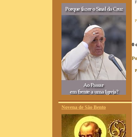
F
P
0 
Po
P
Novena de São Bento