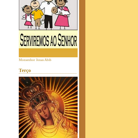
Monsenhor Jonas Abib
Terço