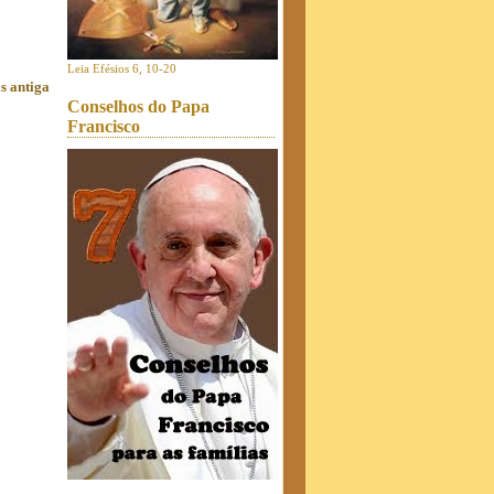
Leia Efésios 6, 10-20
s antiga
Conselhos do Papa
Francisco