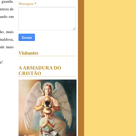
 guarda.
Mensagem
*
pureza de
rando em
ção, mais
maldosa,
ade mais
Visitantes
a!
A ARMADURA DO
CRISTÃO