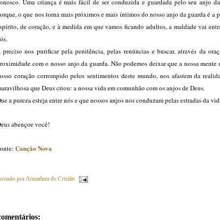
onosco. Uma criança é mais fácil de ser conduzida e guardada pelo seu anjo da
orque, o que nos torna mais próximos e mais íntimos do nosso anjo da guarda é a 
spírito, de coração, e à medida em que vamos ficando adultos, a maldade vai ent
ós.
 preciso nos purificar pela penitência, pelas renúncias e buscar, através da ora
roximidade com o nosso anjo da guarda. Não podemos deixar que a nossa mente 
osso coração corrompido pelos sentimentos deste mundo, nos afastem da realid
aravilhosa que Deus criou: a nossa vida em comunhão com os anjos de Deus.
ue a pureza esteja entre nós e que nossos anjos nos conduzam pelas estradas da vid
eus abençoe você!
Canção Nova
onte:
ostado por
Armadura do Cristão
comentários: