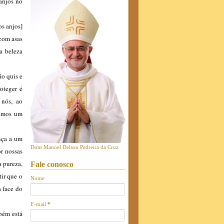
anjos no
os anjos]
 com asas
a beleza
ão quis e
oteger é
 nós, ao
bemos um
nça a um
Dom Manoel Delson Pedreira da Cruz
or nossas
a pureza,
Fale conosco
ir que o
Nome
a face do
E-mail
*
bém está