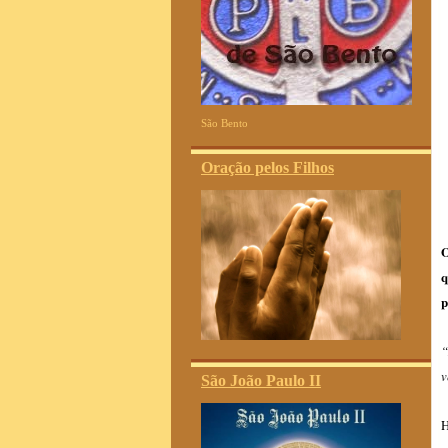
São Bento
Oração pelos Filhos
O
q
p
“
v
São João Paulo II
H