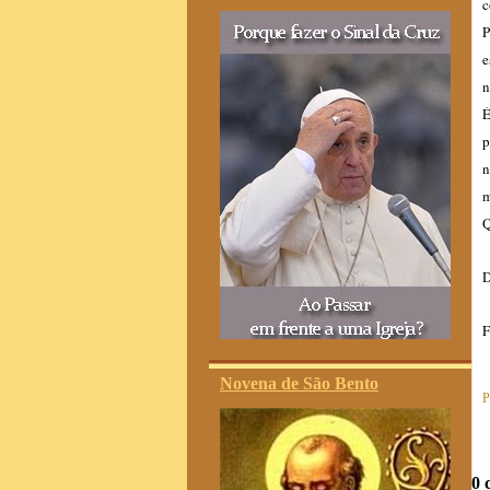
c
P
e
n
É
p
n
m
Q
D
F
Novena de São Bento
P
0 