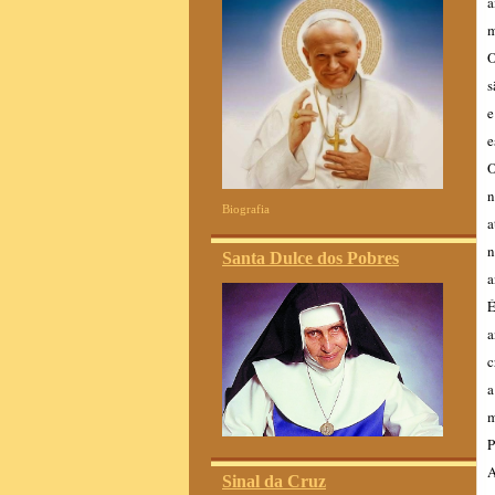
a
m
O
s
e
e
O
n
Biografia
a
n
Santa Dulce dos Pobres
a
É
a
c
a
m
P
A
Sinal da Cruz