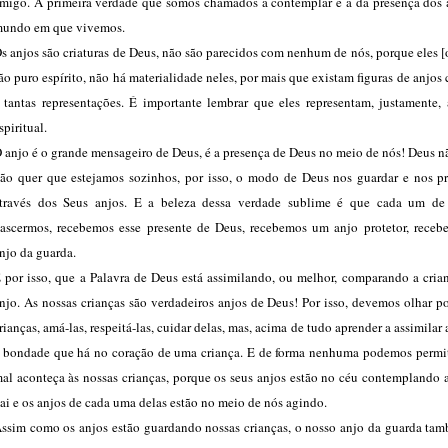
migo. A primeira verdade que somos chamados a contemplar é a da presença dos 
undo em que vivemos.
s anjos são criaturas de Deus, não são parecidos com nenhum de nós, porque eles [
ão puro espírito, não há materialidade neles, por mais que existam figuras de anjos
 tantas representações. É importante lembrar que eles representam, justamente, 
spiritual.
 anjo é o grande mensageiro de Deus, é a presença de Deus no meio de nós! Deus n
ão quer que estejamos sozinhos, por isso, o modo de Deus nos guardar e nos pr
través dos Seus anjos. E a beleza dessa verdade sublime é que cada um de
ascermos, recebemos esse presente de Deus, recebemos um anjo protetor, rece
njo da guarda.
 por isso, que a Palavra de Deus está assimilando, ou melhor, comparando a cria
njo. As nossas crianças são verdadeiros anjos de Deus! Por isso, devemos olhar p
rianças, amá-las, respeitá-las, cuidar delas, mas, acima de tudo aprender a assimilar 
 bondade que há no coração de uma criança. E de forma nenhuma podemos permit
al aconteça às nossas crianças, porque os seus anjos estão no céu contemplando 
ai e os anjos de cada uma delas estão no meio de nós agindo.
ssim como os anjos estão guardando nossas crianças, o nosso anjo da guarda tam