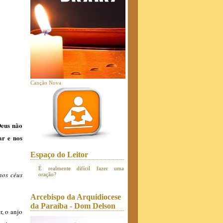
Canção Nova
Deus não
ar e nos
Espaço do Leitor
É realmente difícil fazer uma
nos céus
oração?
Arcebispo da Arquidiocese
da Paraíba - Dom Delson
r, o anjo