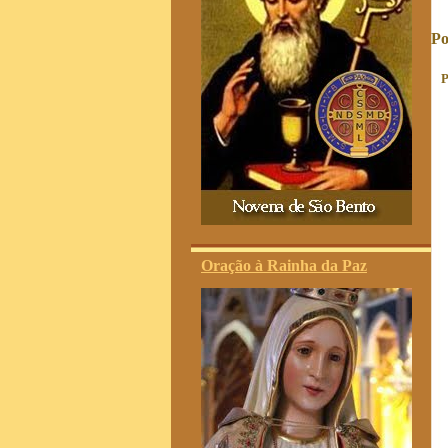
Po
P
Oração à Rainha da Paz