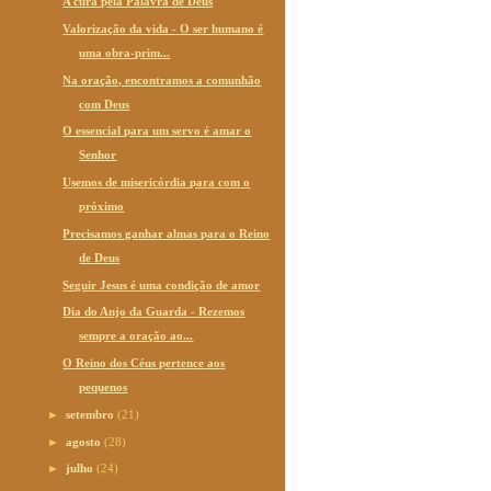
A cura pela Palavra de Deus
Valorização da vida - O ser humano é
uma obra-prim...
Na oração, encontramos a comunhão
com Deus
O essencial para um servo é amar o
Senhor
Usemos de misericórdia para com o
próximo
Precisamos ganhar almas para o Reino
de Deus
Seguir Jesus é uma condição de amor
Dia do Anjo da Guarda - Rezemos
sempre a oração ao...
O Reino dos Céus pertence aos
pequenos
►
setembro
(21)
►
agosto
(28)
►
julho
(24)