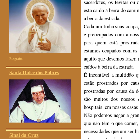
sacerdotes, os levitas ou
está caído à beira do cami
à beira da estrada.
Cada um tinha suas ocupa
e preocupados com a noss
para quem está prostrad
estamos ocupados com as c
aquilo que devemos fazer,
Biografia
caídos à beira da estrada.
Santa Dulce dos Pobres
É incontável a multidão q
estão prostrados por cau
prostradas por causa da d
são muitos dos nossos q
hospitais, em nossas casas 
Não podemos negar a grand
que não têm o que comer,
necessidades que um ser h
Sinal da Cruz