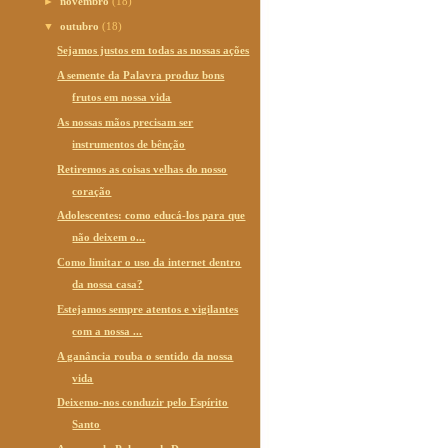
►
novembro
(18)
▼
outubro
(18)
Sejamos justos em todas as nossas ações
A semente da Palavra produz bons
frutos em nossa vida
As nossas mãos precisam ser
instrumentos de bênção
Retiremos as coisas velhas do nosso
coração
Adolescentes: como educá-los para que
não deixem o...
Como limitar o uso da internet dentro
da nossa casa?
Estejamos sempre atentos e vigilantes
com a nossa ...
A ganância rouba o sentido da nossa
vida
Deixemo-nos conduzir pelo Espírito
Santo