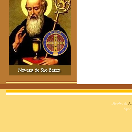
Dise�o de
A.
Spon