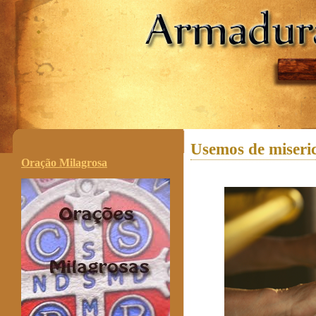
.
Usemos de miseri
Oração Milagrosa