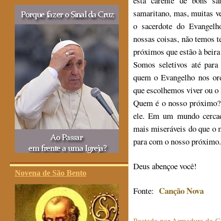
está carente de bons sa
samaritano, mas, muitas vez
o sacerdote do Evangel
nossas coisas, não temos 
próximos que estão à beira
Somos seletivos até pa
quem o Evangelho nos ord
que escolhemos viver ou o
Quem é o nosso próximo? 
ele. Em um mundo cercad
mais miseráveis do que o 
para com o nosso próximo.
Deus abençoe você!
Novena de São Bento
Canção Nova
Fonte: