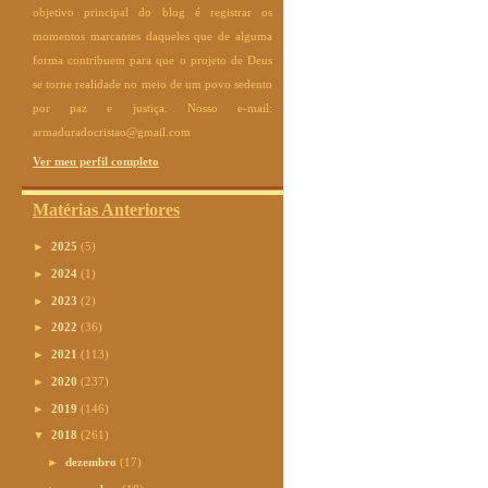
objetivo principal do blog é registrar os
momentos marcantes daqueles que de alguma
forma contribuem para que o projeto de Deus
se torne realidade no meio de um povo sedento
por paz e justiça. Nosso e-mail:
armaduradocristao@gmail.com
Ver meu perfil completo
Matérias Anteriores
►
2025
(5)
►
2024
(1)
►
2023
(2)
►
2022
(36)
►
2021
(113)
►
2020
(237)
►
2019
(146)
▼
2018
(261)
►
dezembro
(17)