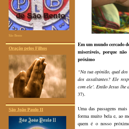
São Bento
Em um mundo cercado de 
Oração pelos Filhos
miseráveis, porque não
próximo
“Na tua opinião, qual dos
dos assaltantes? Ele res
com ele’. Então Jesus lhe 
37).
Uma das passagens mais b
São João Paulo II
forma muito bela e, ao 
quem é o nosso próximo.