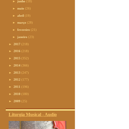
►
junho
(18)
►
maio
(26)
►
abril
(19)
►
março
(28)
►
fevereiro
(21)
►
janeiro
(23)
►
2017
(218)
►
2016
(218)
►
2015
(352)
►
2014
(366)
►
2013
(247)
►
2012
(177)
►
2011
(196)
►
2010
(180)
►
2009
(25)
Liturgia Musical - Audio