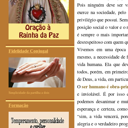
Pois ninguém deve ser va
exerce na sociedade, pelo
privilégio que possui. Sem 
posição social o valor e o 
é sempre o mais importan
desrespeitoso com quem qu
Vivemos em uma época on
Fidelidade Conjugal
mesmo, a necessidade de f
vida humana. Ela que dev
todos, porém, em primeiro
de Deus, a vida, em partic
ser humano é obra-pr
O
e inviolável. É por isso
Simplicidade da partilha a dois
podemos desanimar e mui
Formação
esperança e certeza, com
“sim, a vida vencerá, po
alegria e o verdadeiro pro