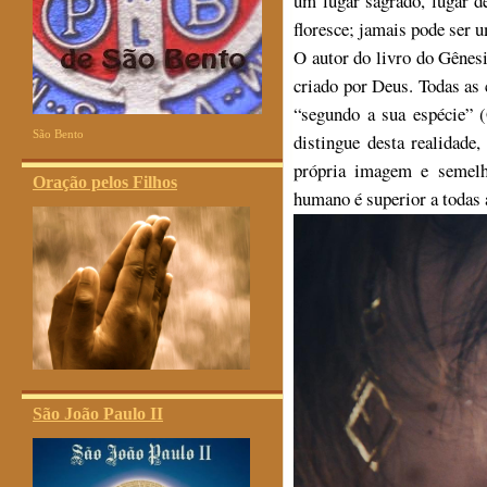
um lugar sagrado, lugar d
floresce; jamais pode ser u
O autor do livro do Gênes
criado por Deus. Todas as 
“segundo a sua espécie” 
São Bento
distingue desta realidade
própria imagem e semelh
Oração pelos Filhos
humano é superior a todas a
São João Paulo II