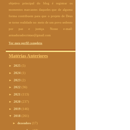
objetivo principal do blog é registrar os
momentos marcantes daqueles que de alguma
forma contribuem para que o projeto de Deus
se torne realidade no meio de um povo sedento
por paz e justiça. Nosso e-mail:
armaduradocristao@gmail.com
Ver meu perfil completo
Matérias Anteriores
►
2025
(5)
►
2024
(1)
►
2023
(2)
►
2022
(36)
►
2021
(113)
►
2020
(237)
►
2019
(146)
▼
2018
(261)
►
dezembro
(17)