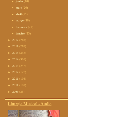
►
junho
(18)
►
maio
(26)
►
abril
(19)
►
março
(28)
►
fevereiro
(21)
►
janeiro
(23)
►
2017
(218)
►
2016
(218)
►
2015
(352)
►
2014
(366)
►
2013
(247)
►
2012
(177)
►
2011
(196)
►
2010
(180)
►
2009
(25)
Liturgia Musical - Audio