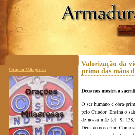
.
Valorização da v
Oração Milagrosa
prima das mãos d
Deus nos mostra a sacra
O ser humano é obra-pri
pelo Criador. Ensina o sa
de nossa mãe (cf. Sl 138,
Deus ao nos criar. Como 