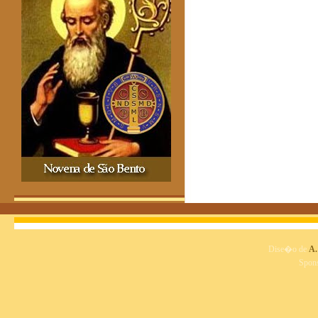
Dise�o de
A.
Spon