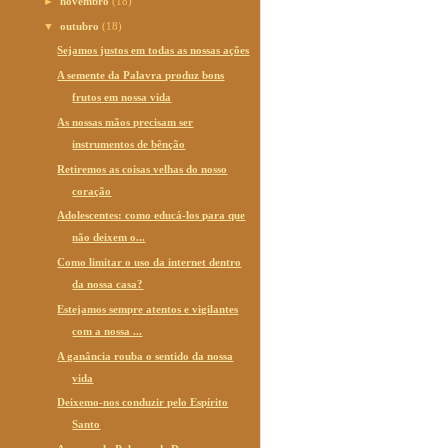
►
novembro
(18)
▼
outubro
(18)
Sejamos justos em todas as nossas ações
A semente da Palavra produz bons
frutos em nossa vida
As nossas mãos precisam ser
instrumentos de bênção
Retiremos as coisas velhas do nosso
coração
Adolescentes: como educá-los para que
não deixem o...
Como limitar o uso da internet dentro
da nossa casa?
Estejamos sempre atentos e vigilantes
com a nossa ...
A ganância rouba o sentido da nossa
vida
Deixemo-nos conduzir pelo Espírito
Santo