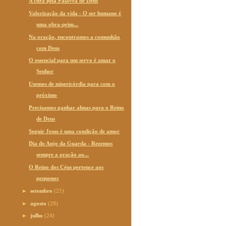
A cura pela Palavra de Deus
Valorização da vida - O ser humano é
uma obra-prim...
Na oração, encontramos a comunhão
com Deus
O essencial para um servo é amar o
Senhor
Usemos de misericórdia para com o
próximo
Precisamos ganhar almas para o Reino
de Deus
Seguir Jesus é uma condição de amor
Dia do Anjo da Guarda - Rezemos
sempre a oração ao...
O Reino dos Céus pertence aos
pequenos
►
setembro
(21)
►
agosto
(28)
►
julho
(24)