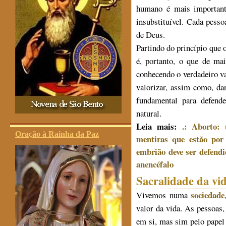
humano é mais importante
insubstituível. Cada pesso
de Deus.
Partindo do princípio que
é, portanto, o que de ma
conhecendo o verdadeiro v
valorizar, assim como, da
fundamental para defend
natural.
Leia mais:
.: Aborto:
Oração à Rainha da Paz
mentiras que estão por 
embrião deve ser defen
anencéfalo
Sacralidade da v
sociedade
Vivemos numa
valor da vida. As pessoas,
em si, mas sim pelo papel