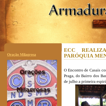
.
ECC REALIZA
Oração Milagrosa
PARÓQUIA MEN
O Encontro de Casais co
Praga, do Bairro dos Ba
de julho a primeira espir