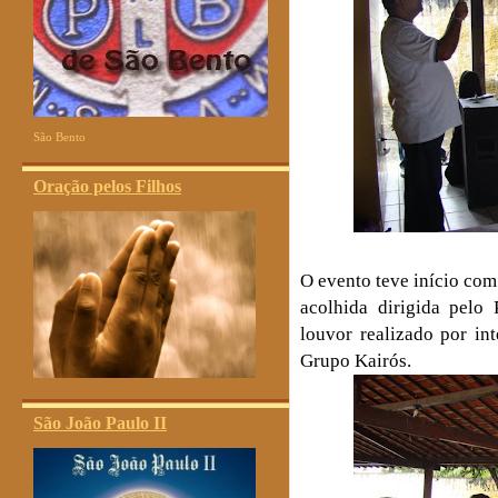
São Bento
Oração pelos Filhos
O evento teve início co
acolhida dirigida pel
louvor realizado por in
Grupo Kairós.
São João Paulo II