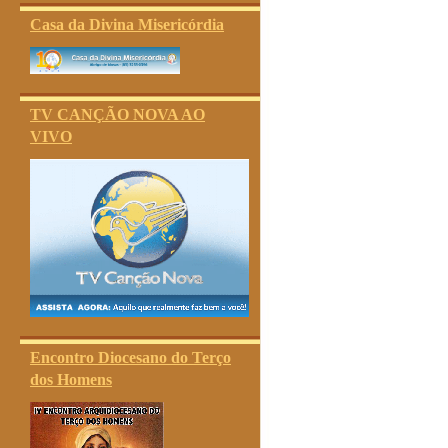
Casa da Divina Misericórdia
TV CANÇÃO NOVA AO
VIVO
Encontro Diocesano do Terço
dos Homens