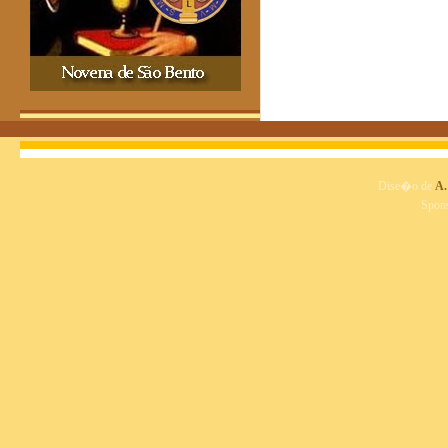
Dise�o de
A.
Spon