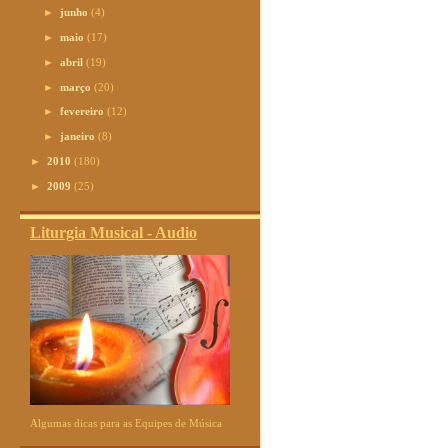
►
junho
(4)
►
maio
(17)
►
abril
(19)
►
março
(20)
►
fevereiro
(12)
►
janeiro
(8)
►
2010
(180)
►
2009
(25)
Liturgia Musical - Audio
Algumas dicas para as Equipes de Música