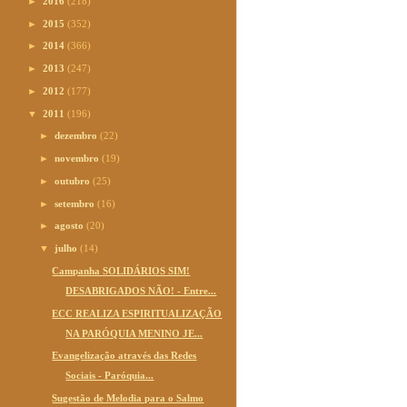
►
2016
(218)
►
2015
(352)
►
2014
(366)
►
2013
(247)
►
2012
(177)
▼
2011
(196)
►
dezembro
(22)
►
novembro
(19)
►
outubro
(25)
►
setembro
(16)
►
agosto
(20)
▼
julho
(14)
Campanha SOLIDÁRIOS SIM!
DESABRIGADOS NÃO! - Entre...
ECC REALIZA ESPIRITUALIZAÇÃO
NA PARÓQUIA MENINO JE...
Evangelização através das Redes
Sociais - Paróquia...
Sugestão de Melodia para o Salmo