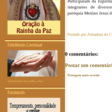
Participaram da Espirit
integrantes de divers
paróquia Menino Jesus d
Postado por
Armadura do Cr
Fidelidade Conjugal
0 comentários:
Postar um comentár
Postagem mais recente
Simplicidade da partilha a dois
Formação