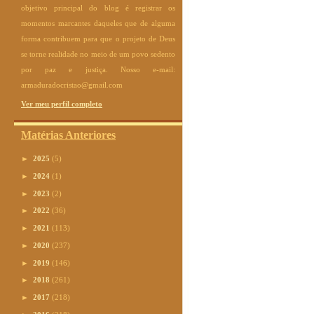
objetivo principal do blog é registrar os
momentos marcantes daqueles que de alguma
forma contribuem para que o projeto de Deus
se torne realidade no meio de um povo sedento
por paz e justiça. Nosso e-mail:
armaduradocristao@gmail.com
Ver meu perfil completo
Matérias Anteriores
►
2025
(5)
►
2024
(1)
►
2023
(2)
►
2022
(36)
►
2021
(113)
►
2020
(237)
►
2019
(146)
►
2018
(261)
►
2017
(218)