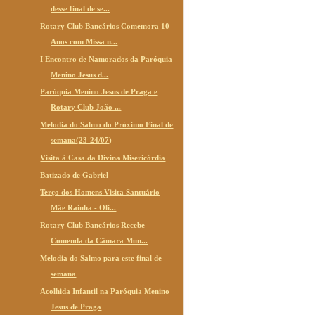
desse final de se...
Rotary Club Bancários Comemora 10
Anos com Missa n...
I Encontro de Namorados da Paróquia
Menino Jesus d...
Paróquia Menino Jesus de Praga e
Rotary Club João ...
Melodia do Salmo do Próximo Final de
semana(23-24/07)
Visita à Casa da Divina Misericórdia
Batizado de Gabriel
Terço dos Homens Visita Santuário
Mãe Rainha - Oli...
Rotary Club Bancários Recebe
Comenda da Câmara Mun...
Melodia do Salmo para este final de
semana
Acolhida Infantil na Paróquia Menino
Jesus de Praga