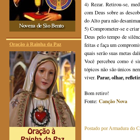
4) Rezar. Retirou-se, med
com Deus sobre as descober
do Alto para não desanima
5) Comprometer-se e criar 
Deus pelo tempo de silênc
feitas e faça um compromiss
Oração à Rainha da Paz
quais serão suas metas dal
Você percebeu como é sim
tópicos não são únicos nem
Parar, olhar, refletir
viver.
Bom retiro!
Canção Nova
Fonte:
Postado por
Armadura do Cr