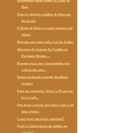
Dediquemos nosso tempo às coisas de
Deus
A inveja destrói o melhor de Deus que
há em nós
O Reino de Deus é o maior tesouro que
temos!
Deixemo-nos guiar pelas Leis do Senhor
Abertura da Semana da Família na
Paróquia Menino ...
Rezemos para que o matrimônio seja
valorizado entr...
Somos perdoados quando decidimos
perdoar
Papa na catequese: Jesus é a Porta que
leva à salv...
Que nosso coração seja puro como o de
uma criança
Como fazer um retiro espiritual?
Qual é a importância da mulher na
criação?