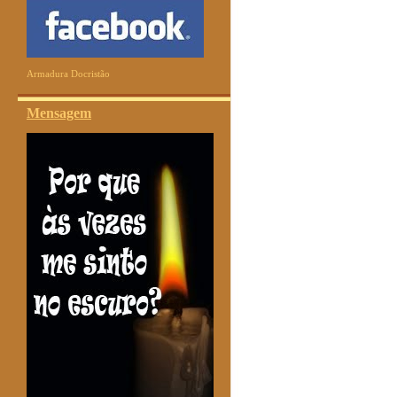
Armadura Docristão
Mensagem