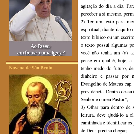
agitação do dia a dia. Pa
perceber a si mesmo, permi
2) Ter um texto para me
espiritual, diante daquilo
texto bíblico ou um escri
o texto possui algumas pe
você não tenha um (a) ac
pense em qual é, hoje, a 
tenho medo do futuro, de
Novena de São Bento
dinheiro e passar por ne
Evangelho de Mateus cap. 
providência. Dentro dessa 
Senhor é o meu Pastor”;
3) Olhar para dentro de 
leitura, deve ajudá-lo a o
caminhada e identificar os
de Deus precisa chegar;