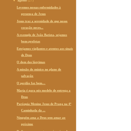
▼
agosto
(27)
Levemos nossas enfermidades à
presença de Jesus
Jesus traz a serenidade de que nosso
coração neces...
A exemplo de João Batista, sejamos
bons profetas
Estejamos vigilantes e atentos aos sinais
de Deus
O dom das lágrimas
A missão do músico no plano de
salvação
O perdão faz bem…
Maria é para nós modelo de entrega a
Deus
Paróquia Menino Jesus de Praga na 4ª
Caminhada da ...
Ninguém ama a Deus sem amar ao
próximo