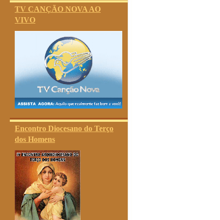
TV CANÇÃO NOVA AO
VIVO
Encontro Diocesano do Terço
dos Homens