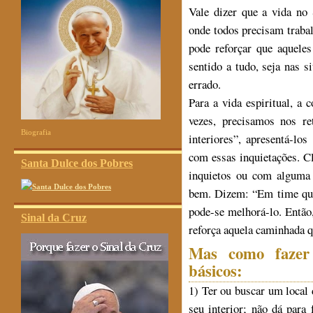
Vale dizer que a vida no
onde todos precisam traba
pode reforçar que aquele
sentido a tudo, seja nas 
errado.
Para a vida espiritual, a
vezes, precisamos nos re
Biografia
interiores”, apresentá-lo
com essas inquietações. C
Santa Dulce dos Pobres
inquietos ou com alguma 
bem. Dizem: “Em time que
pode-se melhorá-lo. Então
Sinal da Cruz
reforça aquela caminhada qu
Mas como fazer 
básicos:
1) Ter ou buscar um local 
seu interior; não dá para 