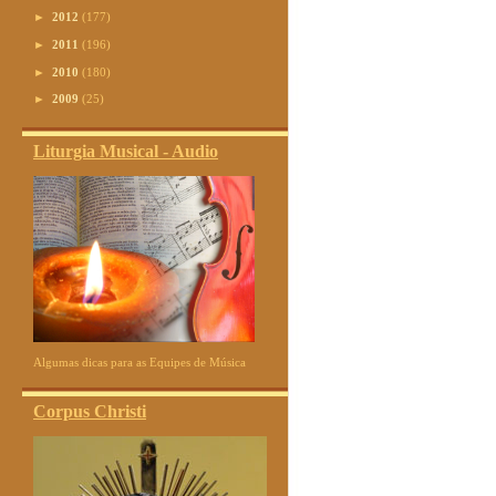
►
2012
(177)
►
2011
(196)
►
2010
(180)
►
2009
(25)
Liturgia Musical - Audio
Algumas dicas para as Equipes de Música
Corpus Christi