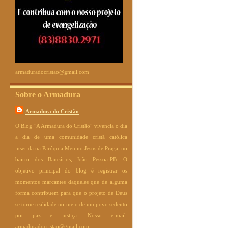
armaduradocristao@gmail.com
Sobre o Armadura
Armadura do Cristão
O Blog "A Armadura do Cristão" vivencia o dia
a dia de uma comunidade cristã católica
inserida na Paróquia Menino Jesus de Praga, no
bairro dos Bancários, João Pessoa-PB. O
objetivo principal do blog é registrar os
momentos marcantes daqueles que de alguma
forma contribuem para que o projeto de Deus
se torne realidade no meio de um povo sedento
por paz e justiça. Nosso e-mail:
armaduradocristao@gmail.com