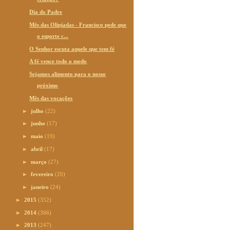
Dia do Padre
Mês das Olipíadas - Francisco pede que
o esporte c...
O Senhor escuta aquele que tem fé
A fé vence todo o medo
Sejamos alimento para o nosso
próximo
Mês das vocações
►
julho
(22)
►
junho
(17)
►
maio
(19)
►
abril
(17)
►
março
(27)
►
fevereiro
(20)
►
janeiro
(24)
►
2015
(352)
►
2014
(366)
►
2013
(247)