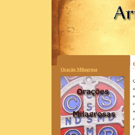
.
Oração Milagrosa
Q
a
n
c
s
c
p