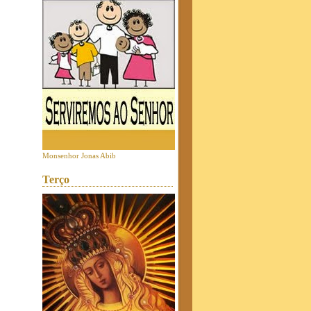
Monsenhor Jonas Abib
Terço