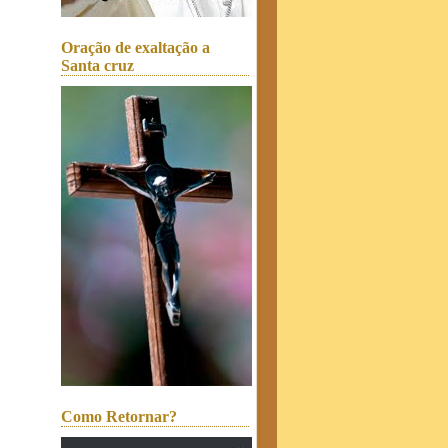
Oração de exaltação a
Santa cruz
Como Retornar?