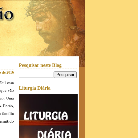
Pesquisar neste Blog
to de 2016
cil essa
Liturgia Diária
s que vão
dão. Uma
o. Então,
a família
ansmitido