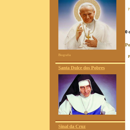
P
0 
Po
Biografia
P
Santa Dulce dos Pobres
Sinal da Cruz