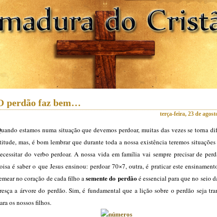
O perdão faz bem…
terça-feira, 23 de agos
uando estamos numa situação que devemos perdoar, muitas das vezes se torna difí
titude, mas, é bom lembrar que durante toda a nossa existência teremos situaçõe
ecessitar do verbo perdoar. A nossa vida em família vai sempre precisar de per
oisa é saber o que Jesus ensinou: perdoar 70×7, outra, é praticar este ensinament
semente do perdão
emear no coração de cada filho a
é essencial para que no seio d
resça a árvore do perdão. Sim, é fundamental que a lição sobre o perdão seja tr
ara os nossos filhos.