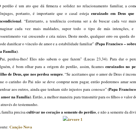
 perdão é um ato que dá firmeza e solidez no relacionamento familiar, a com
enraizado em Deus que
ônjuges, portanto, é importante que o casal esteja
ncondicional
. “Entretanto, a tendência costuma ser a de buscar cada vez mais
maginar cada vez mais maldades, supor todo o tipo de más intenções, e
essentimento vai crescendo e cria raízes. Deste modo, qualquer erro ou queda do
(Papa Francisco – sobr
ode danificar o vínculo de amor e a estabilidade familiar”
a Família)
.
Pai, perdoa-lhes! Eles não sabem o que fazem” (Lucas 23,34). Para dar o per
enraizados no p
lguém, é bom olhar para a origem do perdão, assim, ficamos
ilho de Deus, que nos perdoa sempre
. “Se aceitamos que o amor de Deus é incon
ue o carinho do Pai não se deve comprar nem pagar, então poderemos amar sem 
(Papa Francisco
erdoar aos outros, ainda que tenham sido injustos para conosco”
 amor na Família)
. Então, a melhor maneira para transmitir para os filhos o valor 
 através do testemunho.
cultivar no coração a semente do perdão
 família precisa
, e não a semente da div
Canção Nova
onte: