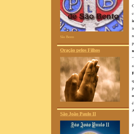
O
c
i
i
r
São Bento
p
Oração pelos Filhos
n
“
a
F
q
p
o
é
A
São João Paulo II
F