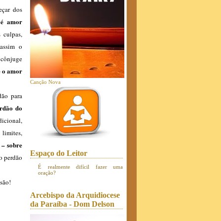
eçar dos
 é amor
 culpas,
 assim o
 cônjuge
e o amor
Canção Nova
dão para
erdão do
dicional,
limites,
 – sobre
Espaço do Leitor
do perdão
É realmente difícil fazer uma
oração?
isão!
Arcebispo da Arquidiocese
da Paraíba - Dom Delson