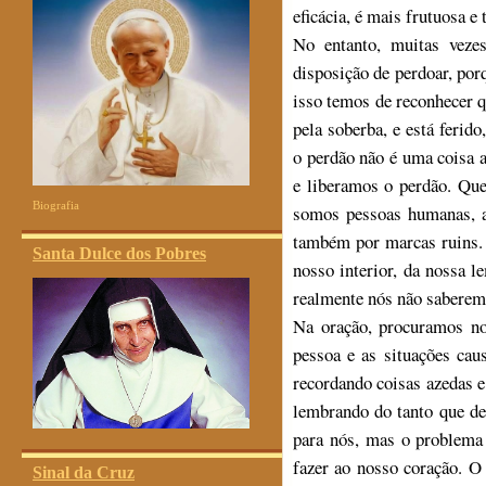
eficácia, é mais frutuosa e 
No entanto, muitas veze
disposição de perdoar, po
isso temos de reconhecer q
pela soberba, e está feri
o perdão não é uma coisa 
e liberamos o perdão. Qu
Biografia
somos pessoas humanas, a
também por marcas ruins. 
Santa Dulce dos Pobres
nosso interior, da nossa 
realmente nós não saberem
Na oração, procuramos no
pessoa e as situações cau
recordando coisas azedas 
lembrando do tanto que de
para nós, mas o problema
fazer ao nosso coração. O
Sinal da Cruz