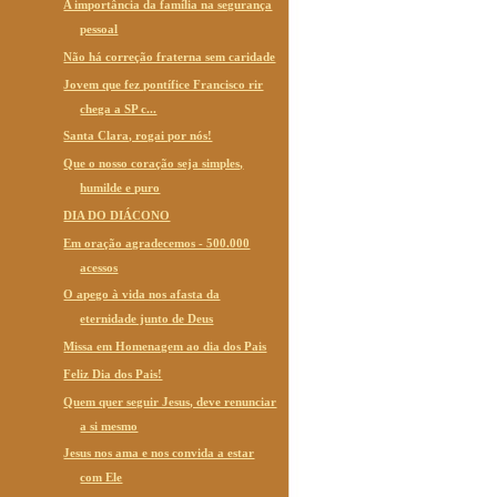
A importância da família na segurança
pessoal
Não há correção fraterna sem caridade
Jovem que fez pontífice Francisco rir
chega a SP c...
Santa Clara, rogai por nós!
Que o nosso coração seja simples,
humilde e puro
DIA DO DIÁCONO
Em oração agradecemos - 500.000
acessos
O apego à vida nos afasta da
eternidade junto de Deus
Missa em Homenagem ao dia dos Pais
Feliz Dia dos Pais!
Quem quer seguir Jesus, deve renunciar
a si mesmo
Jesus nos ama e nos convida a estar
com Ele