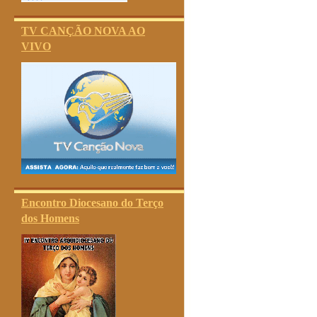
TV CANÇÃO NOVA AO
VIVO
Encontro Diocesano do Terço
dos Homens