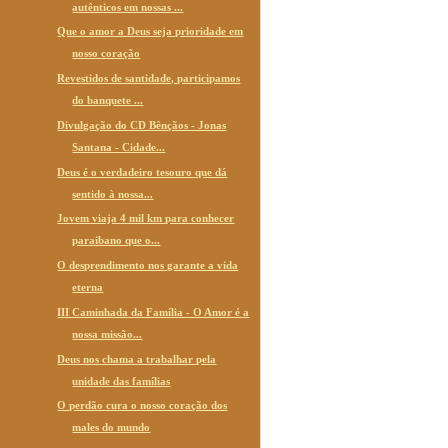
autênticos em nossas ...
Que o amor a Deus seja prioridade em
nosso coração
Revestidos de santidade, participamos
do banquete ...
Divulgação do CD Bênçãos - Jonas
Santana - Cidade...
Deus é o verdadeiro tesouro que dá
sentido à nossa...
Jovem viaja 4 mil km para conhecer
paraibano que o...
O desprendimento nos garante a vida
eterna
III Caminhada da Família - O Amor é a
nossa missão...
Deus nos chama a trabalhar pela
unidade das famílias
O perdão cura o nosso coração dos
males do mundo