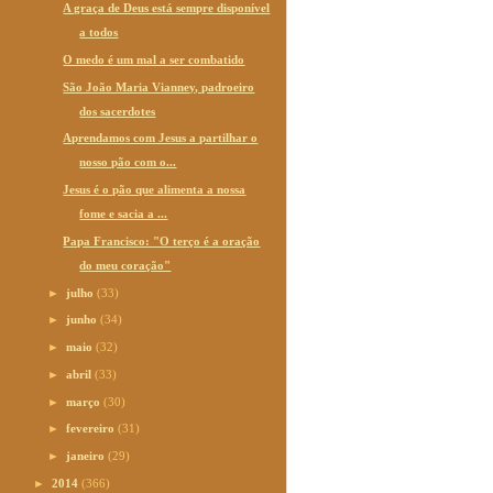
A graça de Deus está sempre disponível
a todos
O medo é um mal a ser combatido
São João Maria Vianney, padroeiro
dos sacerdotes
Aprendamos com Jesus a partilhar o
nosso pão com o...
Jesus é o pão que alimenta a nossa
fome e sacia a ...
Papa Francisco: "O terço é a oração
do meu coração"
►
julho
(33)
►
junho
(34)
►
maio
(32)
►
abril
(33)
►
março
(30)
►
fevereiro
(31)
►
janeiro
(29)
►
2014
(366)