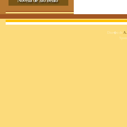
Dise�o de
A.
Spon