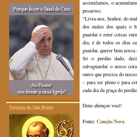
assimilamos, o acumulamo
pesaroso.
“Livra-nos, Senhor, do ma
dos males dos quais o Se
guardar e reter coisas ru
dia, é de todos os dias s
guardar, querer bem nossa 
Só o perdão dado, deci
salvaguardar o nosso co
outro que precisa do nosso
– para ser pleno e para es
cada dia da graça do perdã
Deus abençoe você!
Novena de São Bento
Canção Nova
Fonte: