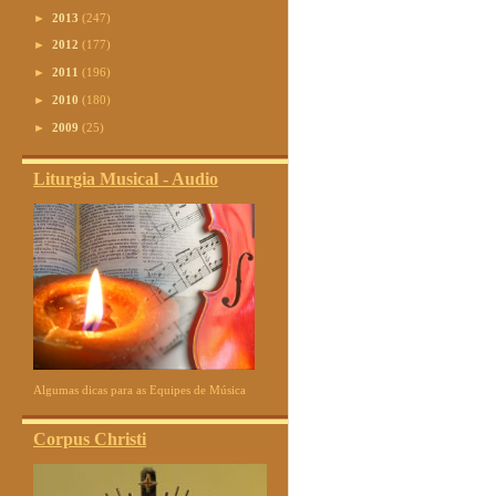
►
2013
(247)
►
2012
(177)
►
2011
(196)
►
2010
(180)
►
2009
(25)
Liturgia Musical - Audio
Algumas dicas para as Equipes de Música
Corpus Christi