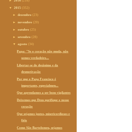
►
2016
(218)
▼
2015
(352)
►
dezembro
(23)
►
novembro
(20)
►
outubro
(25)
►
setembro
(28)
▼
agosto
(34)
Papa: "Se o coração não muda, não
somos verdadeiro...
Libertar-se do desânimo e da
desmotivação
Por que o Papa Francisco é
importante, especialmen...
Que aprendamos a ser bons vigilantes
Deixemos que Deus purifique o nosso
coração
Que sejamos justos, misericordiosos e
fiéis
Como São Bartolomeu, sejamos