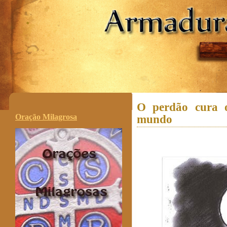
.
O perdão cura 
Oração Milagrosa
mundo