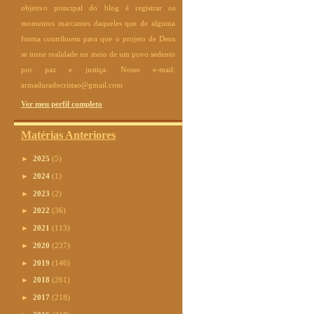
objetivo principal do blog é registrar os
momentos marcantes daqueles que de alguma
forma contribuem para que o projeto de Deus
se torne realidade no meio de um povo sedento
por paz e justiça. Nosso e-mail:
armaduradocristao@gmail.com
Ver meu perfil completo
Matérias Anteriores
►
2025
(5)
►
2024
(1)
►
2023
(2)
►
2022
(36)
►
2021
(113)
►
2020
(237)
►
2019
(146)
►
2018
(261)
►
2017
(218)