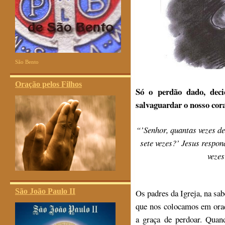
São Bento
Oração pelos Filhos
Só o perdão dado, deci
salvaguardar o nosso cor
“’
Senhor, quantas vezes d
sete vezes?’ Jesus respon
vezes
São João Paulo II
Os padres da Igreja, na sa
que nos colocamos em oraç
a graça de perdoar. Qua