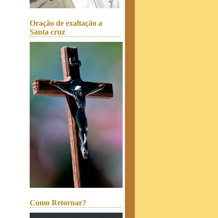
Oração de exaltação a
Santa cruz
Como Retornar?