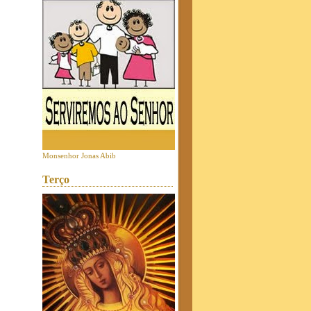
Monsenhor Jonas Abib
Terço