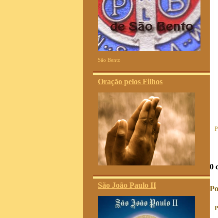
São Bento
Oração pelos Filhos
P
0 
São João Paulo II
Po
P