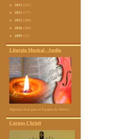
►
2013
(247)
►
2012
(177)
►
2011
(196)
►
2010
(180)
►
2009
(25)
Liturgia Musical - Audio
Algumas dicas para as Equipes de Música
Corpus Christi