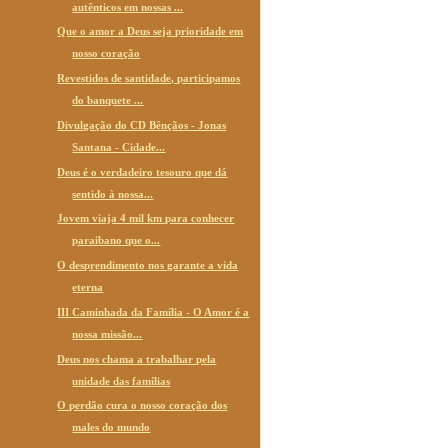
autênticos em nossas ...
Que o amor a Deus seja prioridade em
nosso coração
Revestidos de santidade, participamos
do banquete ...
Divulgação do CD Bênçãos - Jonas
Santana - Cidade...
Deus é o verdadeiro tesouro que dá
sentido à nossa...
Jovem viaja 4 mil km para conhecer
paraibano que o...
O desprendimento nos garante a vida
eterna
III Caminhada da Família - O Amor é a
nossa missão...
Deus nos chama a trabalhar pela
unidade das famílias
O perdão cura o nosso coração dos
males do mundo