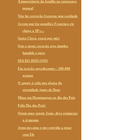
A importância da família na segurança
pessoal
Não há correção fraterna sem caridade
Jovem que fez pontífice Francisco rir
chega a SP c...
Santa Clara, rogai por nós!
Que o nosso coração seja simples,
humilde e puro
DIA DO DIÁCONO
Em oração agradecemos - 500.000
acessos
O apego à vida nos afasta da
eternidade junto de Deus
Missa em Homenagem ao dia dos Pais
Feliz Dia dos Pais!
Quem quer seguir Jesus, deve renunciar
a si mesmo
Jesus nos ama e nos convida a estar
com Ele