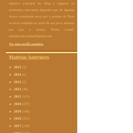
objetivo principal do blog é registrar os
momentos marcantes daqueles que de alguma
forma contribuem para que o projeto de Deus
se torne realidade no meio de um povo sedento
por paz e justiça. Nosso e-mail:
armaduradocristao@gmail.com
Ver meu perfil completo
Matérias Anteriores
►
2025
(5)
►
2024
(1)
►
2023
(2)
►
2022
(36)
►
2021
(113)
►
2020
(237)
►
2019
(146)
►
2018
(261)
►
2017
(218)