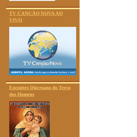
TV CANÇÃO NOVA AO
VIVO
Encontro Diocesano do Terço
dos Homens