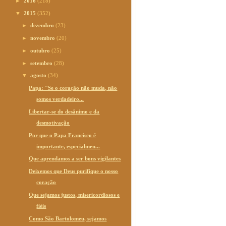
►
2016
(218)
▼
2015
(352)
►
dezembro
(23)
►
novembro
(20)
►
outubro
(25)
►
setembro
(28)
▼
agosto
(34)
Papa: "Se o coração não muda, não
somos verdadeiro...
Libertar-se do desânimo e da
desmotivação
Por que o Papa Francisco é
importante, especialmen...
Que aprendamos a ser bons vigilantes
Deixemos que Deus purifique o nosso
coração
Que sejamos justos, misericordiosos e
fiéis
Como São Bartolomeu, sejamos