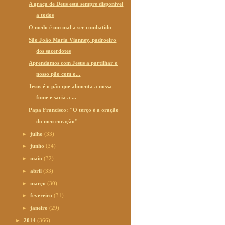
A graça de Deus está sempre disponível
a todos
O medo é um mal a ser combatido
São João Maria Vianney, padroeiro
dos sacerdotes
Aprendamos com Jesus a partilhar o
nosso pão com o...
Jesus é o pão que alimenta a nossa
fome e sacia a ...
Papa Francisco: "O terço é a oração
do meu coração"
►
julho
(33)
►
junho
(34)
►
maio
(32)
►
abril
(33)
►
março
(30)
►
fevereiro
(31)
►
janeiro
(29)
►
2014
(366)