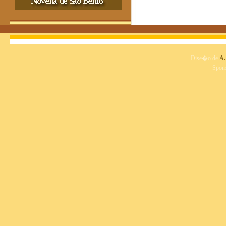
Dise�o de
A.
Spon