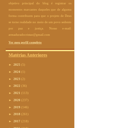
objetivo principal do blog é registrar os
momentos marcantes daqueles que de alguma
forma contribuem para que o projeto de Deus
se torne realidade no meio de um povo sedento
por paz e justiça. Nosso e-mail:
armaduradocristao@gmail.com
Ver meu perfil completo
Matérias Anteriores
►
2025
(5)
►
2024
(1)
►
2023
(2)
►
2022
(36)
►
2021
(113)
►
2020
(237)
►
2019
(146)
►
2018
(261)
►
2017
(218)