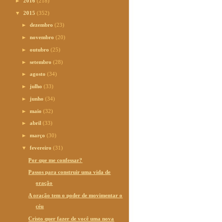
►
2016
(218)
▼
2015
(352)
►
dezembro
(23)
►
novembro
(20)
►
outubro
(25)
►
setembro
(28)
►
agosto
(34)
►
julho
(33)
►
junho
(34)
►
maio
(32)
►
abril
(33)
►
março
(30)
▼
fevereiro
(31)
Por que me confessar?
Passos para construir uma vida de
oração
A oração tem o poder de movimentar o
céu
Cristo quer fazer de você uma nova