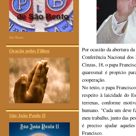
São Bento
Por ocasião da abertura d
Oração pelos Filhos
Conferência Nacional dos 
Cinzas, 18, o papa Franci
quaresmal é propício par
cooperação.
No texto, o papa Francisco
respeito à laicidade do E
terrenas, conforme moti
humano. "Cada um deve fa
São João Paulo II
meu trabalho, junto das p
é preciso ajudar aquele
Francisco.