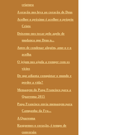
criatura
A oração nos leva ao coração de Deus
Acolher o próximo é acolher o próprio
Cristo
Deixemo-nos tocar pelo apelo de
mudança que Deus n...
Antes de condenar alguém, ame-o e o
acolha
O jejum nos ajuda a romper com os
vícios
De que adianta conquistar o mundo e
perder a vida?
Mensagem do Papa Francisco para a
Quaresma 2015
Papa Francisco envia mensagem para
Campanha da Fra...
A Quaresma
Rasguemos o coração, é tempo de
conversão