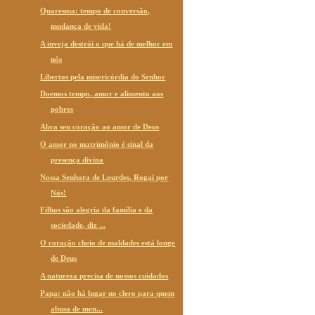
Quaresma: tempo de conversão,
mudança de vida!
A inveja destrói o que há de melhor em
nós
Libertos pela misericórdia do Senhor
Doemos tempo, amor e alimento aos
pobres
Abra seu coração ao amor de Deus
O amor no matrimônio é sinal da
presença divina
Nossa Senhora de Lourdes, Rogai por
Nós!
Filhos são alegria da família e da
sociedade, diz ...
O coração cheio de maldades está longe
de Deus
A natureza precisa de nossos cuidados
Papa: não há lugar no clero para quem
abusa de men...