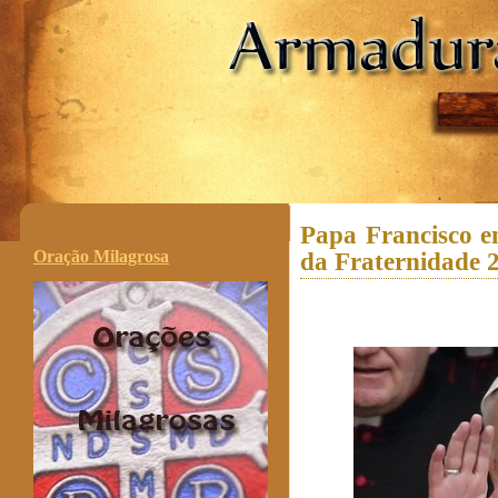
.
Papa Francisco 
Oração Milagrosa
da Fraternidade 