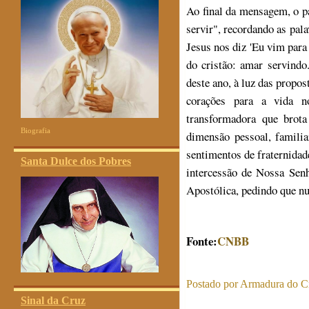
Ao final da mensagem, o p
servir", recordando as pal
Jesus nos diz 'Eu vim para 
do cristão: amar servindo
deste ano, à luz das propo
corações para a vida n
transformadora que brot
Biografia
dimensão pessoal, familia
sentimentos de fraternidad
Santa Dulce dos Pobres
intercessão de Nossa Sen
Apostólica, pedindo que n
Fonte:
CNBB
Postado por
Armadura do Cr
Sinal da Cruz