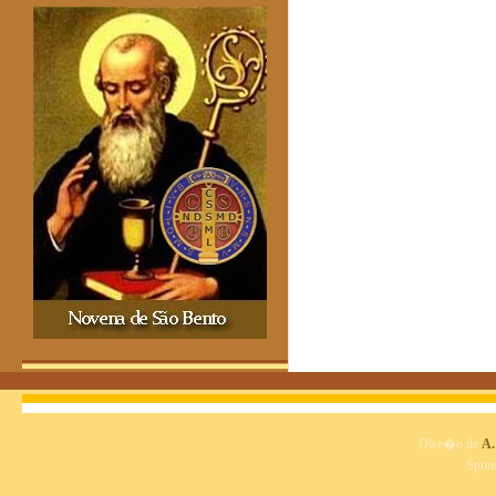
Dise�o de
A.
Spon