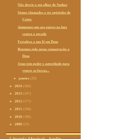
Não desvie o seu olhar do Senhor
Somos chamados a ser apóstolos de
Cristo
Animemos uns aos outros na luta
contra o pecado
Fortaleça a sua fé em Deus
Rezemos pela nossa consagração a
Deus
Jesus tem poder e autoridade para
vencer as forças...
►
janeiro
(29)
►
2014
(366)
►
2013
(247)
►
2012
(177)
►
2011
(196)
►
2010
(180)
►
2009
(25)
Liturgia Musical - Audio