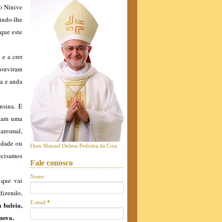
do Nínive
indo-lhe
que este
e a crer
 ouviram
a e anda
nsina. É
açam uma
aresmal,
ridade ou
Dom Manoel Delson Pedreira da Cruz
ecisamos
Fale conosco
Nome
 que vai
 dizendo,
E-mail
*
 baleia,
 nova.