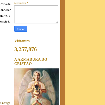
Mensagem
*
e vida de
conhecer
morte, o
surreição
Visitantes
3,257,876
A ARMADURA DO
CRISTÃO
s antiga