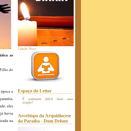
Canção Nova
ática as
 Filho do
Espaço do Leitor
 época e
arantia,
É realmente difícil fazer uma
oração?
ade, eles
 já havia
Arcebispo da Arquidiocese
tizada na
da Paraíba - Dom Delson