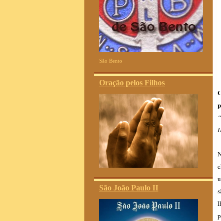
São Bento
Oração pelos Filhos
C
p
“
H
N
c
u
São João Paulo II
s
l
p