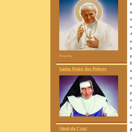
P
q
u
a
A
n
J
p
Biografia
É
Santa Dulce dos Pobres
n
t
s
p
u
O
a
n
Sinal da Cruz
J