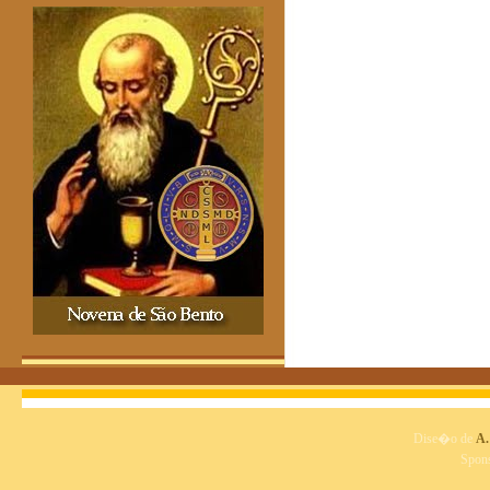
Dise�o de
A.
Spon