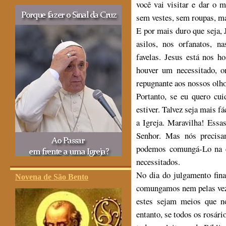
você vai visitar e dar o 
sem vestes, sem roupas, mal
E por mais duro que seja, 
asilos, nos orfanatos, na
favelas. Jesus está nos h
houver um necessitado, o
repugnante aos nossos olho
Portanto, se eu quero cui
estiver. Talvez seja mais fá
a Igreja. Maravilha! Essa
Senhor. Mas nós precisa
podemos comungá-Lo na 
necessitados.
No dia do julgamento fin
Novena de São Bento
comungamos nem pelas veze
estes sejam meios que n
entanto, se todos os rosári