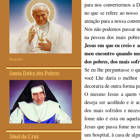
para nos convertermos a 
no que se refere ao nosso
atenção para a nossa conve
Nós não podemos passar ne
na pessoa dos mais pobre
Jesus em que eu creio e a
meu encontro quando me 
Biografia
dos pobres, dos mais sofr
Se eu lhe perguntasse o qu
Santa Dulce dos Pobres
você Lhe daria o melhor 
decoraria de outra forma p
O mesmo Jesus a quem voc
deseja ser acolhido e ir 
dos mais sofridos e neces
fome não é esta ou aquel
Jesus que passa fome no 
um hospital, à casa de al
Sinal da Cruz