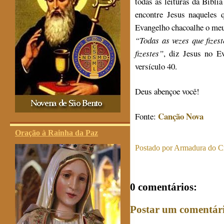
todas as leituras da Bíbli
encontre Jesus naqueles 
Evangelho chacoalhe o meu
“Todas as vezes que fizes
fizestes”
, diz Jesus no E
versículo 40.
Deus abençoe você!
Canção Nova
Fonte:
Oração à Rainha da Paz
Postado por
Armadura do Cr
0 comentários:
Postar um comentár