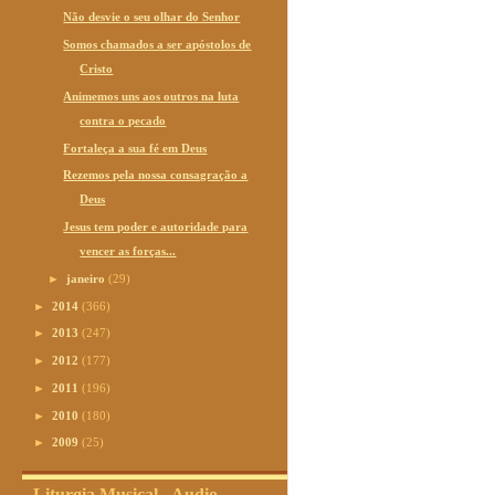
Não desvie o seu olhar do Senhor
Somos chamados a ser apóstolos de
Cristo
Animemos uns aos outros na luta
contra o pecado
Fortaleça a sua fé em Deus
Rezemos pela nossa consagração a
Deus
Jesus tem poder e autoridade para
vencer as forças...
►
janeiro
(29)
►
2014
(366)
►
2013
(247)
►
2012
(177)
►
2011
(196)
►
2010
(180)
►
2009
(25)
Liturgia Musical - Audio