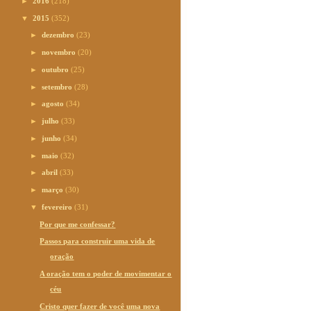
►
2016
(218)
▼
2015
(352)
►
dezembro
(23)
►
novembro
(20)
►
outubro
(25)
►
setembro
(28)
►
agosto
(34)
►
julho
(33)
►
junho
(34)
►
maio
(32)
►
abril
(33)
►
março
(30)
▼
fevereiro
(31)
Por que me confessar?
Passos para construir uma vida de
oração
A oração tem o poder de movimentar o
céu
Cristo quer fazer de você uma nova