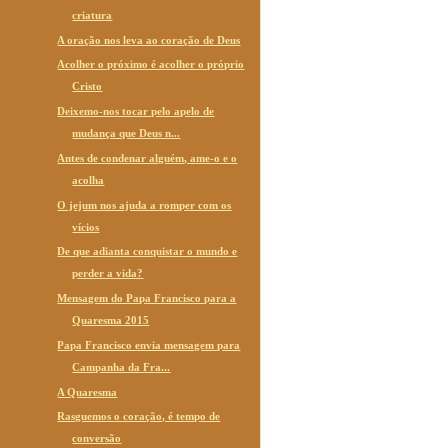
criatura
A oração nos leva ao coração de Deus
Acolher o próximo é acolher o próprio
Cristo
Deixemo-nos tocar pelo apelo de
mudança que Deus n...
Antes de condenar alguém, ame-o e o
acolha
O jejum nos ajuda a romper com os
vícios
De que adianta conquistar o mundo e
perder a vida?
Mensagem do Papa Francisco para a
Quaresma 2015
Papa Francisco envia mensagem para
Campanha da Fra...
A Quaresma
Rasguemos o coração, é tempo de
conversão