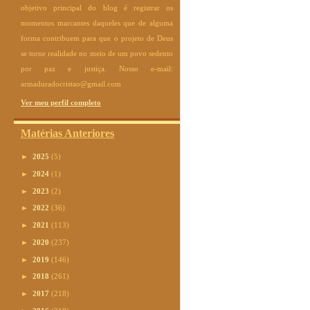
objetivo principal do blog é registrar os
momentos marcantes daqueles que de alguma
forma contribuem para que o projeto de Deus
se torne realidade no meio de um povo sedento
por paz e justiça. Nosso e-mail:
armaduradocristao@gmail.com
Ver meu perfil completo
Matérias Anteriores
►
2025
(5)
►
2024
(1)
►
2023
(2)
►
2022
(36)
►
2021
(113)
►
2020
(237)
►
2019
(146)
►
2018
(261)
►
2017
(218)