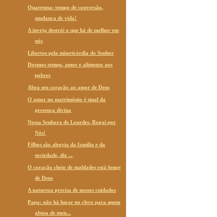
Quaresma: tempo de conversão,
mudança de vida!
A inveja destrói o que há de melhor em
nós
Libertos pela misericórdia do Senhor
Doemos tempo, amor e alimento aos
pobres
Abra seu coração ao amor de Deus
O amor no matrimônio é sinal da
presença divina
Nossa Senhora de Lourdes, Rogai por
Nós!
Filhos são alegria da família e da
sociedade, diz ...
O coração cheio de maldades está longe
de Deus
A natureza precisa de nossos cuidados
Papa: não há lugar no clero para quem
abusa de men...