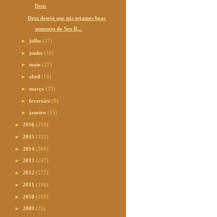
Deus
Deus deseja que nós sejamos boas
sementes do Seu R...
►
julho
(17)
►
junho
(10)
►
maio
(27)
►
abril
(16)
►
março
(25)
►
fevereiro
(8)
►
janeiro
(15)
►
2016
(218)
►
2015
(352)
►
2014
(366)
►
2013
(247)
►
2012
(177)
►
2011
(196)
►
2010
(180)
►
2009
(25)