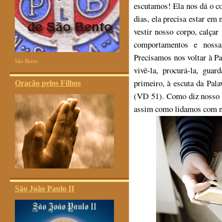
escutamos! Ela nos dá o co
dias, ela precisa estar em
vestir nosso corpo, calça
comportamentos e nossa
Precisamos nos voltar à Pal
São Bento
vivê-la, procurá-la, gua
primeiro, à escuta da Pala
Oração pelos Filhos
(VD 51). Como diz nosso 
assim como lidamos com no
São João Paulo II