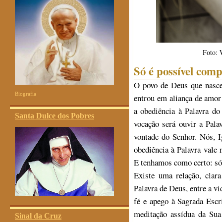
Foto: 
Só é possível com
O povo de Deus que nasceu
Biografia
entrou em aliança de amor
a obediência à Palavra do 
Santa Dulce dos Pobres
vocação será ouvir a Palav
vontade do Senhor. Nós, I
obediência à Palavra vale 
E tenhamos como certo: só 
Existe uma relação, clar
Palavra de Deus, entre a vi
fé e apego à Sagrada Escr
meditação assídua da Sua
Sinal da Cruz