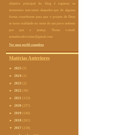
objetivo principal do blog é registrar os
momentos marcantes daqueles que de alguma
forma contribuem para que o projeto de Deus
se torne realidade no meio de um povo sedento
por paz e justiça. Nosso e-mail:
armaduradocristao@gmail.com
Ver meu perfil completo
Matérias Anteriores
►
2025
(5)
►
2024
(1)
►
2023
(2)
►
2022
(36)
►
2021
(113)
►
2020
(237)
►
2019
(146)
►
2018
(261)
▼
2017
(218)