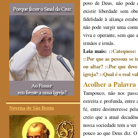
povo de Deus, não pode e
existir liberdade sem ob
fidelidade à aliança est
não pode surgir uma comu
viva e operante, sem que 
irmãos e irmãs.
Leia mais:
::Catequese:
::Por que as pessoas se
ou altar?
::Por que devo
igreja?
::Qual é o real v
Acolher a Palavra 
Tampouco, não nos passa
estreita e profunda, entre
fé, entre desinteresse pel
Novena de São Bento
creio que a atual decadên
nossa sociedade tem a ver
pouco ao que Deus diz. O