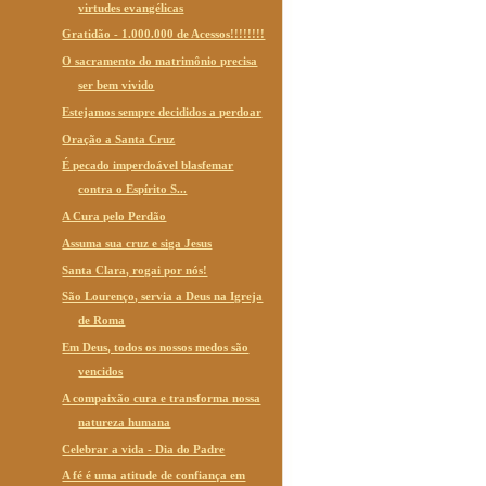
virtudes evangélicas
Gratidão - 1.000.000 de Acessos!!!!!!!!
O sacramento do matrimônio precisa
ser bem vivido
Estejamos sempre decididos a perdoar
Oração a Santa Cruz
É pecado imperdoável blasfemar
contra o Espírito S...
A Cura pelo Perdão
Assuma sua cruz e siga Jesus
Santa Clara, rogai por nós!
São Lourenço, servia a Deus na Igreja
de Roma
Em Deus, todos os nossos medos são
vencidos
A compaixão cura e transforma nossa
natureza humana
Celebrar a vida - Dia do Padre
A fé é uma atitude de confiança em