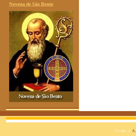
Novena de São Bento
Dise�o de
A.