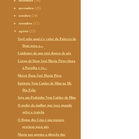
►
dezembro
(16)
►
novembro
(20)
►
outubro
(24)
►
setembro
(17)
▼
agosto
(23)
Você sabe qual é o valor da Palavra de
Deus para a...
Cuidemos do que está dentro de nós
Corpo de Dom José Maria Pires chega
à Paraíba e ve...
Morre Dom José Maria Pires
Instituto Vem Cuidar de Mim no Mc
Dia Feliz
Seja um Padrinho Vem Cuidar de Mim
O poder da mulher que reza quando
sofre a traição
O Reino dos Céus é um tesouro
precioso para nós
Maria nos aponta a direção das