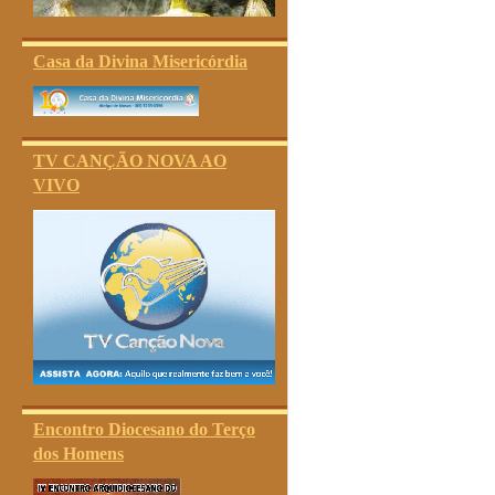
Casa da Divina Misericórdia
TV CANÇÃO NOVA AO
VIVO
Encontro Diocesano do Terço
dos Homens