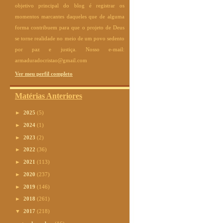
objetivo principal do blog é registrar os
momentos marcantes daqueles que de alguma
forma contribuem para que o projeto de Deus
se torne realidade no meio de um povo sedento
por paz e justiça. Nosso e-mail:
armaduradocristao@gmail.com
Ver meu perfil completo
Matérias Anteriores
►
2025
(5)
►
2024
(1)
►
2023
(2)
►
2022
(36)
►
2021
(113)
►
2020
(237)
►
2019
(146)
►
2018
(261)
▼
2017
(218)