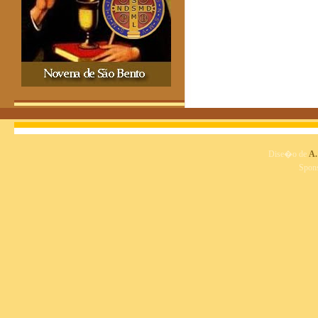
Dise�o de
A.
Spon