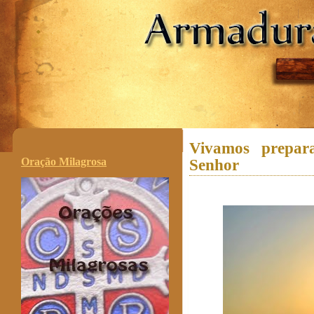
.
Vivamos prepar
Oração Milagrosa
Senhor