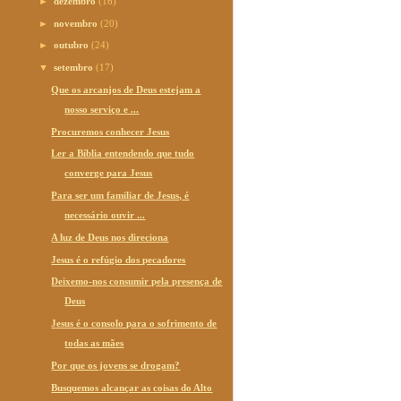
►
dezembro
(16)
►
novembro
(20)
►
outubro
(24)
▼
setembro
(17)
Que os arcanjos de Deus estejam a
nosso serviço e ...
Procuremos conhecer Jesus
Ler a Bíblia entendendo que tudo
converge para Jesus
Para ser um familiar de Jesus, é
necessário ouvir ...
A luz de Deus nos direciona
Jesus é o refúgio dos pecadores
Deixemo-nos consumir pela presença de
Deus
Jesus é o consolo para o sofrimento de
todas as mães
Por que os jovens se drogam?
Busquemos alcançar as coisas do Alto