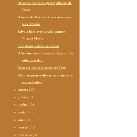
Deixemo-nos tocar pelas palavras de
Jesus
O nome de Maria é doce e suave aos
seus devotos
Salve a bem-aventurada sempre
Virgem Maria
Com Jesus, celebre a vitória
O Senhor nos conhece por inteiro, Ele
sabe tudo de...
Deixemo-nos converter por Jesus
Vivamos preparados para o encontro
com o Senhor
►
agosto
(23)
►
julho
(17)
►
junho
(10)
►
maio
(27)
►
abril
(16)
►
março
(25)
►
fevereiro
(8)