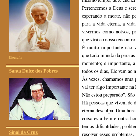
Pertencemos a Deus e ser
esperando a morte, não p
para a vida eterna, a vid
vivermos como noivos, pre
que virá ao nosso encontro
É muito importante não v
que todo mundo dá para as
Biografia
momento; é importante, a 
todos os dias, Ele vem ao 
Santa Dulce dos Pobres
Às vezes, chamamos uma pe
vai ter algo importante na
Não estou preparado”. São 
Há pessoas que vivem de da
eterna desculpa. Uma hora
coisa está bem e outra ho
temos dificuldades, proble
Sinal da Cruz
resolver esses problemas.