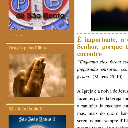
São Bento
É importante, a 
Senhor, porque t
Oração pelos Filhos
encontro
“Enquanto elas foram co
preparadas entraram com
fechou”
(Mateus 25, 10).
A Igreja é a noiva de Jes
fazemos parte da Igreja s
a caminho do encontro co
São João Paulo II
mas, mais do que o banq
seremos para sempre d’Ele
mesmo tempo, deve encher d