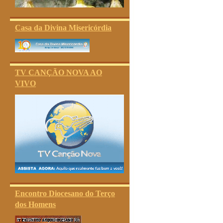
Casa da Divina Misericórdia
TV CANÇÃO NOVA AO
VIVO
Encontro Diocesano do Terço
dos Homens