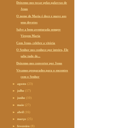
Deixemo-nos tocar pelas palavras de
Jesus
O nome de Maria é doce e suave aos
seus devotos
Salve a bem-aventurada sempre
Virgem Maria
Com Jesus, celebre a vitória
O Senhor nos conhece por inteiro, Ele
sabe tudo de...
Deixemo-nos converter por Jesus
Vivamos preparados para o encontro
com o Senhor
►
agosto
(23)
►
julho
(17)
►
junho
(10)
►
maio
(27)
►
abril
(16)
►
março
(25)
►
fevereiro
(8)