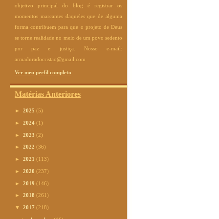
objetivo principal do blog é registrar os
momentos marcantes daqueles que de alguma
forma contribuem para que o projeto de Deus
se torne realidade no meio de um povo sedento
por paz e justiça. Nosso e-mail:
armaduradocristao@gmail.com
Ver meu perfil completo
Matérias Anteriores
►
2025
(5)
►
2024
(1)
►
2023
(2)
►
2022
(36)
►
2021
(113)
►
2020
(237)
►
2019
(146)
►
2018
(261)
▼
2017
(218)