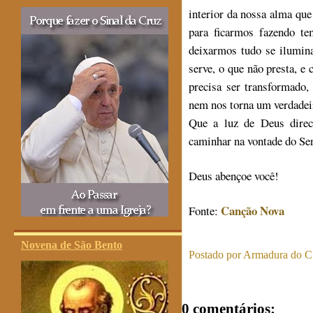
interior da nossa alma qu
para ficarmos fazendo t
deixarmos tudo se iluminar
serve, o que não presta, e 
precisa ser transformado,
nem nos torna um verdadeir
Que a luz de Deus direc
caminhar na vontade do Se
Deus abençoe você!
Canção Nova
Fonte:
Novena de São Bento
Postado por
Armadura do Cr
0 comentários: