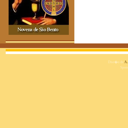
Dise�o de
A.
Spon