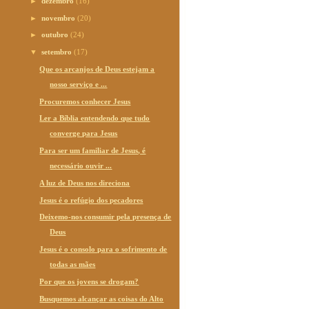
►
dezembro
(16)
►
novembro
(20)
►
outubro
(24)
▼
setembro
(17)
Que os arcanjos de Deus estejam a
nosso serviço e ...
Procuremos conhecer Jesus
Ler a Bíblia entendendo que tudo
converge para Jesus
Para ser um familiar de Jesus, é
necessário ouvir ...
A luz de Deus nos direciona
Jesus é o refúgio dos pecadores
Deixemo-nos consumir pela presença de
Deus
Jesus é o consolo para o sofrimento de
todas as mães
Por que os jovens se drogam?
Busquemos alcançar as coisas do Alto