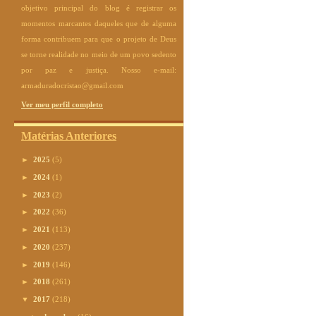
objetivo principal do blog é registrar os
momentos marcantes daqueles que de alguma
forma contribuem para que o projeto de Deus
se torne realidade no meio de um povo sedento
por paz e justiça. Nosso e-mail:
armaduradocristao@gmail.com
Ver meu perfil completo
Matérias Anteriores
►
2025
(5)
►
2024
(1)
►
2023
(2)
►
2022
(36)
►
2021
(113)
►
2020
(237)
►
2019
(146)
►
2018
(261)
▼
2017
(218)