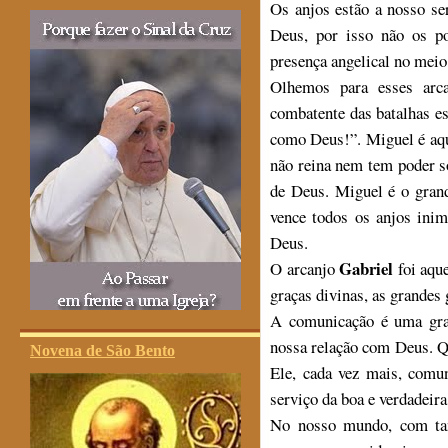
Os anjos estão a nosso se
Deus, por isso não os p
presença angelical no meio
Olhemos para esses arc
combatente das batalhas e
como Deus!”. Miguel é aque
não reina nem tem poder 
de Deus. Miguel é o grand
vence todos os anjos inim
Deus.
Gabriel
O arcanjo
foi aque
graças divinas, as grandes
A comunicação é uma gra
nossa relação com Deus. 
Novena de São Bento
Ele, cada vez mais, comu
serviço da boa e verdadeir
No nosso mundo, com tant