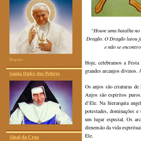
“Houve uma batalha no 
Dragão. O Dragão lutou ju
e não se encontr
Biografia
Hoje, celebramos a Festa 
grandes arcanjos divinos. 
Santa Dulce dos Pobres
Os anjos são criaturas de
Anjos são espíritos puros
d’Ele. Na hierarquia angel
potestades, dominações e 
um lugar especial. Os ar
dimensão da vida espiritu
Ele.
Sinal da Cruz