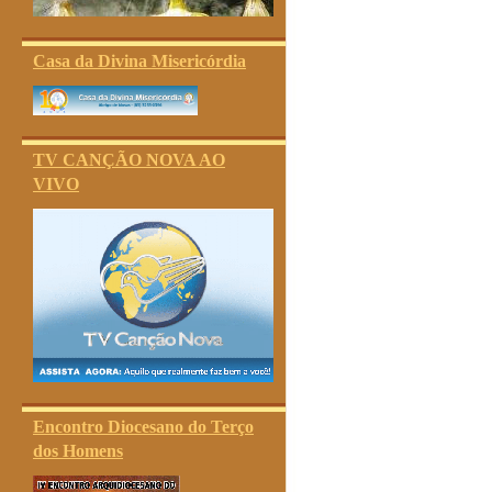
Casa da Divina Misericórdia
TV CANÇÃO NOVA AO
VIVO
Encontro Diocesano do Terço
dos Homens