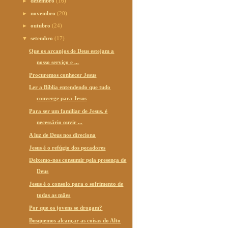
►
dezembro
(16)
►
novembro
(20)
►
outubro
(24)
▼
setembro
(17)
Que os arcanjos de Deus estejam a
nosso serviço e ...
Procuremos conhecer Jesus
Ler a Bíblia entendendo que tudo
converge para Jesus
Para ser um familiar de Jesus, é
necessário ouvir ...
A luz de Deus nos direciona
Jesus é o refúgio dos pecadores
Deixemo-nos consumir pela presença de
Deus
Jesus é o consolo para o sofrimento de
todas as mães
Por que os jovens se drogam?
Busquemos alcançar as coisas do Alto