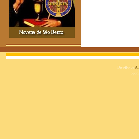
Dise�o de
A.
Spon