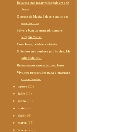
Deixemo-nos tocar pelas palavras de
Jesus
O nome de Maria é doce e suave aos
seus devotos
Salve a bem-aventurada sempre
Virgem Maria
Com Jesus, celebre a vitória
O Senhor nos conhece por inteiro, Ele
sabe tudo de...
Deixemo-nos converter por Jesus
Vivamos preparados para o encontro
com o Senhor
►
agosto
(23)
►
julho
(17)
►
junho
(10)
►
maio
(27)
►
abril
(16)
►
março
(25)
►
fevereiro
(8)