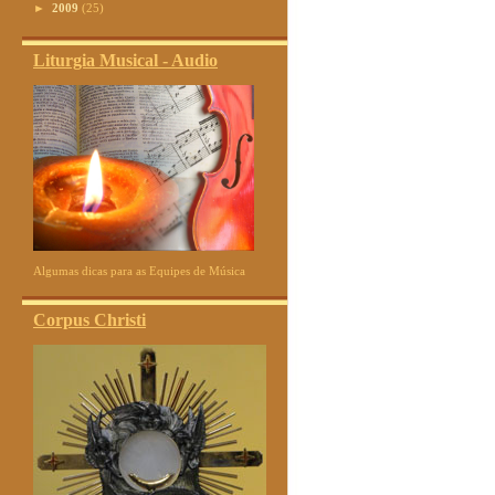
►
2009
(25)
Liturgia Musical - Audio
Algumas dicas para as Equipes de Música
Corpus Christi