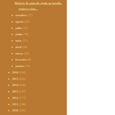
História de amizade ajuda na batalha
contra o cânc...
►
setembro
(17)
►
agosto
(23)
►
julho
(17)
►
junho
(10)
►
maio
(27)
►
abril
(16)
►
março
(25)
►
fevereiro
(8)
►
janeiro
(15)
►
2016
(218)
►
2015
(352)
►
2014
(366)
►
2013
(247)
►
2012
(177)
►
2011
(196)
►
2010
(180)