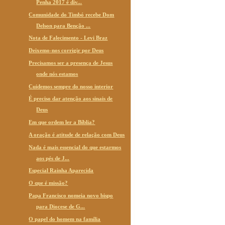
Penha 2017 é div...
Comunidade do Timbó recebe Dom
Delson para Benção ...
Nota de Falecimento - Levi Braz
Deixemo-nos corrigir por Deus
Precisamos ser a presença de Jesus
onde nós estamos
Cuidemos sempre do nosso interior
É preciso dar atenção aos sinais de
Deus
Em que ordem ler a Bíblia?
A oração é atitude de relação com Deus
Nada é mais essencial do que estarmos
aos pés de J...
Especial Rainha Aparecida
O que é missão?
Papa Francisco nomeia novo bispo
para Diocese de G...
O papel do homem na família