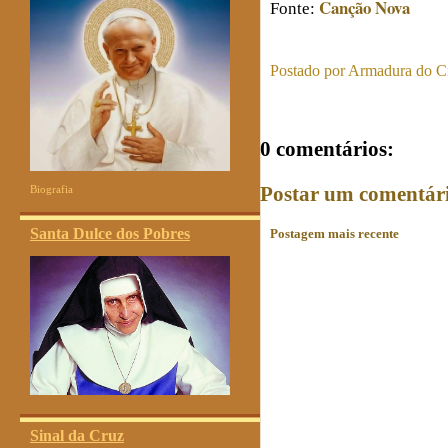
Canção Nova
Fonte:
Postado por
Armadura do Cr
0 comentários:
Postar um comentár
Biografia
Santa Dulce dos Pobres
Postagem mais recente
Sinal da Cruz