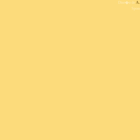
Dise�o de
A.
Spon