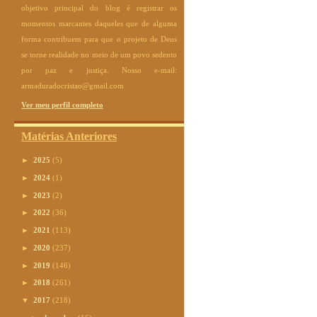
objetivo principal do blog é registrar os
momentos marcantes daqueles que de alguma
forma contribuem para que o projeto de Deus
se torne realidade no meio de um povo sedento
por paz e justiça. Nosso e-mail:
armaduradocristao@gmail.com
Ver meu perfil completo
Matérias Anteriores
►
2025
(5)
►
2024
(1)
►
2023
(2)
►
2022
(36)
►
2021
(113)
►
2020
(237)
►
2019
(146)
►
2018
(261)
▼
2017
(218)