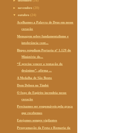
►
dezembro
(16)
►
novembro
(20)
▼
outubro
(24)
Acolhamos a Palavra de Deus em nosso
coração
Mensagem sobre fundamentalismo e
intolerância cont...
Bispos repudiam Portaria nº 1.129 do
Ministério do...
“É preciso vencer a tentação do
desânimo”, afirma ...
A Medalha de São Bento
Dom Delson no Timbó
O fogo do Espírito incendeia nosso
coração
Precisamos ser responsáveis pela graça
que recebemos
Estejamos sempre vigilantes
Programação da Festa e Romaria da