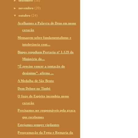
►
dezembro
(16)
►
novembro
(20)
▼
outubro
(24)
Acolhamos a Palavra de Deus em nosso
coração
Mensagem sobre fundamentalismo e
intolerância cont...
Bispos repudiam Portaria nº 1.129 do
Ministério do...
“É preciso vencer a tentação do
desânimo”, afirma ...
A Medalha de São Bento
Dom Delson no Timbó
O fogo do Espírito incendeia nosso
coração
Precisamos ser responsáveis pela graça
que recebemos
Estejamos sempre vigilantes
Programação da Festa e Romaria da