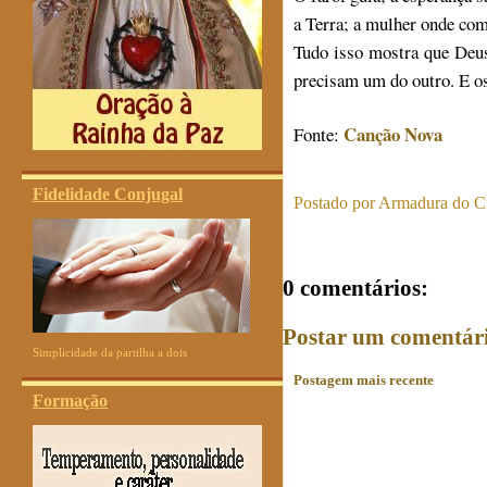
a Terra; a mulher onde co
Tudo isso mostra que Deu
precisam um do outro. E os
Canção Nova
Fonte:
Fidelidade Conjugal
Postado por
Armadura do Cr
0 comentários:
Postar um comentár
Simplicidade da partilha a dois
Postagem mais recente
Formação