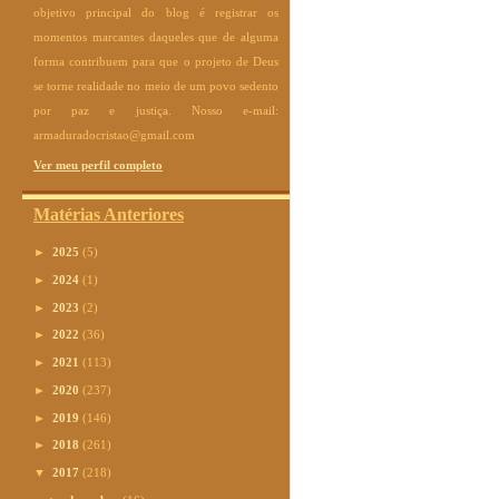
objetivo principal do blog é registrar os
momentos marcantes daqueles que de alguma
forma contribuem para que o projeto de Deus
se torne realidade no meio de um povo sedento
por paz e justiça. Nosso e-mail:
armaduradocristao@gmail.com
Ver meu perfil completo
Matérias Anteriores
►
2025
(5)
►
2024
(1)
►
2023
(2)
►
2022
(36)
►
2021
(113)
►
2020
(237)
►
2019
(146)
►
2018
(261)
▼
2017
(218)