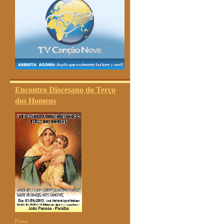
Encontro Diocesano do Terço
dos Homens
Fotos