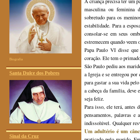
A criança precisa ter um p
masculina ou feminina d
sobretudo para os menino
estabilidade. Para a esposa
consolar-se em seus omb
estremecem quando veem o
Papa Paulo VI disse que 
coração. Ele tem o primado 
Biografia
São Paulo pediu aos mari
Santa Dulce dos Pobres
a Igreja e se entregou por 
para gastar a sua vida pelo
a cabeça da família, deve e
seja feliz.
Para isso, ele terá, antes
pensamentos, palavras e a
indissolúvel. Qualquer res
Um adultério é um cânce
Sinal da Cruz
praticado pelo marido. En