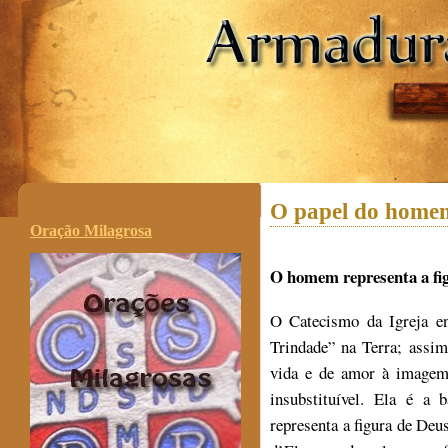
.
O papel do homem
Oração Milagrosa
O homem representa a fi
O Catecismo da Igreja en
Trindade” na Terra; assi
vida e de amor à imagem 
insubstituível. Ela é a
representa a figura de De