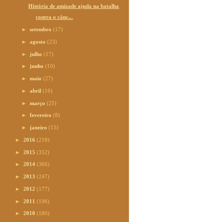
História de amizade ajuda na batalha
contra o cânc...
►
setembro
(17)
►
agosto
(23)
►
julho
(17)
►
junho
(10)
►
maio
(27)
►
abril
(16)
►
março
(25)
►
fevereiro
(8)
►
janeiro
(15)
►
2016
(218)
►
2015
(352)
►
2014
(366)
►
2013
(247)
►
2012
(177)
►
2011
(196)
►
2010
(180)