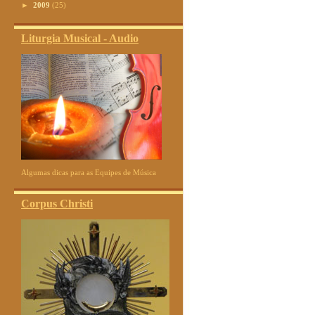
►
2009
(25)
Liturgia Musical - Audio
Algumas dicas para as Equipes de Música
Corpus Christi