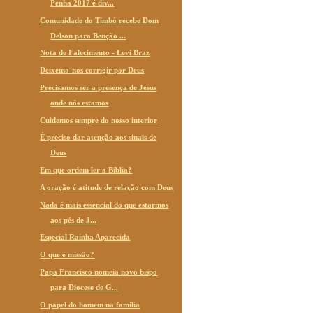
Penha 2017 é div...
Comunidade do Timbó recebe Dom
Delson para Benção ...
Nota de Falecimento - Levi Braz
Deixemo-nos corrigir por Deus
Precisamos ser a presença de Jesus
onde nós estamos
Cuidemos sempre do nosso interior
É preciso dar atenção aos sinais de
Deus
Em que ordem ler a Bíblia?
A oração é atitude de relação com Deus
Nada é mais essencial do que estarmos
aos pés de J...
Especial Rainha Aparecida
O que é missão?
Papa Francisco nomeia novo bispo
para Diocese de G...
O papel do homem na família