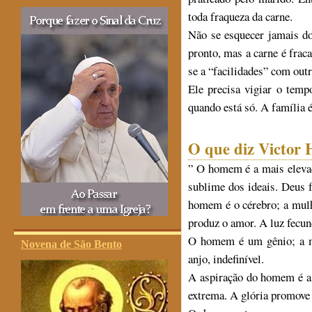
toda fraqueza da carne.
Não se esquecer jamais do 
pronto, mas a carne é fra
se a “facilidades” com outr
Ele precisa vigiar o temp
quando está só. A família é
O que diz Victor
” O homem é a mais elevad
sublime dos ideais. Deus f
homem é o cérebro; a mulh
produz o amor. A luz fecun
O homem é um gênio; a m
Novena de São Bento
anjo, indefinível.
A aspiração do homem é a 
extrema. A glória promove 