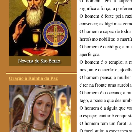
O homem tem a supremac
significa a força; a preferên
O homem é forte pela razã
convence; as lágrimas com
O homem é capaz de todos 
heroísmo nobilita; o martír
O homem é o código; a mul
aperfeiçoa.
O homem é o templo; a mu
nos; ante o sacrário, ajoel
O homem pensa; a mulher s
Oração à Rainha da Paz
é ter na fronte uma auréola
O homem é o oceano; a mul
lago, a poesia que deslumb
O homem é a águia que voa
o espaço; cantar é conquist
O homem tem um farol: a c
O farol guia; a esperança 