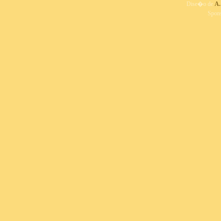
Dise�o de
A.
Spon