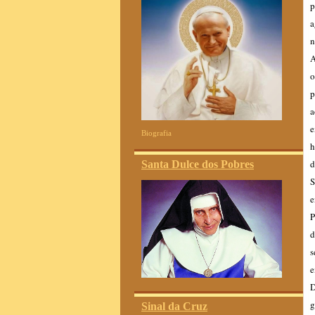
p
a
n
A
o
p
a
e
Biografia
h
d
Santa Dulce dos Pobres
S
e
P
d
s
e
D
g
Sinal da Cruz