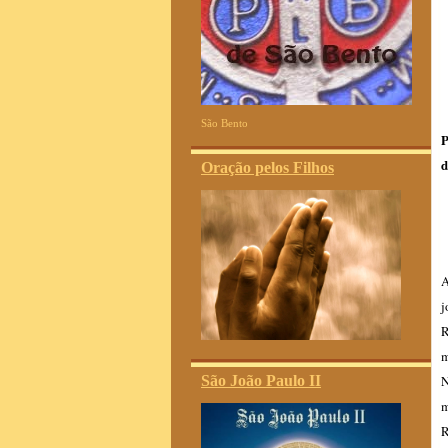
São Bento
P
d
Oração pelos Filhos
A
j
R
m
N
São João Paulo II
m
R