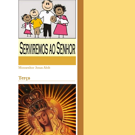
Monsenhor Jonas Abib
Terço