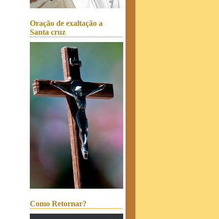
Oração de exaltação a
Santa cruz
Como Retornar?