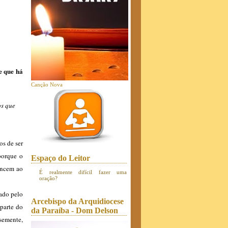
e que há
Canção Nova
os que
os de ser
porque o
Espaço do Leitor
tencem ao
É realmente difícil fazer uma
oração?
ado pelo
Arcebispo da Arquidiocese
 parte do
da Paraíba - Dom Delson
 semente,