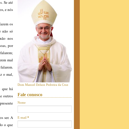
. Se até
os, e nós
fazem os
le não só
 não nos
oas, por
falarem;
arem mal
 falarem.
z o mal,
Dom Manoel Delson Pedreira da Cruz
e que há
Fale conosco
ue outros
 presente
Nome
os ser. A
E-mail
*
do o que