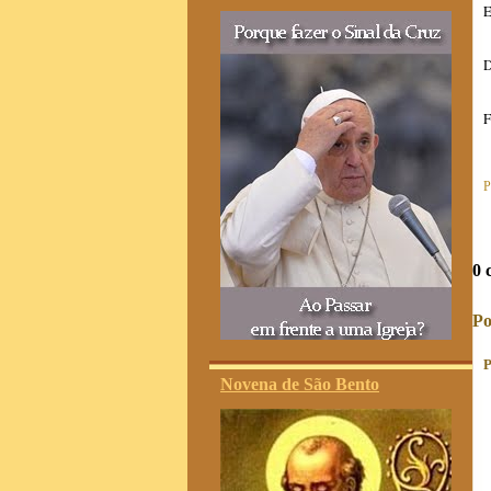
E
D
F
P
0 
Po
P
Novena de São Bento