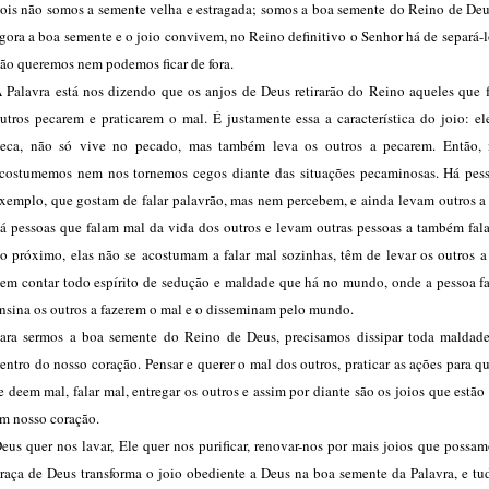
ois não somos a semente velha e estragada; somos a boa semente do Reino de Deus
gora a boa semente e o joio convivem, no Reino definitivo o Senhor há de separá-l
ão queremos nem podemos ficar de fora.
 Palavra está nos dizendo que os anjos de Deus retirarão do Reino aqueles que 
utros pecarem e praticarem o mal. É justamente essa a característica do joio: e
eca, não só vive no pecado, mas também leva os outros a pecarem. Então,
costumemos nem nos tornemos cegos diante das situações pecaminosas. Há pess
xemplo, que gostam de falar palavrão, mas nem percebem, e ainda levam outros a 
á pessoas que falam mal da vida dos outros e levam outras pessoas a também fal
o próximo, elas não se acostumam a falar mal sozinhas, têm de levar os outros a
em contar todo espírito de sedução e maldade que há no mundo, onde a pessoa fa
nsina os outros a fazerem o mal e o disseminam pelo mundo.
ara sermos a boa semente do Reino de Deus, precisamos dissipar toda maldad
entro do nosso coração. Pensar e querer o mal dos outros, praticar as ações para q
e deem mal, falar mal, entregar os outros e assim por diante são os joios que estão
m nosso coração.
eus quer nos lavar, Ele quer nos purificar, renovar-nos por mais joios que possam
raça de Deus transforma o joio obediente a Deus na boa semente da Palavra, e tu