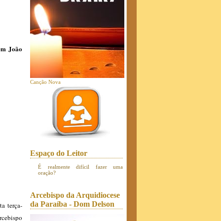
 em João
Canção Nova
Espaço do Leitor
É realmente difícil fazer uma
oração?
Arcebispo da Arquidiocese
da Paraíba - Dom Delson
a terça-
rcebispo