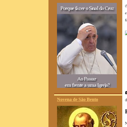
(
e
f
Novena de São Bento
(
N