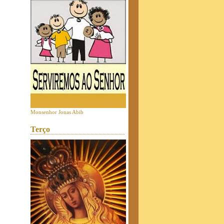
Monsenhor Jonas Abib
Terço