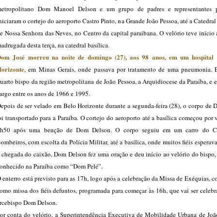
etropolitano Dom Manoel Delson e um grupo de padres e representantes p
niciaram o cortejo do aeroporto Castro Pinto, na Grande João Pessoa, até a Catedral
e Nossa Senhora das Neves, no Centro da capital paraibana. O velório teve início
adrugada desta terça, na catedral basílica.
om José morreu na noite de domingo (27), aos 98 anos, em um hospital 
orizonte
, em Minas Gerais, onde passava por tratamento de uma pneumonia. E
uarto bispo da região metropolitana de João Pessoa, a Arquidiocese da Paraíba, e 
argo entre os anos de 1966 e 1995.
epois de ser velado em Belo Horizonte durante a segunda-feira (28), o corpo de 
oi transportado para a Paraíba. O cortejo do aeroporto até a basílica começou por 
h50 após uma benção de Dom Delson. O corpo seguiu em um carro do C
ombeiros, com escolta da Polícia Militar, até a basílica, onde muitos fiéis espera
 chegada do caixão, Dom Delson fez uma oração e deu início ao velório do bispo
onhecido na Paraíba como “Dom Pelé”.
 enterro está previsto para as 17h, logo após a celebração da Missa de Exéquias, 
omo missa dos fiéis defuntos, programada para começar às 16h, que vai ser celeb
rcebispo Dom Delson.
or conta do velório, a Superintendência Executiva de Mobilidade Urbana de Joã