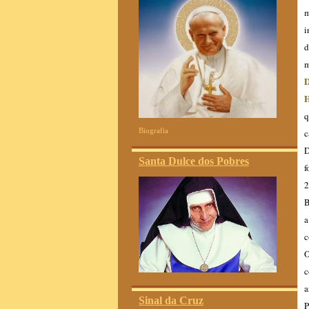
m
i
d
m
D
H
q
Biografia
c
D
Santa Dulce dos Pobres
f
2
B
a
c
O
c
a
Sinal da Cruz
P