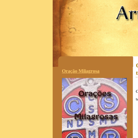
.
Oração Milagrosa
C