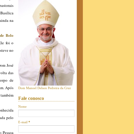
astorais
 Basílica
 ainda na
de Belo
le foi o
esteve no
Dom José
volta das
orpo de
vam. Após
Dom Manoel Delson Pedreira da Cruz
, também
Fale conosco
Nome
conhecida
rada pelo
E-mail
*
o Pessoa