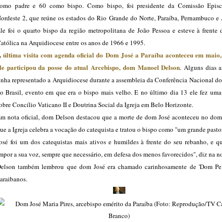
omo padre e 60 como bispo. Como bispo, foi presidente da Comissão Epis
ordeste 2, que reúne os estados do Rio Grande do Norte, Paraíba, Pernambuco e 
le foi o quarto bispo da região metropolitana de João Pessoa e esteve à frente 
atólica na Arquidiocese entre os anos de 1966 e 1995.
última visita com agenda oficial do Dom José a Paraíba aconteceu em maio
A
le participou da posse do atual Arcebispo, dom Manoel Delson
. Alguns dias a
inha representado a Arquidiocese durante a assembleia da Conferência Nacional d
o Brasil, evento em que era o bispo mais velho. E no último dia 13 ele fez uma 
obre Concílio Vaticano II e Doutrina Social da Igreja em Belo Horizonte.
m nota oficial, dom Delson destacou que a morte de dom José aconteceu no do
ue a Igreja celebra a vocação do catequista e tratou o bispo como "um grande past
osé foi um dos catequistas mais ativos e humildes à frente do seu rebanho, e q
mpor a sua voz, sempre que necessário, em defesa dos menos favorecidos", diz na 
elson também lembrou que dom José era chamado carinhosamente de 'Dom Pel
araibanos.