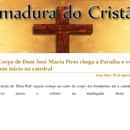
Corpo de Dom José Maria Pires chega à Paraíba e ve
tem início na catedral
terça-feira, 29 de agos
aixão de 'Dom Pelé' seguiu cortejo no carro do corpo dos bombeiros até a catedr
teve início o velório na madrugada desta t