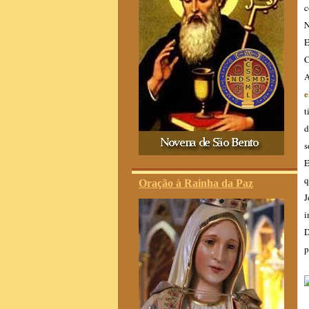
c
N
E
C
e
t
d
s
E
q
Oração à Rainha da Paz
J
i
D
p