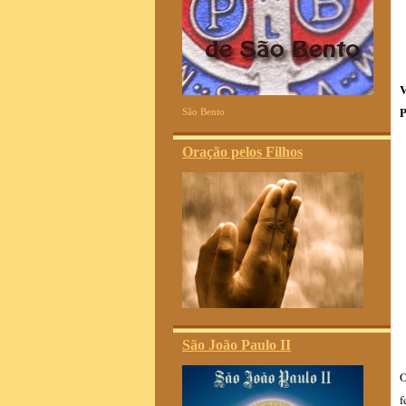
V
P
São Bento
Oração pelos Filhos
São João Paulo II
O
f