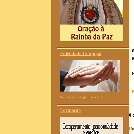
Fidelidade Conjugal
B
F
P
Simplicidade da partilha a dois
Formação
0 
Po