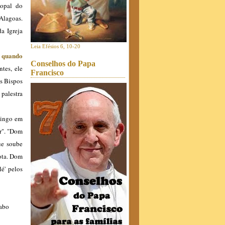
copal do
Alagoas.
da Igreja
Leia Efésios 6, 10-20
, quando
Conselhos do Papa
ntes, ele
Francisco
os Bispos
palestra
mingo em
or". "Dom
ue soube
nota. Dom
é' pelos