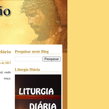
lório
Pesquisar neste Blog
to de 2017
Liturgia Diária
al, onde
erça.