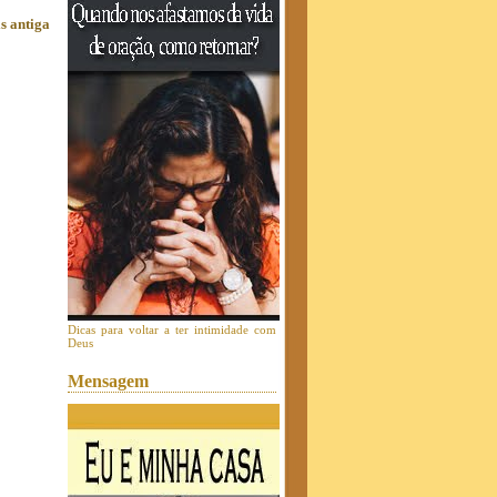
s antiga
Dicas para voltar a ter intimidade com
Deus
Mensagem