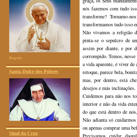
graça, os Seus mandamento
nós fazemos com tudo iss
transforme? Tornamo-nos
transformamos tudo isso e
Não vivamos a religião d
pinta-se o sepulcro de u
assim por diante, e por d
corrompido. Temos, nesse 
Biografia
a vida aparente, é viver d
retoque, parece bela, bonita
Santa Dulce dos Pobres
mas, por dentro, está che
desejos e más inclinações.
Cuidemos para não nos to
interior e não da vida exte
do que está dentro de nós
Não adianta só cuidarmos 
ou apenas comprar uma bel
Sinal da Cruz
Precisamos cuidar daqu