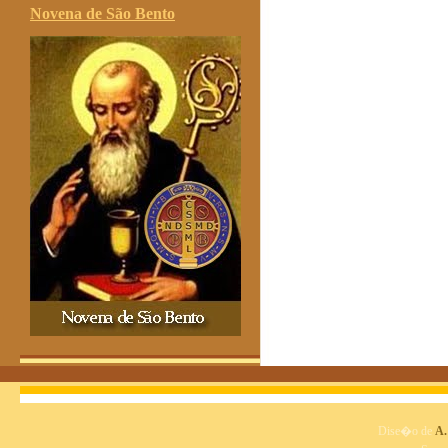
Novena de São Bento
Dise�o de
A.