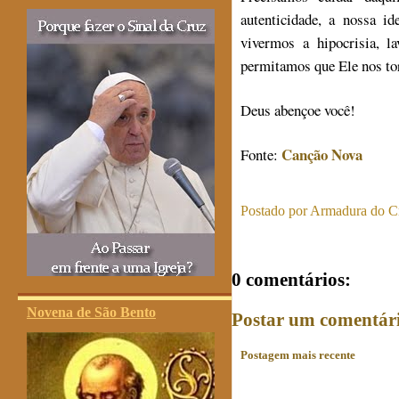
autenticidade, a nossa i
vivermos a hipocrisia, l
permitamos que Ele nos tor
Deus abençoe você!
Canção Nova
Fonte:
Postado por
Armadura do Cr
0 comentários:
Novena de São Bento
Postar um comentár
Postagem mais recente