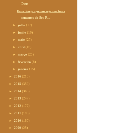
Deus
Deus deseja que nós sejamos boas
sementes do Seu R...
►
julho
(17)
►
junho
(10)
►
maio
(27)
►
abril
(16)
►
março
(25)
►
fevereiro
(8)
►
janeiro
(15)
►
2016
(218)
►
2015
(352)
►
2014
(366)
►
2013
(247)
►
2012
(177)
►
2011
(196)
►
2010
(180)
►
2009
(25)