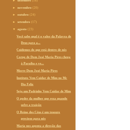
►
dezembro
(16)
►
novembro
(20)
►
outubro
(24)
►
setembro
(17)
▼
agosto
(23)
Você sabe qual é o valor da Palavra de
Deus para a...
Cuidemos do que está dentro de nós
Corpo de Dom José Maria Pires chega
à Paraíba e ve...
Morre Dom José Maria Pires
Instituto Vem Cuidar de Mim no Mc
Dia Feliz
Seja um Padrinho Vem Cuidar de Mim
O poder da mulher que reza quando
sofre a traição
O Reino dos Céus é um tesouro
precioso para nós
Maria nos aponta a direção das