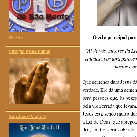
O zelo principal para
São Bento
“Ai de vós, mestres da Le
Oração pelos Filhos
caiados: por fora parecem
mortos e de
Que sentença dura Jesus dá
verdade, Ele dá uma senten
para pessoas que, às veze
pela vida errada que levam,
Jesus está sendo muito du
São João Paulo II
a Lei de Deus, que aprego
deu, muito será cobrado