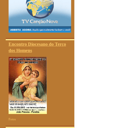
Encontro Diocesano do Terço
dos Homens
Fotos