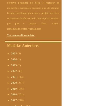
objetivo principal do blog é registrar os
momentos marcantes daqueles que de alguma
forma contribuem para que o projeto de Deus
se torne realidade no meio de um povo sedento
por paz e justiça. Nosso e-mail:
armaduradocristao@gmail.com
Ver meu perfil completo
Matérias Anteriores
►
2025
(5)
►
2024
(1)
►
2023
(2)
►
2022
(36)
►
2021
(113)
►
2020
(237)
►
2019
(146)
►
2018
(261)
▼
2017
(218)