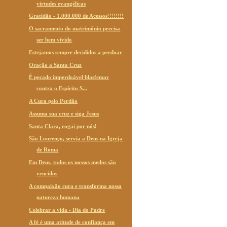
virtudes evangélicas
Gratidão - 1.000.000 de Acessos!!!!!!!!
O sacramento do matrimônio precisa
ser bem vivido
Estejamos sempre decididos a perdoar
Oração a Santa Cruz
É pecado imperdoável blasfemar
contra o Espírito S...
A Cura pelo Perdão
Assuma sua cruz e siga Jesus
Santa Clara, rogai por nós!
São Lourenço, servia a Deus na Igreja
de Roma
Em Deus, todos os nossos medos são
vencidos
A compaixão cura e transforma nossa
natureza humana
Celebrar a vida - Dia do Padre
A fé é uma atitude de confiança em