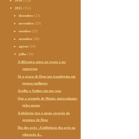
►
2016
(218)
▼
2015
(352)
►
dezembro
(23)
►
novembro
(20)
►
outubro
(25)
►
setembro
(28)
►
agosto
(34)
▼
julho
(33)
A diferença entre ser grato e ser
rancoroso
Só a graça de Deus nos transforma em
pessoas melhores
Acolha o Senhor em sua casa
Que a exemplo de Moisés, intercedamos
pelos nossos
A idolatria tira o nosso coração da
presença de Deus
Dia dos avós - A influência dos avós na
educação d...