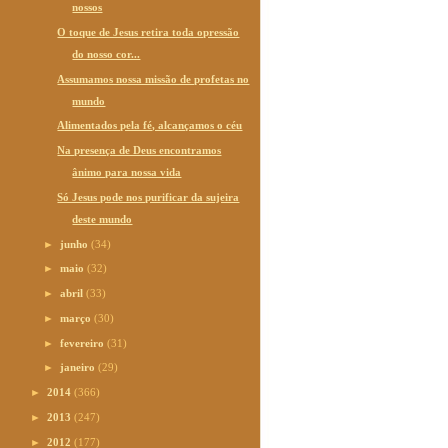
nossos
O toque de Jesus retira toda opressão
do nosso cor...
Assumamos nossa missão de profetas no
mundo
Alimentados pela fé, alcançamos o céu
Na presença de Deus encontramos
ânimo para nossa vida
Só Jesus pode nos purificar da sujeira
deste mundo
►
junho
(34)
►
maio
(32)
►
abril
(33)
►
março
(30)
►
fevereiro
(31)
►
janeiro
(29)
►
2014
(366)
►
2013
(247)
►
2012
(177)