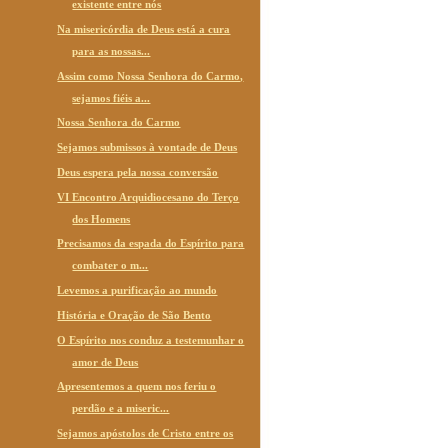
existente entre nós
Na misericórdia de Deus está a cura
para as nossas...
Assim como Nossa Senhora do Carmo,
sejamos fiéis a...
Nossa Senhora do Carmo
Sejamos submissos à vontade de Deus
Deus espera pela nossa conversão
VI Encontro Arquidiocesano do Terço
dos Homens
Precisamos da espada do Espírito para
combater o m...
Levemos a purificação ao mundo
História e Oração de São Bento
O Espírito nos conduz a testemunhar o
amor de Deus
Apresentemos a quem nos feriu o
perdão e a miseric...
Sejamos apóstolos de Cristo entre os