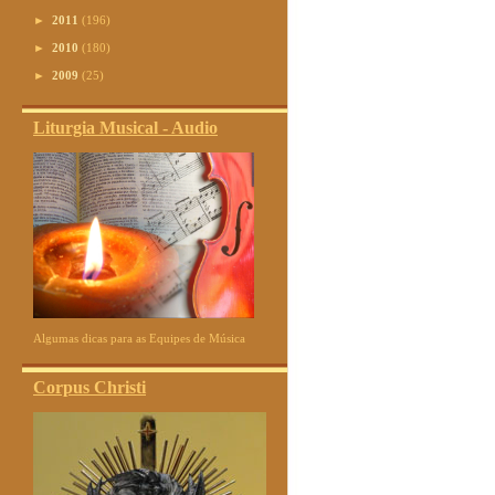
►
2011
(196)
►
2010
(180)
►
2009
(25)
Liturgia Musical - Audio
Algumas dicas para as Equipes de Música
Corpus Christi