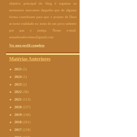
objetivo principal do blog é registrar os
momentos marcantes daqueles que de alguma
forma contribuem para que o projeto de Deus
se torne realidade no meio de um povo sedento
por paz e justiça. Nosso e-mail:
armaduradocristao@gmail.com
Ver meu perfil completo
Matérias Anteriores
►
2025
(5)
►
2024
(1)
►
2023
(2)
►
2022
(36)
►
2021
(113)
►
2020
(237)
►
2019
(146)
►
2018
(261)
►
2017
(218)