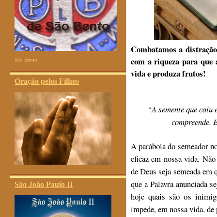
Combatamos a distração,
com a riqueza para que a
São Bento
vida e produza frutos!
Oração pelos Filhos
“
A semente que caiu e
compreende. E
A parábola do semeador no
eficaz em nossa vida. Nã
de Deus seja semeada em q
que a Palavra anunciada se
São João Paulo II
hoje quais são os inimig
impede, em nossa vida, de 