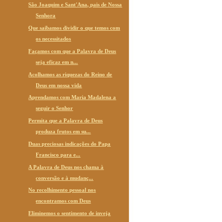
São Joaquim e Sant'Ana, pais de Nossa
Senhora
Que saibamos dividir o que temos com
os necessitados
Façamos com que a Palavra de Deus
seja eficaz em n...
Acolhamos as riquezas do Reino de
Deus em nossa vida
Aprendamos com Maria Madalena a
seguir o Senhor
Permita que a Palavra de Deus
produza frutos em su...
Duas preciosas indicações do Papa
Francisco para e...
A Palavra de Deus nos chama à
conversão e à mudanç...
No recolhimento pessoal nos
encontramos com Deus
Eliminemos o sentimento de inveja