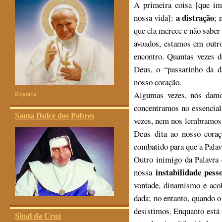
A primeira coisa [que im
a distração
nossa vida]:
; 
que ela merece e não saber
avoados, estamos em outr
encontro. Quantas vezes 
Deus, o “passarinho da d
nosso coração.
Algumas vezes, nós damos
Biografia
concentramos no essencial
Santa Dulce dos Pobres
vezes, nem nos lembramos 
Deus dita ao nosso coraç
combatido para que a Palav
Outro inimigo da Palavra 
instabilidade pess
nossa
vontade, dinamismo e aco
dada; no entanto, quando o
desistimos. Enquanto está
Sinal da Cruz