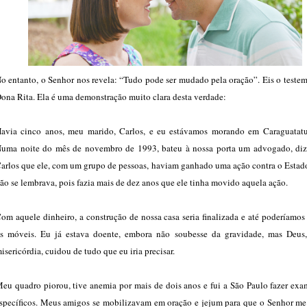
o entanto, o Senhor nos revela: “Tudo pode ser mudado pela oração”. Eis o teste
ona Rita. Ela é uma demonstração muito clara desta verdade:
avia cinco anos, meu marido, Carlos, e eu estávamos morando em Caraguatatu
uma noite do mês de novembro de 1993, bateu à nossa porta um advogado, di
arlos que ele, com um grupo de pessoas, haviam ganhado uma ação contra o Estado
ão se lembrava, pois fazia mais de dez anos que ele tinha movido aquela ação.
om aquele dinheiro, a construção de nossa casa seria finalizada e até poderíamo
s móveis. Eu já estava doente, embora não soubesse da gravidade, mas Deus
isericórdia, cuidou de tudo que eu iria precisar.
eu quadro piorou, tive anemia por mais de dois anos e fui a São Paulo fazer exa
specíficos. Meus amigos se mobilizavam em oração e jejum para que o Senhor me 