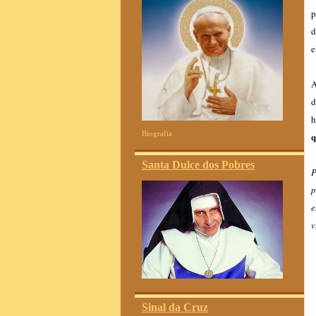
p
d
e
A
d
h
Biografia
q
Santa Dulce dos Pobres
P
p
e
v
Sinal da Cruz