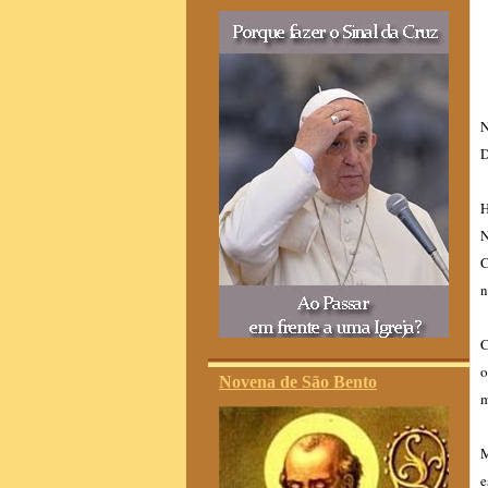
N
D
H
N
C
n
C
o
Novena de São Bento
m
M
e