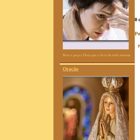
0 
Po
P
Reze e peça a Deus que o livre de todo estresse
Oração