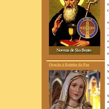
N
C
N
“
c
i
t
p
Oração à Rainha da Paz
N
M
i
m
M
f
p