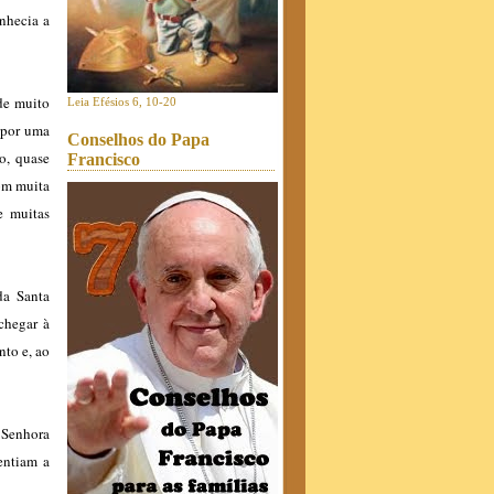
nhecia a
de muito
Leia Efésios 6, 10-20
 por uma
Conselhos do Papa
o, quase
Francisco
com muita
e muitas
da Santa
chegar à
nto e, ao
 Senhora
entiam a