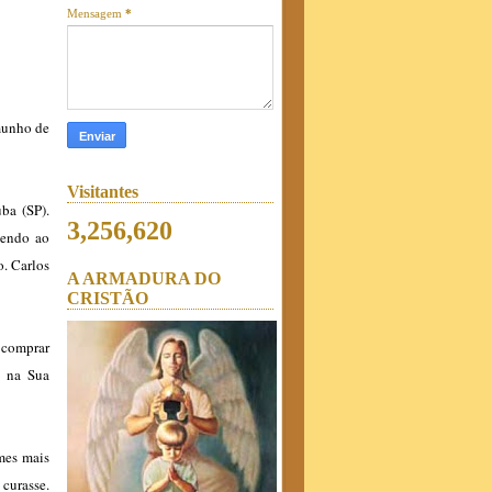
Mensagem
*
munho de
Visitantes
ba (SP).
3,256,620
zendo ao
. Carlos
A ARMADURA DO
CRISTÃO
s comprar
, na Sua
mes mais
curasse.