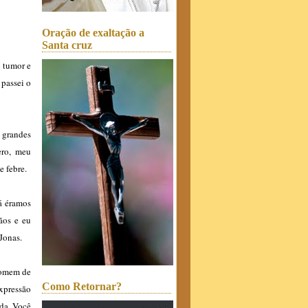
Oração de exaltação a
Santa cruz
o tumor e
 passei o
 grandes
ero, meu
e febre.
á éramos
ãos e eu
Jonas.
homem de
Como Retornar?
xpressão
ida. Você