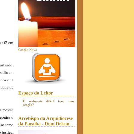
er fé em
Canção Nova
mentando,
ós dia em
s nós que
idade de
Espaço do Leitor
É realmente difícil fazer uma
oração?
Na mesma
 contra o
Arcebispo da Arquidiocese
da Paraíba - Dom Delson
Não temo
 justiça,