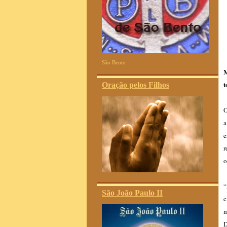
São Bento
M
t
Oração pelos Filhos
O
a
e
r
o
“
São João Paulo II
c
m
D