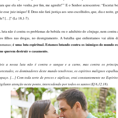
ara que ela não venha, por fim, me agredir!’” E o Senhor acrescentou: “Escutai 
iz esse juiz iníquo! E Deus não fará justiça aos seus escolhidos, que, dia e noite, g
le? […]” (Lc 18,1-7).
 luta não é contra os problemas de bebida ou o adultério do cônjuge, nem contra 
os filhos nas drogas, no desregramento. A batalha que enfrentamos vai além da
é uma luta espiritual. Estamos lutando contra os inimigos do mundo esp
umanas;
ue querem destruir o casamento.
ois a nossa luta não é contra o sangue e a carne, mas contra os princip
otestades, os dominadores deste mundo tenebroso, os espíritos malignos espalha
spaço. […] Com toda sorte de preces e súplicas, orai constantemente no Espírito
igilante atenção neste ponto, intercedendo por todos os santos (Ef 6,12.18).