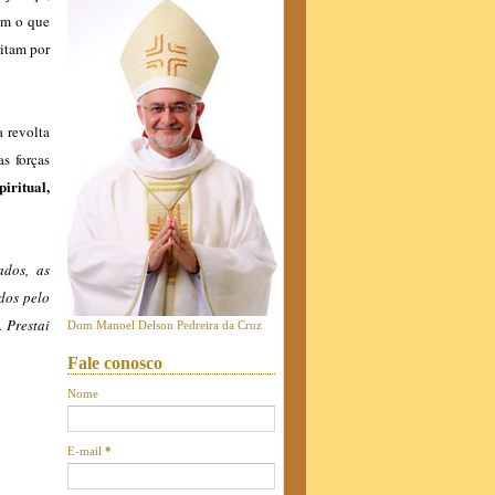
bem o que
ritam por
a revolta
s forças
iritual,
ados, as
dos pelo
. Prestai
Dom Manoel Delson Pedreira da Cruz
Fale conosco
Nome
E-mail
*