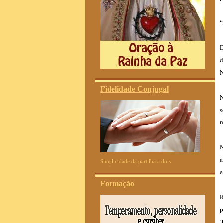
“
D
d
N
Fidelidade Conjugal
N
s
m
N
a
Simplicidade da partilha a dois
e
Formação
R
p
‘