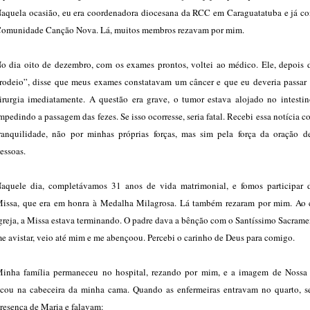
aquela ocasião, eu era coordenadora diocesana da RCC em Caraguatatuba e já co
omunidade Canção Nova. Lá, muitos membros rezavam por mim.
o dia oito de dezembro, com os exames prontos, voltei ao médico. Ele, depois 
rodeio”, disse que meus exames constatavam um câncer e que eu deveria passar
irurgia imediatamente. A questão era grave, o tumor estava alojado no intestin
mpedindo a passagem das fezes. Se isso ocorresse, seria fatal. Recebi essa notícia 
ranquilidade, não por minhas próprias forças, mas sim pela força da oração d
essoas.
aquele dia, completávamos 31 anos de vida matrimonial, e fomos participar 
issa, que era em honra à Medalha Milagrosa. Lá também rezaram por mim. Ao 
greja, a Missa estava terminando. O padre dava a bênção com o Santíssimo Sacrame
e avistar, veio até mim e me abençoou. Percebi o carinho de Deus para comigo.
inha família permaneceu no hospital, rezando por mim, e a imagem de Nossa
icou na cabeceira da minha cama. Quando as enfermeiras entravam no quarto, s
resença de Maria e falavam: