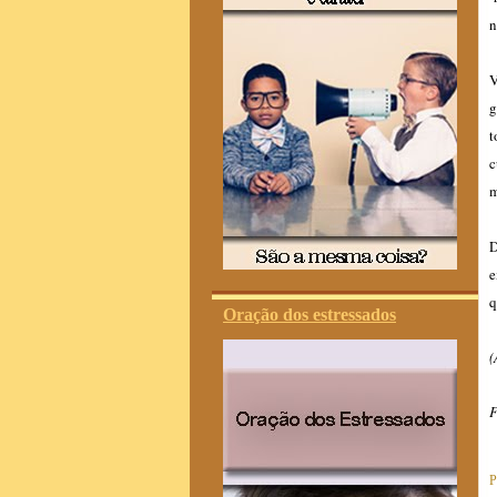
n
V
g
t
c
m
D
e
q
Oração dos estressados
(
F
P