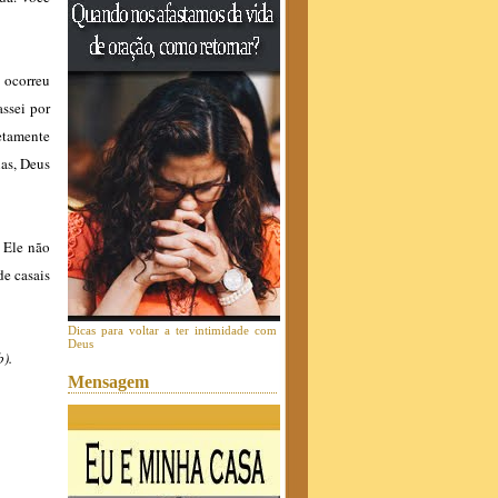
 ocorreu
assei por
etamente
nas, Deus
 Ele não
de casais
Dicas para voltar a ter intimidade com
Deus
).
Mensagem