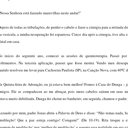
Nossa Senhora está fazendo maravilhas neste andar!”
epois de todas as tribulações, de perder o cabelo e fazer a cirurgia para a retirada d
a vesícula, a minha recuperação foi espantosa. Cinco dia após a cirurgia, tive alta e
atal em casa.
o início do seguinte ano, comecei as sessões de quimioterapia. Passei por
ofrimentos. Na terceira aplicação, pensei que fosse morrer. Vendo meu desesp
arido resolveu me levar para Cachoeira Paulista (SP), na Canção Nova, com 40ºC d
a Quinta-feira de Adoração, eu já estava bem melhor! Fomos à Casa do Dunga – j
migos. Ele se compadeceu ao me abraçar, pois meus cabelos saíram em suas m
stava muito debilitada. Dunga foi chorar no banheiro; em seguida, chamou o padre 
ezando por mim, padre Jonas abriu a Palavra de Deus e disse: “Não temas nada, 
redileção! Que a paz esteja contigo! Coragem!” (Dn 10-19). Rita troque a e
homem de predileção’ por ‘mulher de predileção’ e assuma essa realidade em sua v