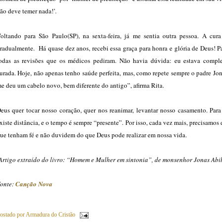
ão deve temer nada!’.
oltando para São Paulo(SP), na sexta-feira, já me sentia outra pessoa. A cura
radualmente. Há quase dez anos, recebi essa graça para honra e glória de Deus! P
odas as revisões que os médicos pediram. Não havia dúvida: eu estava compl
urada. Hoje, não apenas tenho saúde perfeita, mas, como repete sempre o padre Jo
e deu um cabelo novo, bem diferente do antigo”, afirma Rita.
eus quer tocar nosso coração, quer nos reanimar, levantar nosso casamento. Para
xiste distância, e o tempo é sempre “presente”. Por isso, cada vez mais, precisamos 
ue tenham fé e não duvidem do que Deus pode realizar em nossa vida.
Artigo extraído do livro: “Homem e Mulher em sintonia”, de monsenhor Jonas Abib
onte:
Canção Nova
ostado por
Armadura do Cristão