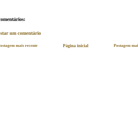
comentários:
star um comentário
ostagem mais recente
Página inicial
Postagem mai