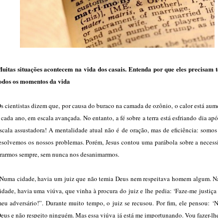
uitas situações acontecem na vida dos casais. Entenda por que eles precisam t
odos os momentos da vida
s cientistas dizem que, por causa do buraco na camada de ozônio, o calor está au
 cada ano, em escala avançada. No entanto, a fé sobre a terra está esfriando dia ap
scala assustadora! A mentalidade atual não é de oração, mas de eficiência: somo
esolvemos os nossos problemas. Porém, Jesus contou uma parábola sobre a necess
rarmos sempre, sem nunca nos desanimarmos.
Numa cidade, havia um juiz que não temia Deus nem respeitava homem algum. 
idade, havia uma viúva, que vinha à procura do juiz e lhe pedia: ‘Faze-me justiça
eu adversário!”. Durante muito tempo, o juiz se recusou. Por fim, ele pensou: ‘
eus e não respeito ninguém. Mas essa viúva já está me importunando. Vou fazer-lhe