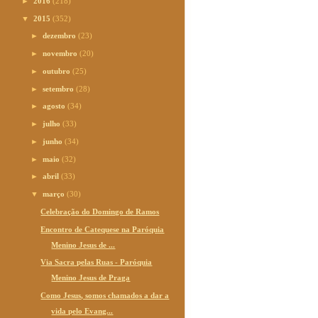
►
2016
(218)
▼
2015
(352)
►
dezembro
(23)
►
novembro
(20)
►
outubro
(25)
►
setembro
(28)
►
agosto
(34)
►
julho
(33)
►
junho
(34)
►
maio
(32)
►
abril
(33)
▼
março
(30)
Celebração do Domingo de Ramos
Encontro de Catequese na Paróquia
Menino Jesus de ...
Via Sacra pelas Ruas - Paróquia
Menino Jesus de Praga
Como Jesus, somos chamados a dar a
vida pelo Evang...