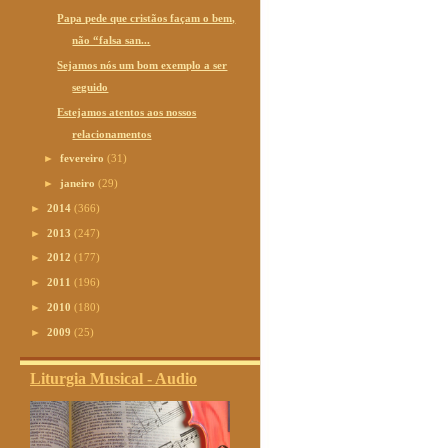
Papa pede que cristãos façam o bem,
não “falsa san...
Sejamos nós um bom exemplo a ser
seguido
Estejamos atentos aos nossos
relacionamentos
►
fevereiro
(31)
►
janeiro
(29)
►
2014
(366)
►
2013
(247)
►
2012
(177)
►
2011
(196)
►
2010
(180)
►
2009
(25)
Liturgia Musical - Audio