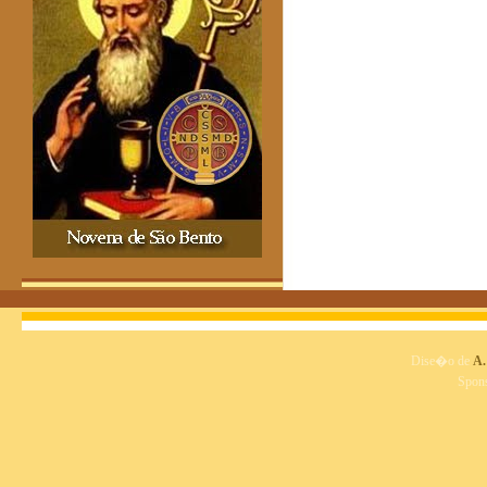
Dise�o de
A.
Spon