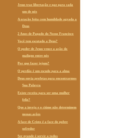
Jesus traz libertação e paz para cada
um de nós
A oração feita com humildade agrada a
Deus
2 Anos de Papado do Nosso Francisco
Você tem escutado a Deus?
O poder de Jesus vence a ação do
maligno entre nós
Por que fazer jejum?
O perdão é um escudo para a alma
Deus envia profetas para encontrarmos
Sua Palavra
Existe receita para ser uma mulher
feliz?
Que a inveja e o ciúme não determinem
nossas ações
A face de Cristo é a face do pobre
sofredor
Ser grande é servir a todos