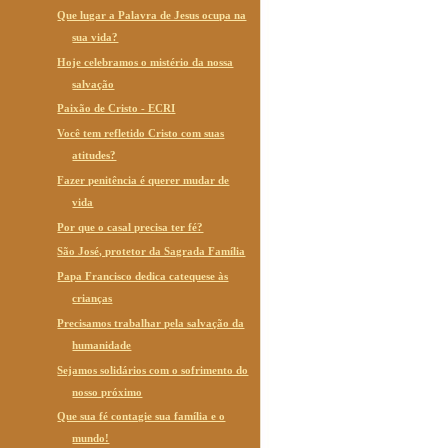
Que lugar a Palavra de Jesus ocupa na
sua vida?
Hoje celebramos o mistério da nossa
salvação
Paixão de Cristo - ECRI
Você tem refletido Cristo com suas
atitudes?
Fazer penitência é querer mudar de
vida
Por que o casal precisa ter fé?
São José, protetor da Sagrada Família
Papa Francisco dedica catequese às
crianças
Precisamos trabalhar pela salvação da
humanidade
Sejamos solidários com o sofrimento do
nosso próximo
Que sua fé contagie sua família e o
mundo!