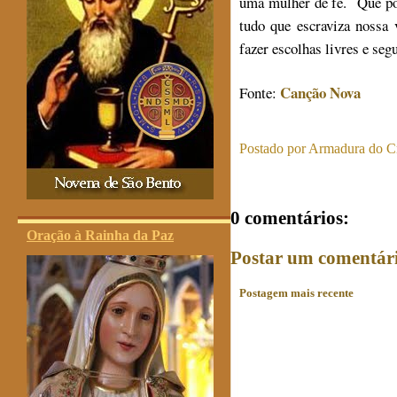
uma mulher de fé. Que pos
tudo que escraviza nossa
fazer escolhas livres e se
Canção Nova
Fonte:
Postado por
Armadura do Cr
0 comentários:
Oração à Rainha da Paz
Postar um comentár
Postagem mais recente