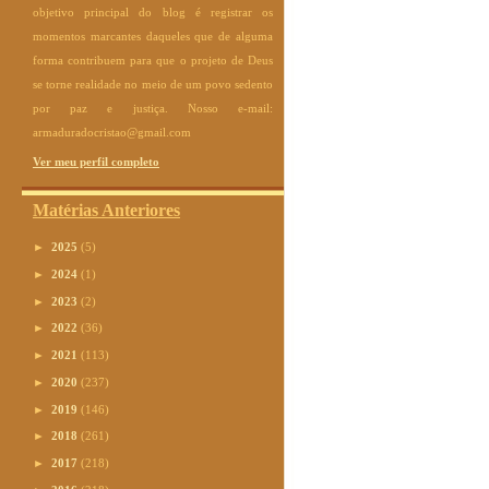
objetivo principal do blog é registrar os
momentos marcantes daqueles que de alguma
forma contribuem para que o projeto de Deus
se torne realidade no meio de um povo sedento
por paz e justiça. Nosso e-mail:
armaduradocristao@gmail.com
Ver meu perfil completo
Matérias Anteriores
►
2025
(5)
►
2024
(1)
►
2023
(2)
►
2022
(36)
►
2021
(113)
►
2020
(237)
►
2019
(146)
►
2018
(261)
►
2017
(218)