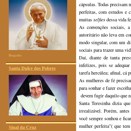
cápsulas. Todas precisam n
perfeitas, com estudos e c
muitas
selfies
dessa vida fe
As convenções sociais, a
autoritário não leva em co
modo singular, com um dia
sociais para trazer uma vida
Biografia
Daí, diante de tanta pr
infelizes, pois se adequa
Santa Dulce dos Pobres
tarefa hercúlea; afinal, cá
As mulheres de fé precisa
para sonhar e fazer escol
devem fugir daquilo que não
Santa Teresinha dizia q
irrealizável. Porém, ante
você sempre sonhou e fica
mulher perfeita”( que tem
Sinal da Cruz