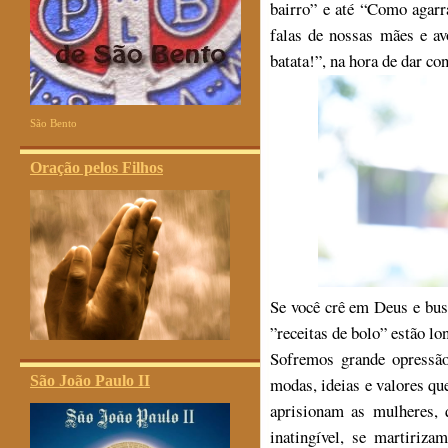
bairro” e até “Como agarr
falas de nossas mães e a
batata!”, na hora de dar co
São Bento
Oração pelos Filhos
Se você crê em Deus e bus
”receitas de bolo” estão lo
Sofremos grande opressã
São João Paulo II
modas, ideias e valores qu
aprisionam as mulheres,
inatingível, se martiriz