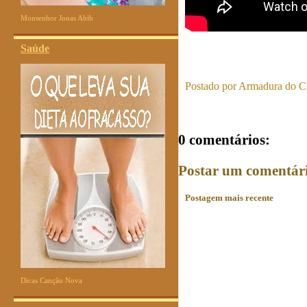
Monsenhor Jonas Abib
Saúde
Postado por
Armadura do Cr
0 comentários:
Postar um comentár
Postagem mais recente
Dicas Canção Nova