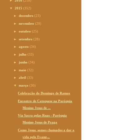
►
2016
(218)
▼
2015
(352)
►
dezembro
(23)
►
novembro
(20)
►
outubro
(25)
►
setembro
(28)
►
agosto
(34)
►
julho
(33)
►
junho
(34)
►
maio
(32)
►
abril
(33)
▼
março
(30)
Celebração do Domingo de Ramos
Encontro de Catequese na Paróquia
Menino Jesus de ...
Via Sacra pelas Ruas - Paróquia
Menino Jesus de Praga
Como Jesus, somos chamados a dar a
vida pelo Evang...