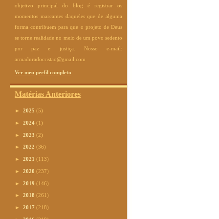
objetivo principal do blog é registrar os
momentos marcantes daqueles que de alguma
forma contribuem para que o projeto de Deus
se torne realidade no meio de um povo sedento
por paz e justiça. Nosso e-mail:
armaduradocristao@gmail.com
Ver meu perfil completo
Matérias Anteriores
►
2025
(5)
►
2024
(1)
►
2023
(2)
►
2022
(36)
►
2021
(113)
►
2020
(237)
►
2019
(146)
►
2018
(261)
►
2017
(218)