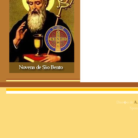
Dise�o de
A.
Spon