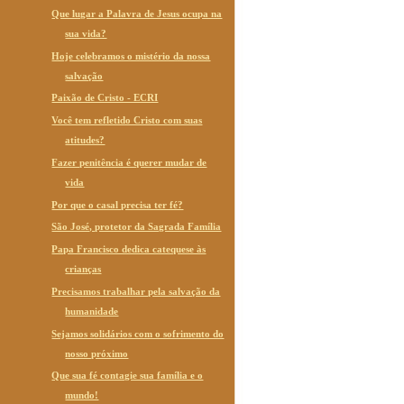
Que lugar a Palavra de Jesus ocupa na
sua vida?
Hoje celebramos o mistério da nossa
salvação
Paixão de Cristo - ECRI
Você tem refletido Cristo com suas
atitudes?
Fazer penitência é querer mudar de
vida
Por que o casal precisa ter fé?
São José, protetor da Sagrada Família
Papa Francisco dedica catequese às
crianças
Precisamos trabalhar pela salvação da
humanidade
Sejamos solidários com o sofrimento do
nosso próximo
Que sua fé contagie sua família e o
mundo!