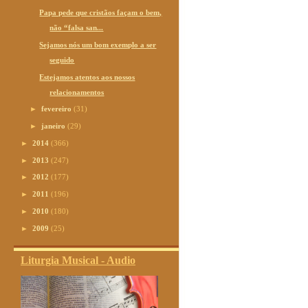
Papa pede que cristãos façam o bem,
não “falsa san...
Sejamos nós um bom exemplo a ser
seguido
Estejamos atentos aos nossos
relacionamentos
►
fevereiro
(31)
►
janeiro
(29)
►
2014
(366)
►
2013
(247)
►
2012
(177)
►
2011
(196)
►
2010
(180)
►
2009
(25)
Liturgia Musical - Audio