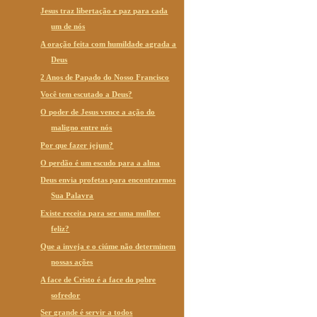
Jesus traz libertação e paz para cada
um de nós
A oração feita com humildade agrada a
Deus
2 Anos de Papado do Nosso Francisco
Você tem escutado a Deus?
O poder de Jesus vence a ação do
maligno entre nós
Por que fazer jejum?
O perdão é um escudo para a alma
Deus envia profetas para encontrarmos
Sua Palavra
Existe receita para ser uma mulher
feliz?
Que a inveja e o ciúme não determinem
nossas ações
A face de Cristo é a face do pobre
sofredor
Ser grande é servir a todos