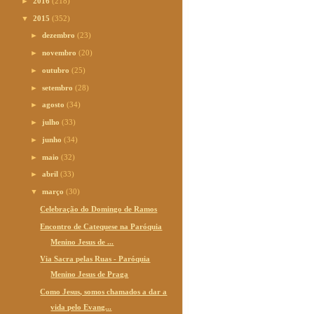
►
2016
(218)
▼
2015
(352)
►
dezembro
(23)
►
novembro
(20)
►
outubro
(25)
►
setembro
(28)
►
agosto
(34)
►
julho
(33)
►
junho
(34)
►
maio
(32)
►
abril
(33)
▼
março
(30)
Celebração do Domingo de Ramos
Encontro de Catequese na Paróquia
Menino Jesus de ...
Via Sacra pelas Ruas - Paróquia
Menino Jesus de Praga
Como Jesus, somos chamados a dar a
vida pelo Evang...