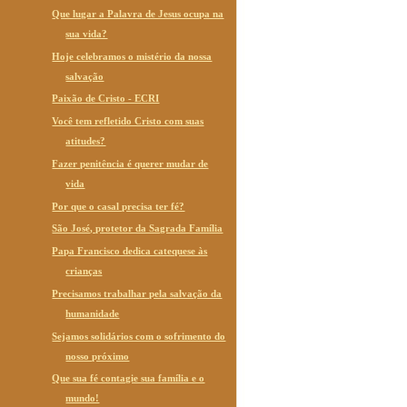
Que lugar a Palavra de Jesus ocupa na
sua vida?
Hoje celebramos o mistério da nossa
salvação
Paixão de Cristo - ECRI
Você tem refletido Cristo com suas
atitudes?
Fazer penitência é querer mudar de
vida
Por que o casal precisa ter fé?
São José, protetor da Sagrada Família
Papa Francisco dedica catequese às
crianças
Precisamos trabalhar pela salvação da
humanidade
Sejamos solidários com o sofrimento do
nosso próximo
Que sua fé contagie sua família e o
mundo!