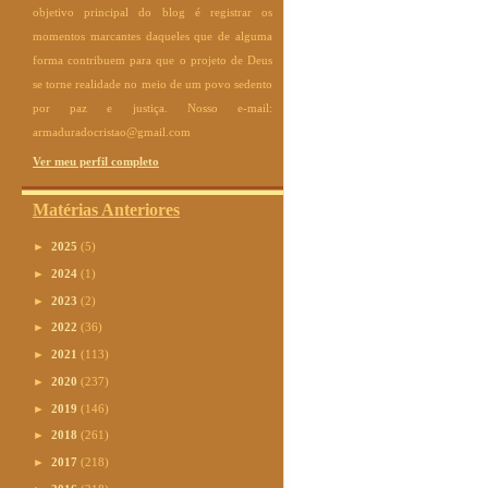
objetivo principal do blog é registrar os
momentos marcantes daqueles que de alguma
forma contribuem para que o projeto de Deus
se torne realidade no meio de um povo sedento
por paz e justiça. Nosso e-mail:
armaduradocristao@gmail.com
Ver meu perfil completo
Matérias Anteriores
►
2025
(5)
►
2024
(1)
►
2023
(2)
►
2022
(36)
►
2021
(113)
►
2020
(237)
►
2019
(146)
►
2018
(261)
►
2017
(218)