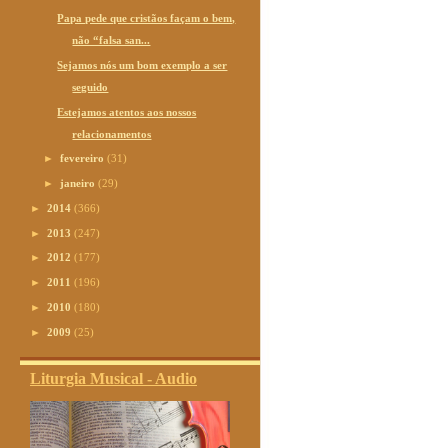
Papa pede que cristãos façam o bem,
não “falsa san...
Sejamos nós um bom exemplo a ser
seguido
Estejamos atentos aos nossos
relacionamentos
►
fevereiro
(31)
►
janeiro
(29)
►
2014
(366)
►
2013
(247)
►
2012
(177)
►
2011
(196)
►
2010
(180)
►
2009
(25)
Liturgia Musical - Audio