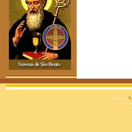
Dise�o de
A.
Spon