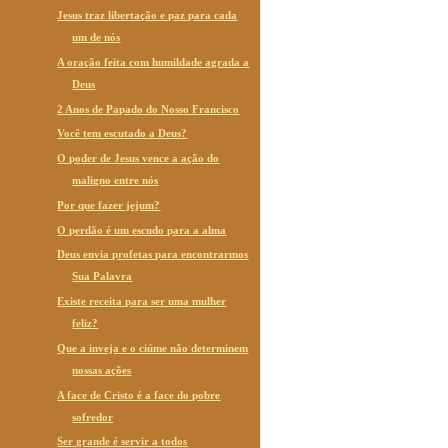
Jesus traz libertação e paz para cada
um de nós
A oração feita com humildade agrada a
Deus
2 Anos de Papado do Nosso Francisco
Você tem escutado a Deus?
O poder de Jesus vence a ação do
maligno entre nós
Por que fazer jejum?
O perdão é um escudo para a alma
Deus envia profetas para encontrarmos
Sua Palavra
Existe receita para ser uma mulher
feliz?
Que a inveja e o ciúme não determinem
nossas ações
A face de Cristo é a face do pobre
sofredor
Ser grande é servir a todos