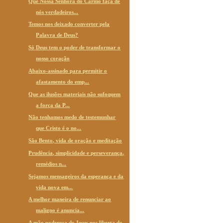
Que Nossa Senhora do Carmo faça de
nós verdadeiros...
Temos nos deixado converter pela
Palavra de Deus?
Só Deus tem o poder de transformar o
nosso coração
Abaixo-assinado para permitir o
afastamento do emp...
Que as ilusões materiais não sufoquem
a força da P...
Não tenhamos medo de testemunhar
que Cristo é o no...
São Bento, vida de oração e meditação
Prudência, simplicidade e perseverança,
remédios n...
Sejamos mensageiros da esperança e da
vida nova em...
A melhor maneira de renunciar ao
maligno é anuncia...
A mão poderosa de Jesus nos liberta do