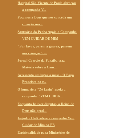
Hospital São Vicente de Paula abraçou
a campanha V...
Peçamos a Deus que nos conceda um
coração novo
Santuário da Penha Apoia a Campanha
VEM CUIDAR DE MIM
"Por favor, parem a guerra, pensem
nas crianças", ...
Jornal Correio da Paraíba traz
Matéria sobre a Cam...
Acrescenta um lugar à mesa - O Papa
Francisco no r...
O humorista "Zé Lezin" apoia a
campanha "VEM CUIDA...
Enquanto houver disputas, o Reino de
Deus não prod...
Jogador Hulk adere a campanha Vem
Cuidar de Mim na PB
Espiritualidade para Ministérios de