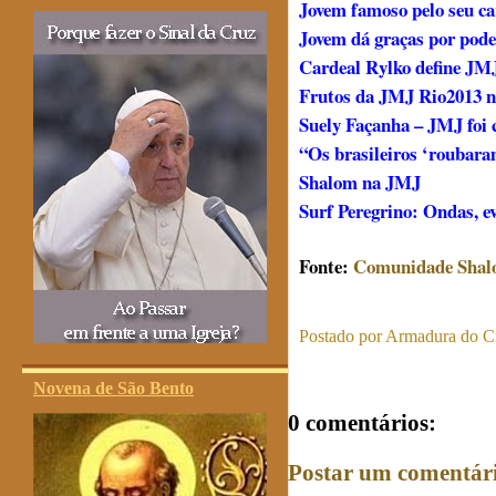
Jovem famoso pelo seu ca
Jovem dá graças por pode
Cardeal Rylko define JMJ
Frutos da JMJ Rio2013 n
Suely Façanha – JMJ foi c
“Os brasileiros ‘roubara
Shalom na JMJ
Surf Peregrino: Ondas, e
Fonte:
Comunidade Sha
Postado por
Armadura do Cr
Novena de São Bento
0 comentários:
Postar um comentár