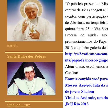
“O público presente à Mis
central da JMJ) chegou a 3
eventos com participação
de Abertura, na terça-feir
quinta-feira, 25; a Via-Sacr
Precisa de ajuda? No
pronunciamentos do Papa 
Biografia
2013 e também galeria de f
http://w2.vatican.va/con
Santa Dulce dos Pobres
nts/papa-francesco-gmg-
Além disso, escolhemos a
Confira:
Emmir convida você para
Moysés Azevedo fala da s
de jovens Shalom
Vinicius Andrade, um do
JMJ Rio 2013
Sinal da Cruz