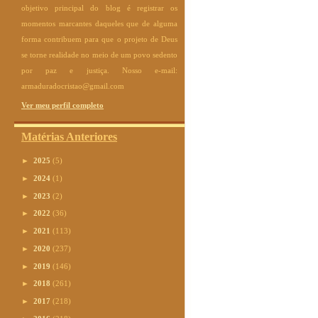
objetivo principal do blog é registrar os
momentos marcantes daqueles que de alguma
forma contribuem para que o projeto de Deus
se torne realidade no meio de um povo sedento
por paz e justiça. Nosso e-mail:
armaduradocristao@gmail.com
Ver meu perfil completo
Matérias Anteriores
►
2025
(5)
►
2024
(1)
►
2023
(2)
►
2022
(36)
►
2021
(113)
►
2020
(237)
►
2019
(146)
►
2018
(261)
►
2017
(218)