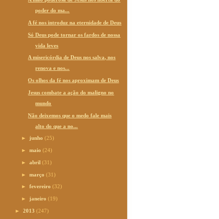
poder do ma...
A fé nos introduz na eternidade de Deus
Só Deus pode tornar os fardos de nossa
vida leves
A misericórdia de Deus nos salva, nos
renova e nos...
Os olhos da fé nos aproximam de Deus
Jesus combate a ação do maligno no
mundo
Não deixemos que o medo fale mais
alto do que a no...
►
junho
(25)
►
maio
(24)
►
abril
(31)
►
março
(31)
►
fevereiro
(32)
►
janeiro
(19)
►
2013
(247)