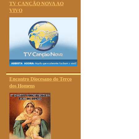
TV CANÇÃO NOVA AO
VIVO
Encontro Diocesano do Terço
dos Homens