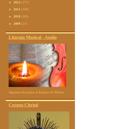
►
2012
(177)
►
2011
(196)
►
2010
(180)
►
2009
(25)
Liturgia Musical - Audio
Algumas dicas para as Equipes de Música
Corpus Christi