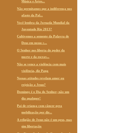
Música e Artes...
Não permitamos que a indiferença nos
afaste da Pal...
Você lembra da Jornada Mundial da
Juventude Rio 2013?
Cultivemos a semente da Palavra de
Deus em nosso c...
O Senhor nos liberta do poder da
morte e da escrav...
Não se vence a violência com mais
violência, diz Papa
Nossas atitudes revelam amor ou
rejeição a Jesus?
Domingo é o Dia do Senhor; não um
dia qualquer!
Pai de criança com câncer gera
mobilização por dir...
A religião de Jesus não é um peso, mas
sim libertação