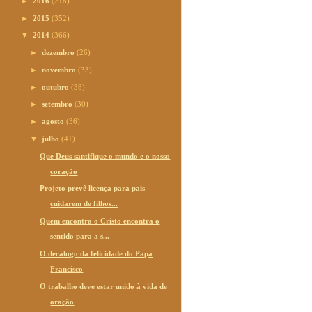
►
2016
(218)
►
2015
(352)
▼
2014
(366)
►
dezembro
(26)
►
novembro
(33)
►
outubro
(38)
►
setembro
(30)
►
agosto
(36)
▼
julho
(41)
Que Deus santifique o mundo e o nosso
coração
Projeto prevê licença para pais
cuidarem de filhos...
Quem encontra o Cristo encontra o
sentido para a s...
O decálogo da felicidade do Papa
Francisco
O trabalho deve estar unido à vida de
oração