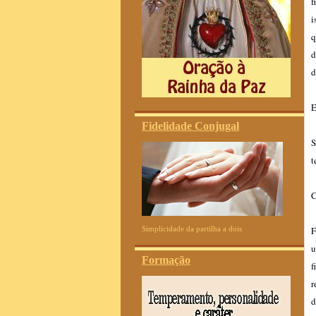
f
i
q
d
d
E
Fidelidade Conjugal
S
t
C
Simplicidade da partilha a dois
F
u
Formação
f
r
d