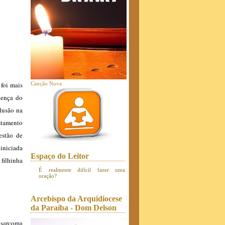
Canção Nova
 foi mais
cença do
lusão na
astamento
estão de
 iniciada
Espaço do Leitor
filhinha
É realmente difícil fazer uma
oração?
Arcebispo da Arquidiocese
da Paraíba - Dom Delson
sarcoma