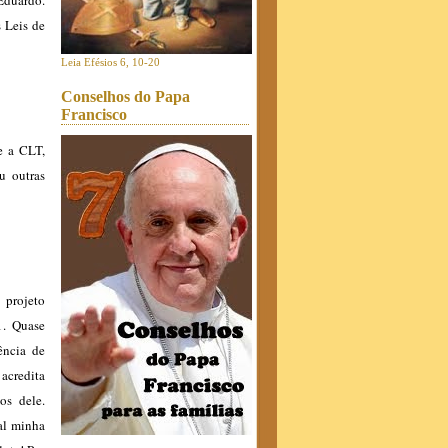
Eduardo.
 Leis de
Leia Efésios 6, 10-20
Conselhos do Papa
Francisco
e a CLT,
u outras
 projeto
1. Quase
ência de
 acredita
os dele.
al minha