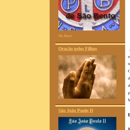
São Bento
Oração pelos Filhos
A
u
t
C
d
d
p
M
São João Paulo II
E
R