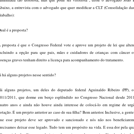
aminhada tão dolorosa, mas que pode ser vitoriosa”, disse o advogado João 
baixo, a entrevista com o advogado que quer modificar a CLT (Consolidação das
rabalho):
ual é a proposta?
 proposta é que o Congresso Federal vote e aprove um projeto de lei que alter
ncluindo a opção para que pais, mães e cuidadores de crianças com câncer o
oenças graves tenham direito a licença para acompanhamento do tratamento.
á há alguns projetos nesse sentido?
á alguns projetos, um deles do deputado federal Aguinaldo Ribeiro (PP), o
011/2011, que dorme em berço esplêndido no Congresso Nacional desde 201
uatro anos e ainda não houve ainda interesse de colocá-lo em regime de urg
otação. É um projeto anterior ao caso de sua filha? Bem anterior. Inclusive, a gente
ue esse projeto deve ser aprovado e sancionado e nós não nos beneficiarem
recisamos deixar esse legado. Tudo tem um propósito na vida. E essa dor pela qu