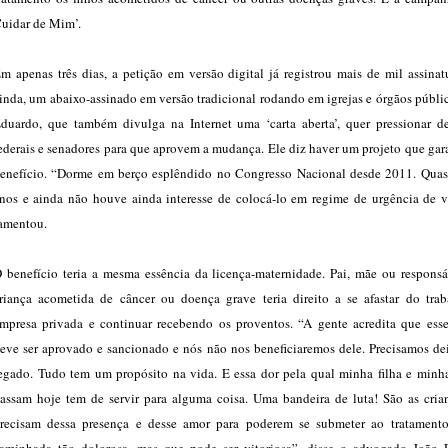
uidar de Mim’.
m apenas três dias, a petição em versão digital já registrou mais de mil assinat
inda, um abaixo-assinado em versão tradicional rodando em igrejas e órgãos públi
duardo, que também divulga na Internet uma ‘carta aberta’, quer pressionar d
ederais e senadores para que aprovem a mudança. Ele diz haver um projeto que gar
enefício. “Dorme em berço esplêndido no Congresso Nacional desde 2011. Quas
nos e ainda não houve ainda interesse de colocá-lo em regime de urgência de v
amentou.
 benefício teria a mesma essência da licença-maternidade. Pai, mãe ou responsá
riança acometida de câncer ou doença grave teria direito a se afastar do tra
mpresa privada e continuar recebendo os proventos. “A gente acredita que esse
eve ser aprovado e sancionado e nós não nos beneficiaremos dele. Precisamos dei
egado. Tudo tem um propósito na vida. E essa dor pela qual minha filha e minha
assam hoje tem de servir para alguma coisa. Uma bandeira de luta! São as cria
recisam dessa presença e desse amor para poderem se submeter ao tratament