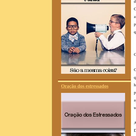
d
G
a
p
q
O
O
q
h
Oração dos estressados
p
a
u
A
D