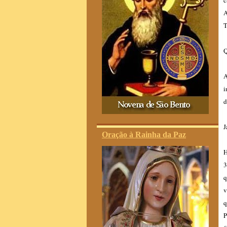
c
A
T
Q
A
i
d
J
Oração à Rainha da Paz
H
3
q
v
q
P