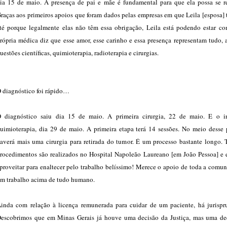
ia 15 de maio. A presença de pai e mãe é fundamental para que ela possa se re
raças aos primeiros apoios que foram dados pelas empresas em que Leila [esposa] 
té porque legalmente elas não têm essa obrigação, Leila está podendo estar co
rópria médica diz que esse amor, esse carinho e essa presença representam tudo, 
uestões científicas, quimioterapia, radioterapia e cirurgias.
 diagnóstico foi rápido…
 diagnóstico saiu dia 15 de maio. A primeira cirurgia, 22 de maio. E o i
uimioterapia, dia 29 de maio. A primeira etapa terá 14 sessões. No meio desse 
averá mais uma cirurgia para retirada do tumor. É um processo bastante longo. 
rocedimentos são realizados no Hospital Napoleão Laureano [em João Pessoa] e 
proveitar para enaltecer pelo trabalho belíssimo! Merece o apoio de toda a comu
m trabalho acima de tudo humano.
inda com relação à licença remunerada para cuidar de um paciente, há jurispr
escobrimos que em Minas Gerais já houve uma decisão da Justiça, mas uma de