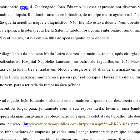
grau
mbrionário
4. O advogado João Eduardo leu essa expressão por diversas 
audo de biópsia. Rabdomiosarcoma embrionário, de um tipo muito agressivo. João
ão queria acreditar naquele diagnóstico. Não. Ele não estava doente. Nem doente
ua esposa, a fisioterapeuta Leila Sales. O rabdomiosarcoma embrionário, tumor m
5 centímetros, estava em sua filha de apenas quatro anos de idade.
 diagnóstico da pequena Maria Luíza ocorreu em maio deste ano, após cirurgia e
ealizadas no Hospital Napoleão Laureano, no bairro de Jaguaribe, em João Pesso
ara cá, já foram três entradas em blocos cirúrgicos e 14 dias de internação em 
aria Luíza realiza quimioterapia e passará por radioterapia. Haverá mais uma ciru
ue vem, para a retirada do tumor na área pélvica.
 advogado João Eduardo – abalado emocionalmente quando da descoberta do 
ncontrou forças para, juntamente com a sua esposa Leila, levantar uma band
epresenta mais um avanço revolucionário no esquema celetista de trabalho. Ele deu
http
://www.peticaopublica.com.br/pview.aspx?pi=BR73163
ma petição (
) para 
os trabalhadores de empresas privadas uma licença remunerada para que acom
ratamento os filhos acometidos de câncer ou outras doenças graves. É a campa