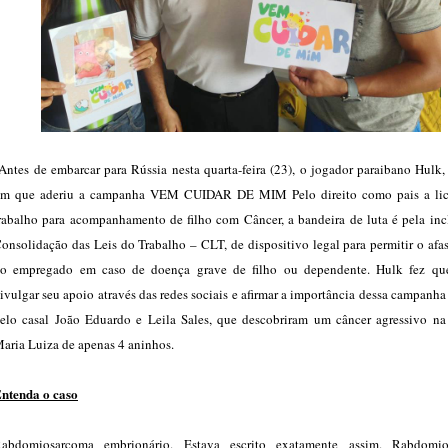
ntes de embarcar para Rússia nesta quarta-feira (23), o jogador paraibano Hulk,
m que aderiu a campanha VEM CUIDAR DE MIM Pelo direito como pais a li
rabalho para acompanhamento de filho com Câncer, a bandeira de luta é pela inc
onsolidação das Leis do Trabalho – CLT, de dispositivo legal para permitir o af
o empregado em caso de doença grave de filho ou dependente. Hulk fez qu
ivulgar seu apoio através das redes sociais e afirmar a importância dessa campanha
elo casal João Eduardo e Leila Sales, que descobriram um câncer agressivo na 
aria Luiza de apenas 4 aninhos.
ntenda o caso
abdomiosarcoma embrionário. Estava escrito exatamente assim. Rabdomio