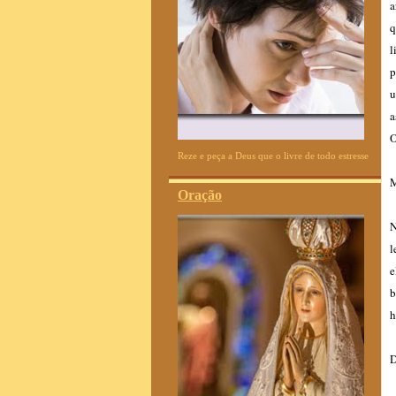
a
q
l
p
u
a
O
Reze e peça a Deus que o livre de todo estresse
M
Oração
N
l
e
b
h
D