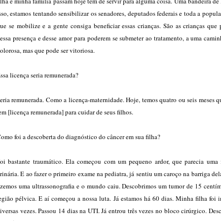
ilha e minha família passam hoje tem de servir para alguma coisa. Uma bandeira de 
sso, estamos tentando sensibilizar os senadores, deputados federais e toda a popul
ue se mobilize e a gente consiga beneficiar essas crianças. São as crianças que
essa presença e desse amor para poderem se submeter ao tratamento, a uma camin
olorosa, mas que pode ser vitoriosa.
ssa licença seria remunerada?
eria remunerada. Como a licença-maternidade. Hoje, temos quatro ou seis meses q
em [licença remunerada] para cuidar de seus filhos.
omo foi a descoberta do diagnóstico do câncer em sua filha?
oi bastante traumático. Ela começou com um pequeno ardor, que parecia uma 
rinária. E ao fazer o primeiro exame na pediatra, já sentiu um caroço na barriga del
izemos uma ultrassonografia e o mundo caiu. Descobrimos um tumor de 15 centím
egião pélvica. E aí começou a nossa luta. Já estamos há 60 dias. Minha filha foi 
iversas vezes. Passou 14 dias na UTI. Já entrou três vezes no bloco cirúrgico. De