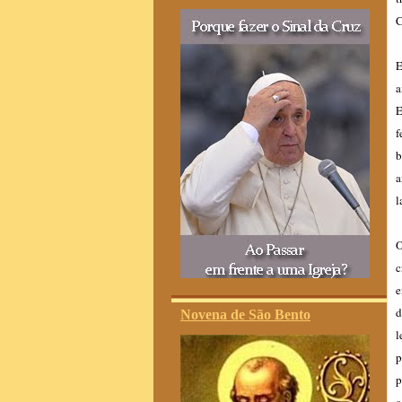
C
E
a
E
f
b
a
l
O
c
e
d
Novena de São Bento
l
p
p