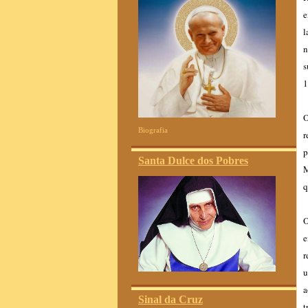
e
l
n
s
1
O
Biografia
r
p
Santa Dulce dos Pobres
M
q
O
e
r
u
a
Sinal da Cruz
t