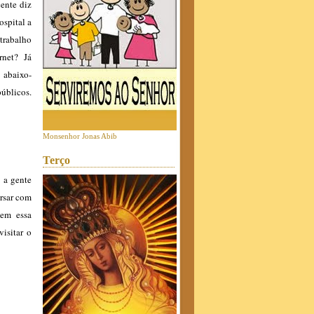
cente diz
ospital a
 trabalho
rnet? Já
 abaixo-
públicos.
Monsenhor Jonas Abib
Terço
, a gente
rsar com
tem essa
isitar o