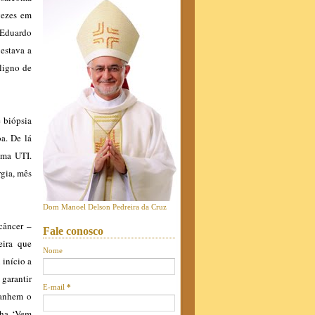
vezes em
 Eduardo
 estava a
aligno de
 biópsia
a. De lá
uma UTI.
rgia, mês
Dom Manoel Delson Pedreira da Cruz
câncer –
Fale conosco
eira que
Nome
 início a
garantir
E-mail
*
panhem o
nha ‘Vem