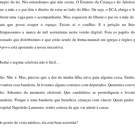
rrepio da lei. Nós entendemos que não existe. O Estatuto da Criança e do Adoles
ue a mãe e o pai têm o direito de estar ao lado do filho. Ou seja, o ECA obriga o h
iberar uma vaga para o acompanhante. Mas, esqueceu de liberar o pai ou a mãe do
ara que possa ocupar o espaço. Existe aí o conflito. E a petição na Inte
ltrapassamos a marca de mil assinaturas nesta versão digital. Fora os papéis do
ssinado que distribuímos e que estão sendo de forma manual em igrejas e órgãos 
 povo está apoiando a nossa iniciativa.
udar o regime celetista não é fácil…
ão. Não é. Mas, preciso que a dor da minha filha sirva para alguma coisa. Então
evantou essa bandeira. Já tivemos alguns contatos com deputados. Queremos conve
les. Sabemos do momento eleitoral. Que candidatos se prontifiquem e levan
andeira. Porque é uma bandeira que beneficia crianças com câncer. Quem puder v
ospital Napoleão Laureano, tenho certeza de que vai aderir à causa.
o ponto de vista médico, ela está bem assistida?