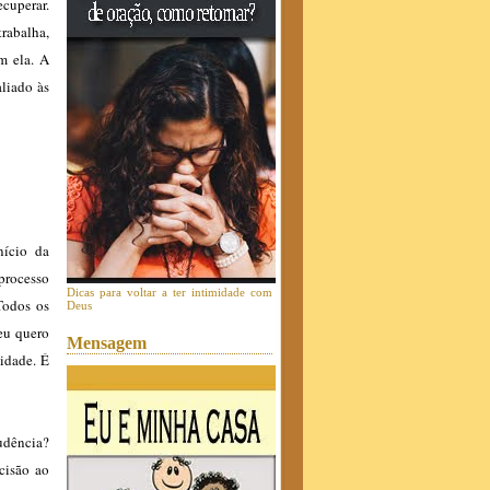
cuperar.
trabalha,
m ela. A
aliado às
nício da
processo
Dicas para voltar a ter intimidade com
Todos os
Deus
eu quero
Mensagem
nidade. É
udência?
cisão ao