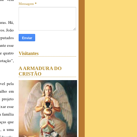
Mensagem
*
uras. Há,
cos. João
eputados
ante esse
e quatro
Visitantes
otação”,
A ARMADURA DO
CRISTÃO
vel pela
balho em
 projeto
xar esse
 família
nças que
o, a uma