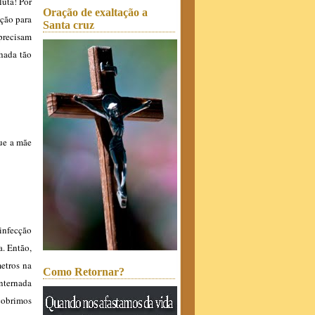
luta! Por
Oração de exaltação a
ação para
Santa cruz
 precisam
hada tão
ue a mãe
infecção
a. Então,
etros na
Como Retornar?
internada
scobrimos