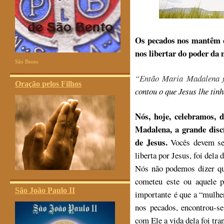
Os pecados nos mantêm ca
nos libertar do poder da 
São Bento
“Então Maria Madalena fo
Oração pelos Filhos
contou o que Jesus lhe tinh
Nós, hoje, celebramos, 
Madalena, a grande disc
de Jesus.
Vocês devem se 
liberta por Jesus, foi dela
Nós não podemos dizer qu
cometeu este ou aquele 
São João Paulo II
importante é que a “mulher 
nos pecados, encontrou-s
com Ele a vida dela foi tr