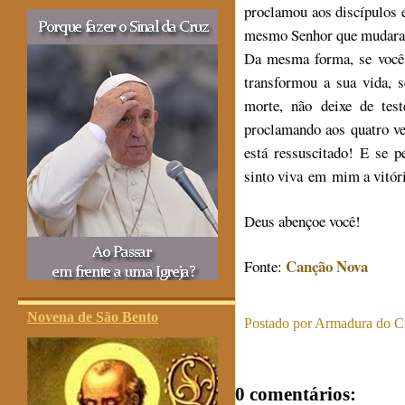
proclamou aos discípulos e
mesmo Senhor que mudara o
Da mesma forma, se você 
transformou a sua vida, s
morte, não deixe de test
proclamando aos quatro ve
está ressuscitado! E se 
sinto viva em mim a vitóri
Deus abençoe você!
Canção Nova
Fonte:
Novena de São Bento
Postado por
Armadura do Cr
0 comentários: