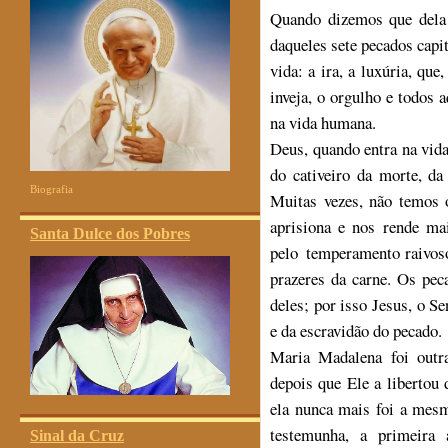
Quando dizemos que dela 
daqueles sete pecados capi
vida: a ira, a luxúria, que
inveja, o orgulho e todos
na vida humana.
Deus, quando entra na vida 
do cativeiro da morte, d
Biografia
Muitas vezes, não temos 
aprisiona e nos rende ma
Santa Dulce dos Pobres
pelo temperamento raivos
prazeres da carne. Os pec
deles; por isso Jesus, o Se
e da escravidão do pecado.
Maria Madalena foi outr
depois que Ele a libertou 
ela nunca mais foi a mesm
testemunha, a primeira 
Sinal da Cruz