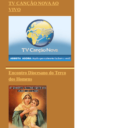
TV CANÇÃO NOVA AO
VIVO
Encontro Diocesano do Terço
dos Homens