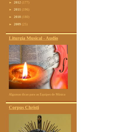
►
2012
(177)
►
2011
(196)
►
2010
(180)
►
2009
(25)
Liturgia Musical - Audio
Algumas dicas para as Equipes de Música
Corpus Christi