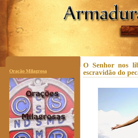
.
O Senhor nos li
Oração Milagrosa
escravidão do pe