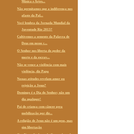
Música e Artes...
Não permitamos que a indiferença nos
afaste da Pal...
Você lembra da Jornada Mundial da
Juventude Rio 2013?
Cultivemos a semente da Palavra de
Deus em nosso c...
O Senhor nos liberta do poder da
morte e da escrav...
Não se vence a violência com mais
violência, diz Papa
Nossas atitudes revelam amor ou
rejeição a Jesus?
Domingo é o Dia do Senhor; não um
dia qualquer!
Pai de criança com câncer gera
mobilização por dir...
A religião de Jesus não é um peso, mas
sim libertação