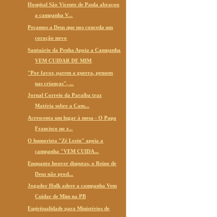
Hospital São Vicente de Paula abraçou
a campanha V...
Peçamos a Deus que nos conceda um
coração novo
Santuário da Penha Apoia a Campanha
VEM CUIDAR DE MIM
"Por favor, parem a guerra, pensem
nas crianças", ...
Jornal Correio da Paraíba traz
Matéria sobre a Cam...
Acrescenta um lugar à mesa - O Papa
Francisco no r...
O humorista "Zé Lezin" apoia a
campanha "VEM CUIDA...
Enquanto houver disputas, o Reino de
Deus não prod...
Jogador Hulk adere a campanha Vem
Cuidar de Mim na PB
Espiritualidade para Ministérios de