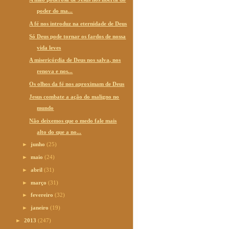
poder do ma...
A fé nos introduz na eternidade de Deus
Só Deus pode tornar os fardos de nossa
vida leves
A misericórdia de Deus nos salva, nos
renova e nos...
Os olhos da fé nos aproximam de Deus
Jesus combate a ação do maligno no
mundo
Não deixemos que o medo fale mais
alto do que a no...
►
junho
(25)
►
maio
(24)
►
abril
(31)
►
março
(31)
►
fevereiro
(32)
►
janeiro
(19)
►
2013
(247)