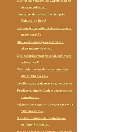
Que Nossa Senhora do Carmo faça de
nós verdadeiros...
Temos nos deixado converter pela
Palavra de Deus?
Só Deus tem o poder de transformar o
nosso coração
Abaixo-assinado para permitir o
afastamento do emp...
Que as ilusões materiais não sufoquem
a força da P...
Não tenhamos medo de testemunhar
que Cristo é o no...
São Bento, vida de oração e meditação
Prudência, simplicidade e perseverança,
remédios n...
Sejamos mensageiros da esperança e da
vida nova em...
A melhor maneira de renunciar ao
maligno é anuncia...
A mão poderosa de Jesus nos liberta do