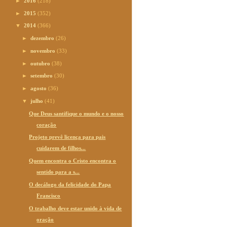
►
2016
(218)
►
2015
(352)
▼
2014
(366)
►
dezembro
(26)
►
novembro
(33)
►
outubro
(38)
►
setembro
(30)
►
agosto
(36)
▼
julho
(41)
Que Deus santifique o mundo e o nosso
coração
Projeto prevê licença para pais
cuidarem de filhos...
Quem encontra o Cristo encontra o
sentido para a s...
O decálogo da felicidade do Papa
Francisco
O trabalho deve estar unido à vida de
oração