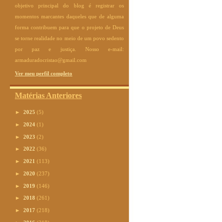
objetivo principal do blog é registrar os
momentos marcantes daqueles que de alguma
forma contribuem para que o projeto de Deus
se torne realidade no meio de um povo sedento
por paz e justiça. Nosso e-mail:
armaduradocristao@gmail.com
Ver meu perfil completo
Matérias Anteriores
►
2025
(5)
►
2024
(1)
►
2023
(2)
►
2022
(36)
►
2021
(113)
►
2020
(237)
►
2019
(146)
►
2018
(261)
►
2017
(218)