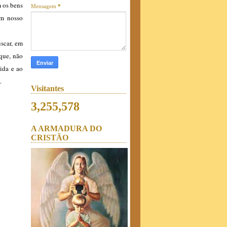
m os bens
Mensagem
*
em nosso
uscar, em
que, não
ida e ao
.
Visitantes
3,255,578
A ARMADURA DO
CRISTÃO