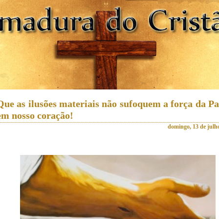
Que as ilusões materiais não sufoquem a força da P
em nosso coração!
domingo, 13 de julh