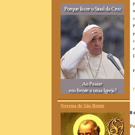
p
m
c
P
p
c
e
D
F
P
Novena de São Bento
0 
Po