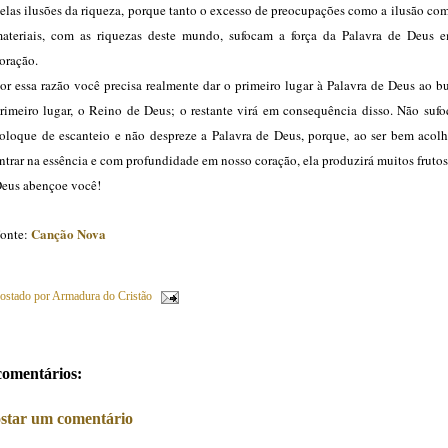
elas ilusões da riqueza, porque tanto o excesso de preocupações como a ilusão co
ateriais, com as riquezas deste mundo, sufocam a força da Palavra de Deus 
oração.
or essa razão você precisa realmente dar o primeiro lugar à Palavra de Deus ao b
rimeiro lugar, o Reino de Deus; o restante virá em consequência disso. Não sufo
oloque de escanteio e não despreze a Palavra de Deus, porque, ao ser bem acolh
ntrar na essência e com profundidade em nosso coração, ela produzirá muitos frutos
eus abençoe você!
Canção Nova
onte:
ostado por
Armadura do Cristão
comentários:
star um comentário