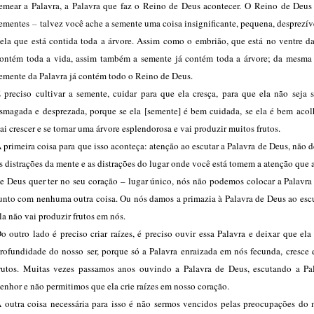
emear a Palavra, a Palavra que faz o Reino de Deus acontecer. O Reino de Deu
ementes
–
talvez você ache a semente uma coisa insignificante, pequena, desprezív
ela que está contida toda a árvore. Assim como o embrião, que está no ventre da
ontém toda a vida, assim também a semente já contém toda a árvore; da mesma 
emente da Palavra já contém todo o Reino de Deus.
 preciso cultivar a semente, cuidar para que ela cresça, para que ela não seja 
smagada e desprezada, porque se ela [semente] é bem cuidada, se ela é bem acolh
ai crescer e se tornar uma árvore esplendorosa e vai produzir muitos frutos.
 primeira coisa para que isso aconteça: atenção ao escutar a Palavra de Deus, não 
s distrações da mente e as distrações do lugar onde você está tomem a atenção que 
e Deus quer ter no seu coração – lugar único, nós não podemos colocar a Palavra
unto com nenhuma outra coisa. Ou nós damos a primazia à Palavra de Deus ao escu
la não vai produzir frutos em nós.
o outro lado é preciso criar raízes, é preciso ouvir essa Palavra e deixar que ela
rofundidade do nosso ser, porque só a Palavra enraizada em nós fecunda, cresce 
rutos. Muitas vezes passamos anos ouvindo a Palavra de Deus, escutando a Pa
enhor e não permitimos que ela crie raízes em nosso coração.
 outra coisa necessária para isso é não sermos vencidos pelas preocupações do