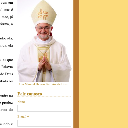
s vem em
el, mas é
 mãe, já
forma, a
sufocada,
ida, ela
deixe que
a Palavra
 de Deus
tá-la ou
Dom Manoel Delson Pedreira da Cruz
Fale conosco
 entre na
e produz
Nome
lavra do
E-mail
*
 mundo e