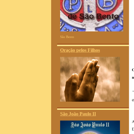
São Bento
Oração pelos Filhos
O
m
“
q
São João Paulo II
A
D