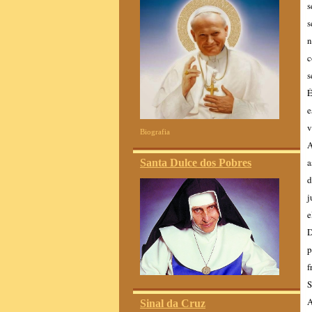
s
s
n
c
s
É
e
v
Biografia
A
a
Santa Dulce dos Pobres
d
j
e
D
p
f
S
A
Sinal da Cruz