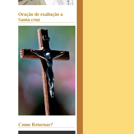
Oração de exaltação a
Santa cruz
Como Retornar?