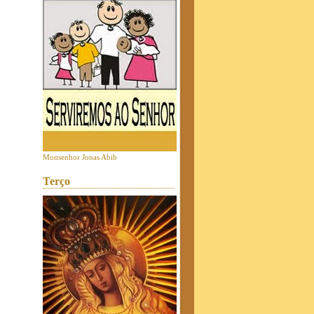
Monsenhor Jonas Abib
Terço